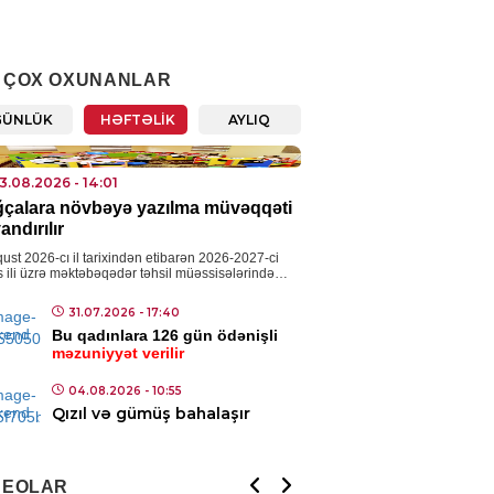
IYYƏT
 sürücülərə müraciət etdi
 ÇOX OXUNANLAR
5.08.2026
- 11:05
GÜNLÜK
HƏFTƏLIK
AYLIQ
IYYƏT
3.08.2026
- 14:01
rbaycanda donuzlarla bağlı
çalara növbəyə yazılma müvəqqəti
itorinqlər keçiriləcək
andırılır
5.08.2026
- 10:07
ust 2026-cı il tarixindən etibarən 2026-2027-ci
is ili üzrə məktəbəqədər təhsil müəssisələrində
ların komplektləşdirilməsi məqsədilə yeni
AN
ələrin yaradılması prosesi […]
31.07.2026
- 17:40
pionlar Liqası: “Sabah”
Bu qadınlara 126 gün ödənişli
hus”la qarşılaşacaq
məzuniyyət verilir
5.08.2026
- 09:58
04.08.2026
- 10:55
Qızıl və gümüş bahalaşır
IAL
ı metrosunda xətlərin
ılmasına başlanılır – Tarix
DEOLAR