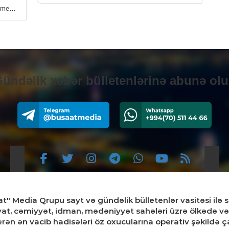
ə media
SIY
Əli
0
İQT
Az
ündəlik xəbər bülletenlərinə abunə ol
ko
0
SIY
Rəq
Naz
mü
0
t" Media Qrupu sayt və gündəlik bülletenlər vasitəsi ilə s
SIY
yat, cəmiyyət, idman, mədəniyyət sahələri üzrə ölkədə 
Avt
rən ən vacib hadisələri öz oxucularına operativ şəkildə ça
hər