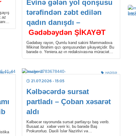
r
Evinə gələn yol qonşusu
Cin
tərəfindən zəbt edilən
sax
aşayış
t.az
qadın danışdı –
0
nanın
Gədəbəydən ŞİKAYƏT
HAD
Gədəbəy rayon, Qumlu kənd sakini Məmmədova
Bu
Mikinat İbrahim qızı qonşusundan şikayətçidir. Bu
Rus
barədə o, Yeniera.az-ın redaksiyasına müraciət
edib. Şikayətçi bildirir […]
0
SOS
ƏMIYYƏT
HADISƏ
Azə
21.07.2026
- 15:05
və 
Kəlbəcərdə sursat
0
amı
partladı – Çoban xəsarət
ib
aldı
CƏM
Göm
Kəlbəcər rayonunda sursat partlayışı baş verib.
Busaat.az xəbər verir ki, bu barədə Baş
0
Prokurorluq, Daxili İşlər Nazirliyi və
istika
Minatəmizləmə Agentliyinin […]