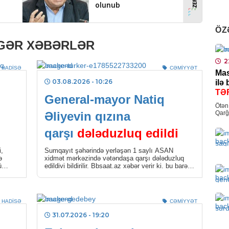
açı
0
ÖZ
0
La
IGƏR XƏBƏRLƏR
İQT
me
Qız
2
HADISƏ
CƏMIYYƏT
Mas
pl
0
03.08.2026
- 10:26
ilə
TƏ
General-mayor Natiq
MƏ
Ötən 
Cek
Əliyevin qızına
Qarğ
Əziz
çək
qarşı
dələduzluq edildi
0
i,
Sumqayıt şəhərində yerləşən 1 saylı ASAN
ə
xidmət mərkəzində vətəndaşa qarşı dələduzluq
DÜ
ü
edildiyi bildirilir. Bbsaat.az xəbər verir ki, bu barədə
Medialive.az-a […]
Oma
atə
0
HADISƏ
CƏMIYYƏT
31.07.2026
- 19:20
KRI