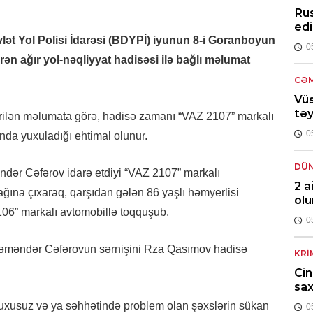
Rus
edi
övlət Yol Polisi İdarəsi (BDYPİ) iyunun 8-i Goranboyun
0
n ağır yol-nəqliyyat hadisəsi ilə bağlı məlumat
CƏM
Vüs
təy
erilən məlumata görə, hadisə zamanı “VAZ 2107” markalı
0
da yuxuladığı ehtimal olunur.
DÜ
məndər Cəfərov idarə etdiyi “VAZ 2107” markalı
2 a
ağına çıxaraq, qarşıdan gələn 86 yaşlı həmyerlisi
ol
06” markalı avtomobillə toqquşub.
0
əməndər Cəfərovun sərnişini Rza Qasımov hadisə
KRI
Cin
sax
 yuxusuz və ya səhhətində problem olan şəxslərin sükan
0