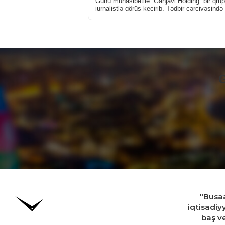
Günü münasibətilə “Ganjavi Holding” bir qrup
jurnalistlə görüş keçirib. Tədbir çərçivəsind
[…]
G
"Busaa
iqtisadiy
baş ve