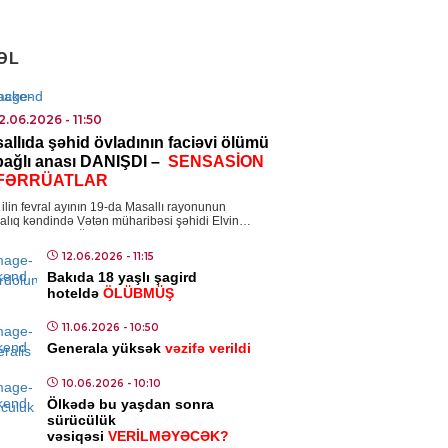
qlandı
4.08.2026
- 12:02
ƏL
2.12.2022
- 00:10
14.03.2021
- 16:21
vrovun Qarabağ
Bu gün Türkiy
ISADIYYAT
sajı:
Rusiya məxfi
İstiqlal Marşını
ıl və gümüş bahalaşır
2.06.2026
- 11:50
allıda şəhid övladının faciəvi ölümü
anını işə salır?
qəbulunun 100-
4.08.2026
- 10:55
 bağlı anası DANIŞDI –
SENSASİON
dönümüdür
FƏRRÜATLAR
DƏNIYYƏT
ilin fevral ayının 19-da Masallı rayonunun
i Çan “Tanrının zirehi 4″ün
alıq kəndində Vətən müharibəsi şəhidi Elvin
ovun 13 yaşlı oğlu Ayhan Əzizov faciəvi […]
ilişləri üçün Bakıdadır
12.06.2026
- 11:15
4.08.2026
- 10:52
Bakıda 18 yaşlı şagird
hoteldə
ÖLÜBMÜŞ
NYA
11.06.2026
- 10:50
n sahillərində yük gəmisi
Generala yüksək
vəzifə verildi
şə tutulub
10.06.2026
- 10:10
4.08.2026
- 10:43
Ölkədə bu yaşdan sonra
sürücülük
vəsiqəsi
VERİLMƏYƏCƏK?
MINAL