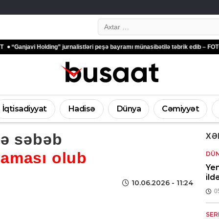
Search…
i Holding” jurnalistləri peşə bayramı münasibətilə təbrik edib – FOTOLAR
Tü
İqtisadiyyat
Hadisə
Dünya
Cəmiyyət
nə səbəb
XƏ
laması olub
DÜ
Yen
ild
10.06.2026
- 11:24
0
SER