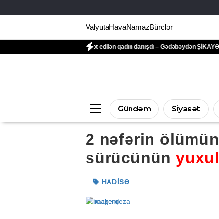
Valyuta
Hava
Namaz
Bürclər
 qonşusu tərəfindən zəbt edilən qadın danışdı – Gədəbəydən ŞİKAYƏT
“Ganjav
Gündəm
Siyasət
2 nəfərin ölümü
sürücünün
yuxu
HADISƏ