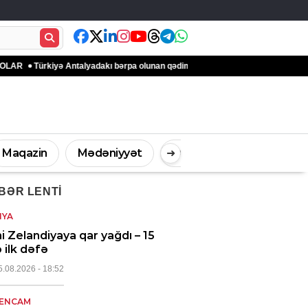
rkiyə Antalyadakı bərpa olunan qədim məkanlarla mədəni irsin qorunmasına töhf
Maqazin
Mədəniyyət
Digər
➜
BƏR LENTI
İdman
Müsahibə
NYA
i Zelandiyaya qar yağdı – 15
ə ilk dəfə
5.08.2026
- 18:52
ENCAM