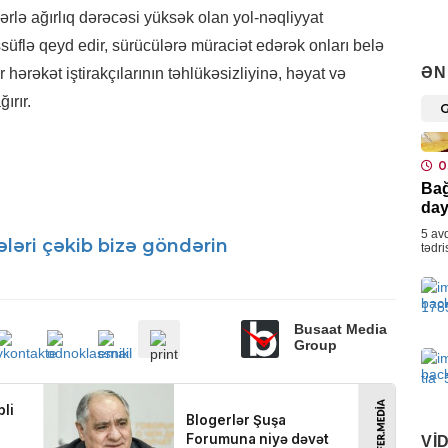
lə ağırlıq dərəcəsi yüksək olan yol-nəqliyyat
CƏM
əssüflə qeyd edir, sürücülərə müraciət edərək onları belə
DYP
ƏN
hərəkət iştirakçılarının təhlükəsizliyinə, həyat və
0
ırır.
CƏM
0
Azə
Bağ
mon
day
0
5 avq
ləri çəkib bizə göndərin
tədr
qrup
İDM
növb
Çem
“Or
Busaat Media
0
Group
SOS
Bak
ayr
VI