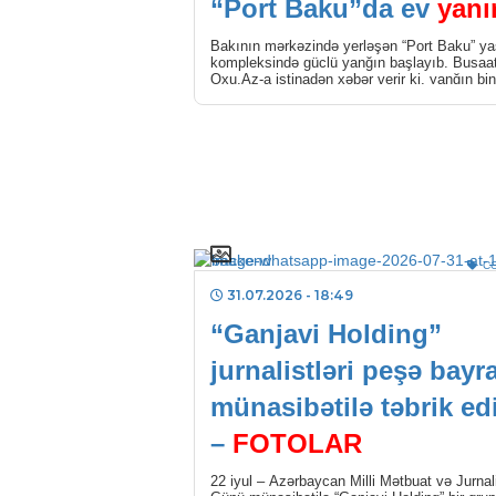
“Port Baku”da ev
yanı
Bakının mərkəzində yerləşən “Port Baku” y
kompleksində güclü yanğın başlayıb. Busaa
Oxu.Az-a istinadən xəbər verir ki, yanğın bi
yuxarı mərtəbələrində […]
C
31.07.2026
- 18:49
“Ganjavi Holding”
jurnalistləri peşə bayr
münasibətilə təbrik ed
–
FOTOLAR
22 iyul – Azərbaycan Milli Mətbuat və Jurnal