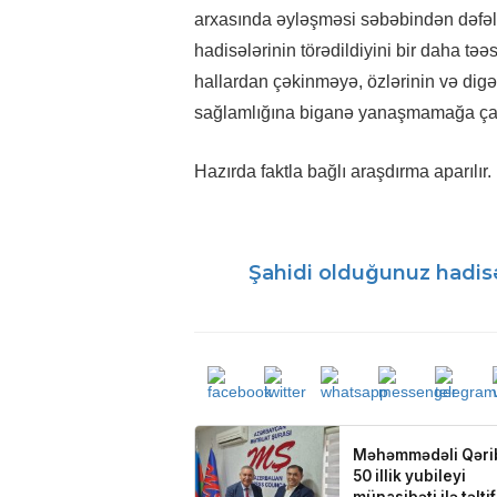
arxasında əyləşməsi səbəbindən dəfələr
hadisələrinin törədildiyini bir daha tə
hallardan çəkinməyə, özlərinin və digər 
sağlamlığına biganə yanaşmamağa çağ
Hazırda faktla bağlı araşdırma aparılır.
Şahidi olduğunuz hadisə