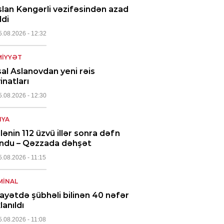
lan Kəngərli vəzifəsindən azad
ldi
5.08.2026
- 12:32
IYYƏT
al Aslanovdan yeni rəis
inatları
5.08.2026
- 12:30
NYA
ilənin 112 üzvü illər sonra dəfn
undu – Qəzzada dəhşət
5.08.2026
- 11:15
MINAL
ayətdə şübhəli bilinən 40 nəfər
lanıldı
5.08.2026
- 11:08