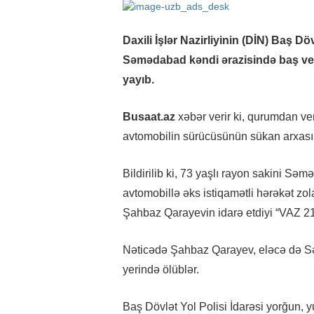
Daxili İşlər Nazirliyinin (DİN) Baş D
Səmədabad kəndi ərazisində baş verə
yayıb.
Busaat.az
xəbər verir ki, qurumdan v
avtomobilin sürücüsünün sükan arxasın
Bildirilib ki, 73 yaşlı rayon sakini Sə
avtomobillə əks istiqamətli hərəkət zol
Şahbaz Qarayevin idarə etdiyi “VAZ 21
Nəticədə Şahbaz Qarayev, eləcə də S
yerində ölüblər.
Baş Dövlət Yol Polisi İdarəsi yorğun,