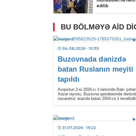
BU BÖLMƏYƏ AID D
04.08.2026
- 10:39
Buzovnada dənizdə
batan Ruslanın meyiti
tapıldı
Avqustun 2-si 2026-cı il tarixində Bakı şəhər
Xəzər rayonu, Buzovna qəsəbəsində dənizd
nəzarətsiz ərazidə batan 2004-cü il təvəllüdl
Həmidov Ruslan […]
31.07.2026
- 19:22