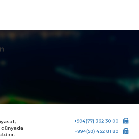
ASƏT
 Əsədov bu qaydaları təsdiqlədi
4.08.2026
- 10:33
ISADIYYAT
ərbaycanda bu şəxslərə
un
mpensasiya ödəniləcək
4.08.2026
- 10:31
ASƏT
əmsal İnkişaf və Nəqliyyat
irliyinin yeni vəzifələri
əyyənləşdi
3.08.2026
- 15:09
+994(77) 362 30 00
iyasət,
ASƏT
və dünyada
onom nəqliyyat vasitələrinin
+994(50) 452 81 80
tdırır.
əkətinə dair yeni tələblər