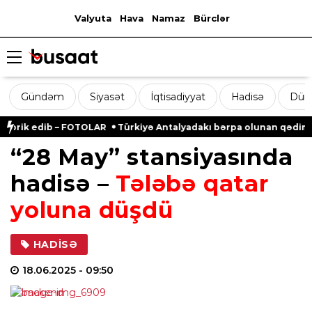
Valyuta
Hava
Namaz
Bürclər
Gündəm
Siyasət
İqtisadiyyat
Hadisə
Dün
brik edib – FOTOLAR
Türkiyə Antalyadakı bərpa olunan qədim məka
“28 May” stansiyasında
hadisə –
Tələbə qatar
yoluna düşdü
HADISƏ
18.06.2025
- 09:50