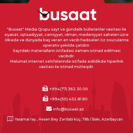
"Busaat" Media Qrupu sayt və gündəlik bülletenlər vasitəsi ilə
siyasət, iqtisadiyyat, cəmiyyət, idman, mədəniyyət sahələri üzrə
ölkədə və dünyada baş verən ən vacib hadisələri öz oxucularına
operativ şəkildə çatdırır.
Saytdakı materialların istifadəsi zamanı istinad edilməsi
vacibdir.
Məlumat internet səhifələrində istifadə edildikdə hiperlink
vasitəsi ilə istinad mütləqdir.
+994(77) 362 30 00
+994(50) 452 81 80
info@busaat.az
Yasamal ray., Həsən Bəy Zərdabi küç. 78b / Bakı, Azərbaycan