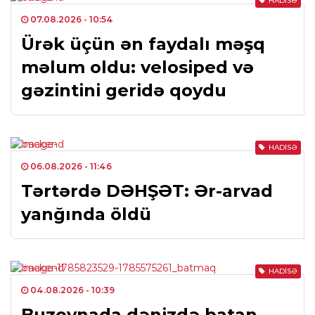
HADISƏ
07.08.2026
- 10:54
Ürək üçün ən faydalı məşq
məlum oldu: velosiped və
gəzintini geridə qoydu
HADISƏ
06.08.2026
- 11:46
Tərtərdə DƏHŞƏT: Ər-arvad
yanğında öldü
HADISƏ
04.08.2026
- 10:39
Buzovnada dənizdə batan