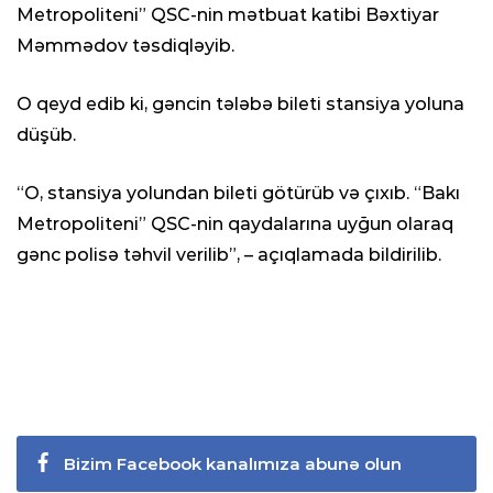
Metropoliteni” QSC-nin mətbuat katibi Bəxtiyar
Məmmədov təsdiqləyib.
O qeyd edib ki, gəncin tələbə bileti stansiya yoluna
düşüb.
“O, stansiya yolundan bileti götürüb və çıxıb. “Bakı
Metropoliteni” QSC-nin qaydalarına uyğun olaraq
gənc polisə təhvil verilib”, – açıqlamada bildirilib.
Bizim Facebook kanalımıza abunə olun