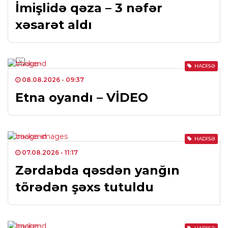
İmişlidə qəza – 3 nəfər
xəsarət aldı
HADISƏ
08.08.2026
- 09:37
Etna oyandı – VİDEO
HADISƏ
07.08.2026
- 11:17
Zərdabda qəsdən yanğın
törədən şəxs tutuldu