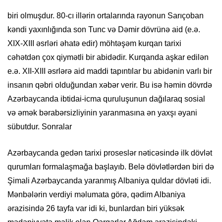
biri olmuşdur. 80-cı illərin ortalarında rayonun Sarıçoban
kəndi yaxınlığında son Tunc və Dəmir dövrünə aid (e.ə.
XIX-XIII əsrləri əhatə edir) möhtəşəm kurqan tarixi
cəhətdən çox qiymətli bir abidədir. Kurqanda aşkar edilən
e.ə. XII-XIII əsrlərə aid maddi tapıntılar bu abidənin varlı bir
insanın qəbri olduğundan xəbər verir. Bu isə həmin dövrdə
Azərbaycanda ibtidai-icma quruluşunun dağılaraq sosial
və əmək bərabərsizliyinin yaranmasına ən yaxşı əyani
sübutdur. Sonralar
Azərbaycanda gedən tarixi proseslər nəticəsində ilk dövlət
qurumları formalaşmağa başlayıb. Belə dövlətlərdən biri də
Şimali Azərbaycanda yaranmış Albaniya quldar dövləti idi.
Mənbələrin verdiyi məlumata görə, qədim Albaniya
ərazisində 26 tayfa var idi ki, bunlardan biri yüksək