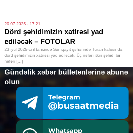
20.07.2025
- 17:21
Dörd şəhidimizin xatirəsi yad
ediləcək – FOTOLAR
23 iyul 2025-ci il tarixində Sumqayıt şəhərində Turan kafesində,
dörd şəhidimizin xatirəsi yad ediləcək. Üç nəfəri itkin şəhid, bir
nəfəri […]
Gündəlik xəbər bülletenlərinə abunə
olun