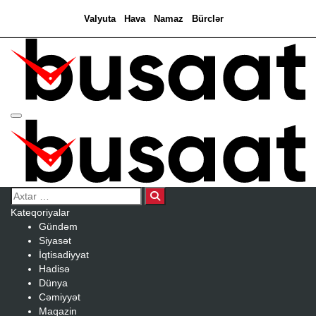
Valyuta
Hava
Namaz
Bürclər
Search…
Kateqoriyalar
Gündəm
Siyasət
İqtisadiyyat
Hadisə
Dünya
Cəmiyyət
Maqazin