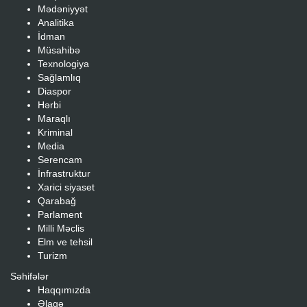
Mədəniyyət
Analitika
İdman
Müsahibə
Texnologiya
Sağlamlıq
Diaspor
Hərbi
Maraqlı
Kriminal
Media
Serencam
İnfrastruktur
Xarici siyaset
Qarabağ
Parlament
Milli Məclis
Elm ve tehsil
Turizm
Səhifələr
Haqqımızda
Əlaqə