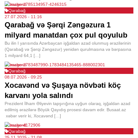
Qarabağ
27.07.2026
- 11:16
Qarabağ və Şərqi Zəngəzura 1
milyard manatdan çox pul qoyulub
Bu ilin I yarısında Azərbaycan işğaldan azad olunmuş ərazilərinin
(Qarabağ və Şərqi Zəngəzur) yenidən qurulmasına və bərpasına
1 milyard 64,1 […]
Qarabağ
08.07.2026
- 09:25
Xocavənd və Şuşaya növbəti köç
karvanı yola salındı
Prezident İlham Əliyevin tapşırığına uyğun olaraq, işğaldan azad
edilmiş ərazilərə Böyük Qayıdış prosesi davam edir. Busaat.az
xəbər verir ki, Xocavənd […]
Qarabağ
25.11.2025
- 21:08