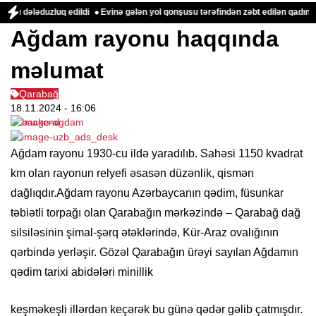
ləduzluq edildi
Evinə gələn yol qonşusu tərəfindən zəbt edilən qadın danışd
Ağdam rayonu haqqında
məlumat
Qarabağ
18.11.2024
- 16:06
Ağdam rayonu 1930-cu ildə yaradılıb. Sahəsi 1150 kvadrat
km olan rayonun relyefi əsasən düzənlik, qismən
dağlıqdır.Ağdam rayonu Azərbaycanın qədim, füsunkar
təbiətli torpağı olan Qarabağın mərkəzində – Qarabağ dağ
silsiləsinin şimal-şərq ətəklərində, Kür-Araz ovalığının
qərbində yerləşir. Gözəl Qarabağın ürəyi sayılan Ağdamın
qədim tarixi abidələri minillik
keşməkeşli illərdən keçərək bu günə qədər gəlib çatmışdır.