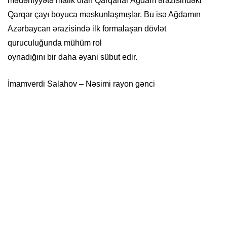
mədəniyyətə malik olan Qarqarlar Ağdam ərazisindəki
Qarqar çayı boyuca məskunlaşmışlar. Bu isə Ağdamın
Azərbaycan ərazisində ilk formalaşan dövlət
quruculuğunda mühüm rol
oynadığını bir daha əyani sübut edir.
İmamverdi Salahov – Nəsimi rayon gənci