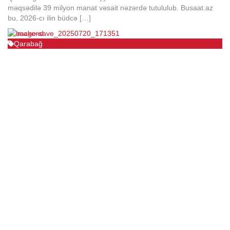
məqsədilə 39 milyon manat vəsait nəzərdə tutululub. Busaat.az
bu, 2026-cı ilin büdcə […]
Qarabağ