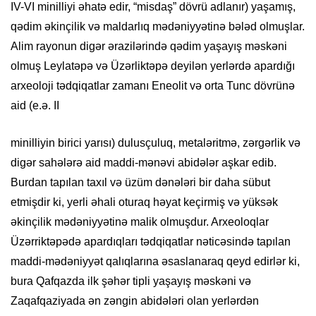
IV-VI minilliyi əhatə edir, “misdaş” dövrü adlanır) yaşamış,
qədim əkinçilik və maldarlıq mədəniyyətinə bələd olmuşlar.
Alim rayonun digər ərazilərində qədim yaşayış məskəni
olmuş Leylatəpə və Üzərliktəpə deyilən yerlərdə apardığı
arxeoloji tədqiqatlar zamanı Eneolit və orta Tunc dövrünə
aid (e.ə. II
minilliyin birici yarısı) dulusçuluq, metaləritmə, zərgərlik və
digər sahələrə aid maddi-mənəvi abidələr aşkar edib.
Burdan tapılan taxıl və üzüm dənələri bir daha sübut
etmişdir ki, yerli əhali oturaq həyat keçirmiş və yüksək
əkinçilik mədəniyyətinə malik olmuşdur. Arxeoloqlar
Üzərriktəpədə apardıqları tədqiqatlar nəticəsində tapılan
maddi-mədəniyyət qalıqlarına əsaslanaraq qeyd edirlər ki,
bura Qafqazda ilk şəhər tipli yaşayış məskəni və
Zaqafqaziyada ən zəngin abidələri olan yerlərdən