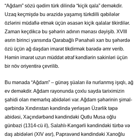
“Ağdam” sözü qədim türk dilində “kiçik qala” deməkdir.
Uzaq keçmişdə bu ərazidə yaşamış türkdilli qəbilələr
özlərini müdafiə etmək üçün əsasən kiçik qalalar tikirdilər.
Zaman keçdikcə bu şəhərin adının mənası dəyişib. XVIII
əsrin birinci yarısında Qarabağlı Pənahəli xan bu şəhərdə
özü üçün ağ daşdan imarət tikdirmək barədə əmr verib.
Həmin imarət uzun müddət ətraf kəndlərin sakinləri üçün
bir növ oriyentirə çevrilib.
Bu mənada “Ağdam” – günəş şüaları ilə nurlanmış işıqlı, ağ
ev deməkdir. Ağdam rayonunda çoxlu sayda tariximizin
şahidi olan mеmarlıq abidələri var. Ağdam şəhərinin şimal-
qərbində Xındırıstan kəndində yеrləşən Üzərlik təpə
abidəsi, Xaçındərbənd kəndindəki Qutlu Musa oğlu
günbəzi (1314-cü il), Salahlı-Kəngərli kəndindəki türbə və
daş abidələri (XIV əsr), Papravənd kəndindəki Xanoğlu