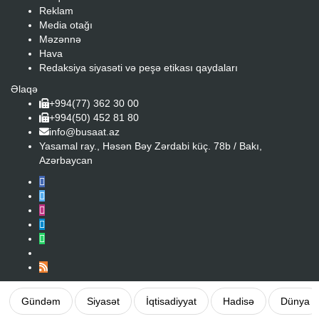
Reklam
Media otağı
Məzənnə
Hava
Redaksiya siyasəti və peşə etikası qaydaları
Əlaqə
+994(77) 362 30 00
+994(50) 452 81 80
info@busaat.az
Yasamal ray., Həsən Bəy Zərdabi küç. 78b / Bakı,
Azərbaycan
Gündəm
Siyasət
İqtisadiyyat
Hadisə
Dünya