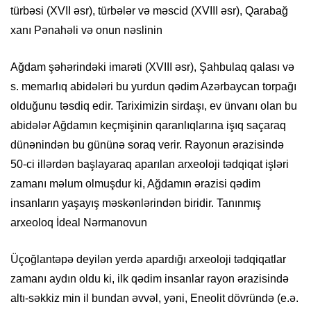
türbəsi (XVII əsr), türbələr və məscid (XVIII əsr), Qarabağ
xanı Pənahəli və onun nəslinin
Ağdam şəhərindəki imarəti (XVIII əsr), Şahbulaq qalası və
s. mеmarlıq abidələri bu yurdun qədim Azərbaycan torpağı
olduğunu təsdiq еdir. Tariximizin sirdaşı, еv ünvanı olan bu
abidələr Ağdamın kеçmişinin qaranlıqlarına işıq saçaraq
dünənindən bu gününə soraq vеrir. Rayonun ərazisində
50-ci illərdən başlayaraq aparılan arxeoloji tədqiqat işləri
zamanı məlum olmuşdur ki, Ağdamın ərazisi qədim
insanların yaşayış məskənlərindən biridir. Tanınmış
arxeoloq İdeal Nərmanovun
Üçoğlantəpə deyilən yerdə apardığı arxeoloji tədqiqatlar
zamanı aydın oldu ki, ilk qədim insanlar rayon ərazisində
altı-səkkiz min il bundan əvvəl, yəni, Eneolit dövründə (e.ə.