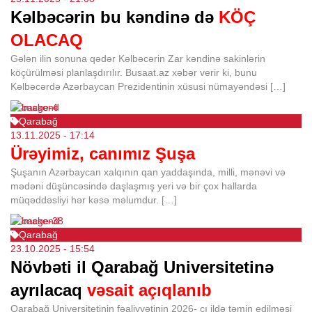
Kəlbəcərin bu kəndinə də
KÖÇ
OLACAQ
Gələn ilin sonuna qədər Kəlbəcərin Zar kəndinə sakinlərin
köçürülməsi planlaşdırılır. Busaat.az xəbər verir ki, bunu
Kəlbəcərdə Azərbaycan Prezidentinin xüsusi nümayəndəsi […]
Qarabağ
13.11.2025
- 17:14
Ürəyimiz, canımız Şuşa
Şuşanın Azərbaycan xalqının qan yaddaşında, milli, mənəvi və
mədəni düşüncəsində daşlaşmış yeri və bir çox hallarda
müqəddəsliyi hər kəsə məlumdur. […]
Qarabağ
23.10.2025
- 15:54
Növbəti il Qarabağ Universitetinə
ayrılacaq
vəsait açıqlanıb
Qarabağ Universitetinin fəaliyyətinin 2026- cı ildə təmin edilməsi