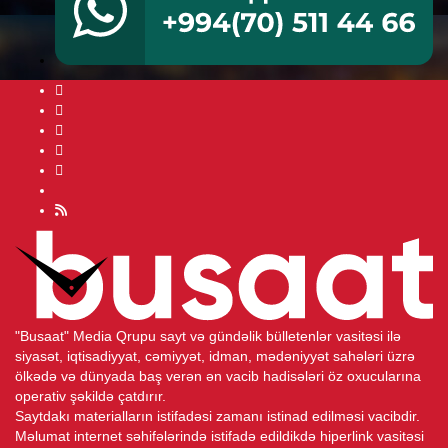
"Busaat" Media Qrupu sayt və gündəlik bülletenlər vasitəsi ilə
siyasət, iqtisadiyyat, cəmiyyət, idman, mədəniyyət sahələri üzrə
ölkədə və dünyada baş verən ən vacib hadisələri öz oxucularına
operativ şəkildə çatdırır.
Saytdakı materialların istifadəsi zamanı istinad edilməsi vacibdir.
Məlumat internet səhifələrində istifadə edildikdə hiperlink vasitəsi