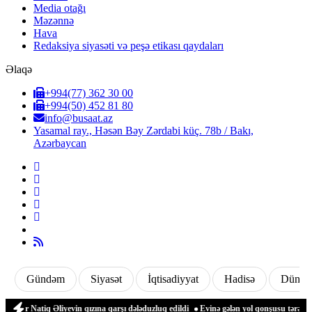
Media otağı
Məzənnə
Hava
Redaksiya siyasəti və peşə etikası qaydaları
Əlaqə
+994(77) 362 30 00
+994(50) 452 81 80
info@busaat.az
Yasamal ray., Həsən Bəy Zərdabi küç. 78b / Bakı,
Azərbaycan
Gündəm
Siyasət
İqtisadiyyat
Hadisə
Dünya
r Natiq Əliyevin qızına qarşı dələduzluq edildi
Evinə gələn yol qonşusu tərəfindən 