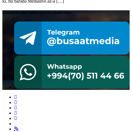
ki, bu barədə Medialive.az-a […]
Gündəlik xəbər bülletenlərinə abunə olun