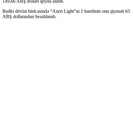
149,66 ABŞ dolları qeydə alınıb.
Builki dövlət büdcəsində “Azeri Light”ın 1 barelinin orta qiyməti 65
ABŞ dollarından hesablanıb.