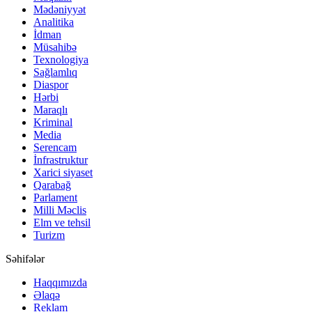
Mədəniyyət
Analitika
İdman
Müsahibə
Texnologiya
Sağlamlıq
Diaspor
Hərbi
Maraqlı
Kriminal
Media
Serencam
İnfrastruktur
Xarici siyaset
Qarabağ
Parlament
Milli Məclis
Elm ve tehsil
Turizm
Səhifələr
Haqqımızda
Əlaqə
Reklam