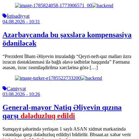
İqtisadiyyat
04.08.2026
- 10:31
Azərbaycanda bu şəxslərə kompensasiya
ödəniləcək
“Prezident İlham Əliyevin imzaladığı “Qeyri-neft-qaz malları üzrə
ixracın dəstəklənməsi ilə bağlı əlavə tədbirlər haqqında” Fərmana
əsasən, ixrac rəsmiləşdirilmə xərclərinə görə […]
Cəmiyyət
03.08.2026
- 10:26
General-mayor Natiq Əliyevin qızına
qarşı
dələduzluq edildi
Sumqayıt şəhərində yerləşən 1 saylı ASAN xidmət mərkəzində
vətəndaşa qarşı dələduzluq edildiyi bildirilir. Bbsaat.az xəbər verir