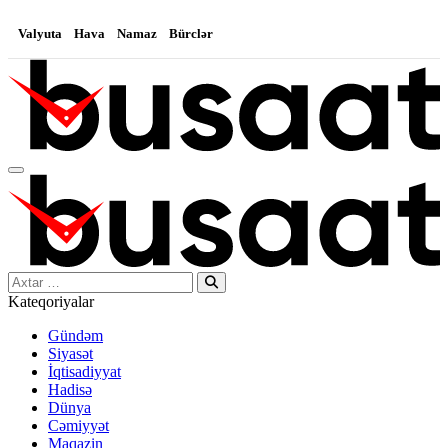
Valyuta
Hava
Namaz
Bürclər
Search…
Kateqoriyalar
Gündəm
Siyasət
İqtisadiyyat
Hadisə
Dünya
Cəmiyyət
Maqazin