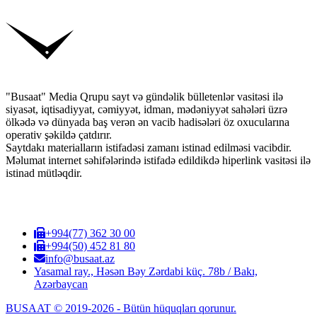
"Busaat" Media Qrupu sayt və gündəlik bülletenlər vasitəsi ilə
siyasət, iqtisadiyyat, cəmiyyət, idman, mədəniyyət sahələri üzrə
ölkədə və dünyada baş verən ən vacib hadisələri öz oxucularına
operativ şəkildə çatdırır.
Saytdakı materialların istifadəsi zamanı istinad edilməsi vacibdir.
Məlumat internet səhifələrində istifadə edildikdə hiperlink vasitəsi ilə
istinad mütləqdir.
+994(77) 362 30 00
+994(50) 452 81 80
info@busaat.az
Yasamal ray., Həsən Bəy Zərdabi küç. 78b / Bakı,
Azərbaycan
BUSAAT © 2019-2026 - Bütün hüquqları qorunur.