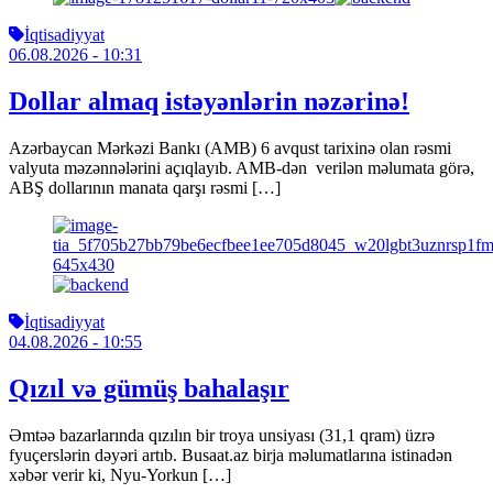
İqtisadiyyat
06.08.2026
- 10:31
Dollar almaq istəyənlərin nəzərinə!
Azərbaycan Mərkəzi Bankı (AMB) 6 avqust tarixinə olan rəsmi
valyuta məzənnələrini açıqlayıb. AMB-dən verilən məlumata görə,
ABŞ dollarının manata qarşı rəsmi […]
İqtisadiyyat
04.08.2026
- 10:55
Qızıl və gümüş bahalaşır
Əmtəə bazarlarında qızılın bir troya unsiyası (31,1 qram) üzrə
fyuçerslərin dəyəri artıb. Busaat.az birja məlumatlarına istinadən
xəbər verir ki, Nyu-Yorkun […]