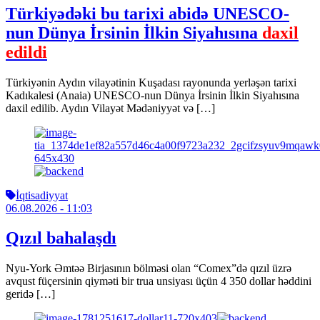
Türkiyədəki bu tarixi abidə UNESCO-
nun Dünya İrsinin İlkin Siyahısına
daxil
edildi
Türkiyənin Aydın vilayətinin Kuşadası rayonunda yerləşən tarixi
Kadıkalesi (Anaia) UNESCO-nun Dünya İrsinin İlkin Siyahısına
daxil edilib. Aydın Vilayət Mədəniyyət və […]
İqtisadiyyat
06.08.2026
- 11:03
Qızıl bahalaşdı
Nyu-York Əmtəə Birjasının bölməsi olan “Comex”də qızıl üzrə
avqust füçersinin qiyməti bir trua unsiyası üçün 4 350 dollar həddini
geridə […]