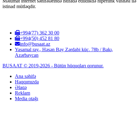
Məlumat internet səhifələrində istifadə edildikdə hiperlink vasitəsi ilə
istinad mütləqdir.
+994(77) 362 30 00
+994(50) 452 81 80
info@busaat.az
Yasamal ray., Həsən Bəy Zərdabi küç. 78b / Bakı,
Azərbaycan
BUSAAT © 2019-2026 - Bütün hüquqları qorunur.
Ana səhifə
Haqqımızda
Əlaqə
Reklam
Media otağı