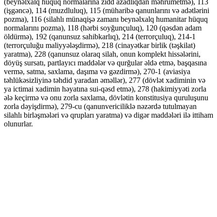
(beynəlxalq hüquq normalarına zidd azadlıqdan məhrumetmə), 113
(işgəncə), 114 (muzdluluq), 115 (müharibə qanunlarını və adətlərini
pozma), 116 (silahlı münaqişə zamanı beynəlxalq humanitar hüquq
normalarını pozma), 118 (hərbi soyğunçuluq), 120 (qəsdən adam
öldürmə), 192 (qanunsuz sahibkarlıq), 214 (terrorçuluq), 214-1
(terrorçuluğu maliyyələşdirmə), 218 (cinayətkar birlik (təşkilat)
yaratma), 228 (qanunsuz olaraq silah, onun komplekt hissələrini,
döyüş sursatı, partlayıcı maddələr və qurğular əldə etmə, başqasına
vermə, satma, saxlama, daşıma və gəzdirmə), 270-1 (aviasiya
təhlükəsizliyinə təhdid yaradan əməllər), 277 (dövlət xadiminin və
ya ictimai xadimin həyatına sui-qəsd etmə), 278 (hakimiyyəti zorla
ələ keçirmə və onu zorla saxlama, dövlətin konstitusiya quruluşunu
zorla dəyişdirmə), 279-cu (qanunvericiliklə nəzərdə tutulmayan
silahlı birləşmələri və qrupları yaratma) və digər maddələri ilə ittiham
olunurlar.