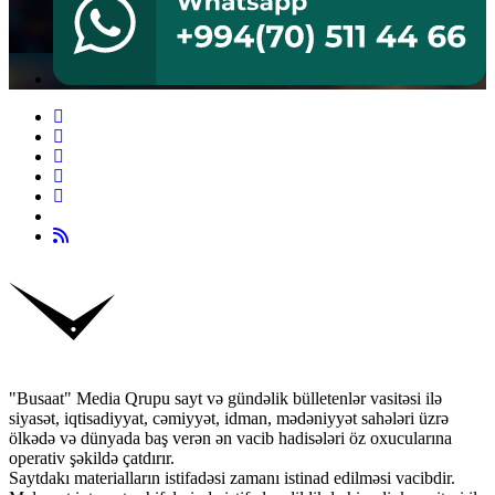
"Busaat" Media Qrupu sayt və gündəlik bülletenlər vasitəsi ilə
siyasət, iqtisadiyyat, cəmiyyət, idman, mədəniyyət sahələri üzrə
ölkədə və dünyada baş verən ən vacib hadisələri öz oxucularına
operativ şəkildə çatdırır.
Saytdakı materialların istifadəsi zamanı istinad edilməsi vacibdir.