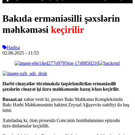
Bakıda erməniəsilli şəxslərin
məhkəməsi
keçirilir
Hadisə
02.06.2025
- 11:55
Hərbi cinayətlər törətməkdə təqsirləndirilən erməniəsilli
şəxslərin cinayət işi üzrə məhkəmənin baxış iclası keçirilir.
Busaat.az
xəbər verir ki, proses Bakı Məhkəmə Kompleksində
Bakı Hərbi Məhkəməsinin hakimi Zeynal Ağayevin sədrliyi ilə baş
tutur.
Xatırladaq ki, ötən prosesdə Gəncənin bombalanması epizodu
üzrə dinləmələr keçirilib.