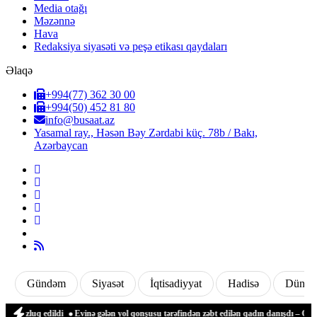
Media otağı
Məzənnə
Hava
Redaksiya siyasəti və peşə etikası qaydaları
Əlaqə
+994(77) 362 30 00
+994(50) 452 81 80
info@busaat.az
Yasamal ray., Həsən Bəy Zərdabi küç. 78b / Bakı,
Azərbaycan
Gündəm
Siyasət
İqtisadiyyat
Hadisə
Dünya
zluq edildi
Evinə gələn yol qonşusu tərəfindən zəbt edilən qadın danışdı – Gədəbə