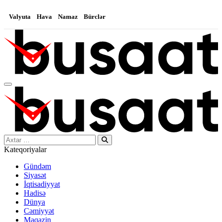
Valyuta
Hava
Namaz
Bürclər
Search…
Kateqoriyalar
Gündəm
Siyasət
İqtisadiyyat
Hadisə
Dünya
Cəmiyyət
Maqazin