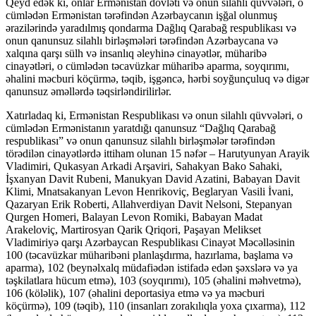
Qeyd edək ki, onlar Ermənistan dövləti və onun silahlı qüvvələri, o
cümlədən Ermənistan tərəfindən Azərbaycanın işğal olunmuş
ərazilərində yaradılmış qondarma Dağlıq Qarabağ respublikası və
onun qanunsuz silahlı birləşmələri tərəfindən Azərbaycana və
xalqına qarşı sülh və insanlıq əleyhinə cinayətlər, müharibə
cinayətləri, o cümlədən təcavüzkar müharibə aparma, soyqırımı,
əhalini məcburi köçürmə, təqib, işgəncə, hərbi soyğunçuluq və digər
qanunsuz əməllərdə təqsirləndirilirlər.
Xatırladaq ki, Ermənistan Respublikası və onun silahlı qüvvələri, o
cümlədən Ermənistanın yaratdığı qanunsuz “Dağlıq Qarabağ
respublikası” və onun qanunsuz silahlı birləşmələr tərəfindən
törədilən cinayətlərdə ittiham olunan 15 nəfər – Harutyunyan Arayik
Vladimiri, Qukasyan Arkadi Arşaviri, Sahakyan Bako Sahaki,
İşxanyan Davit Rubeni, Manukyan David Azatini, Babayan Davit
Klimi, Mnatsakanyan Levon Henrikoviç, Beglaryan Vasili İvani,
Qazaryan Erik Roberti, Allahverdiyan Davit Nelsoni, Stepanyan
Qurgen Homeri, Balayan Levon Romiki, Babayan Madat
Arakeloviç, Martirosyan Qarik Qriqori, Paşayan Melikset
Vladimiriyə qarşı Azərbaycan Respublikası Cinayət Məcəlləsinin
100 (təcavüzkar müharibəni planlaşdırma, hazırlama, başlama və
aparma), 102 (beynəlxalq müdafiədən istifadə edən şəxslərə və ya
təşkilatlara hücum etmə), 103 (soyqırımı), 105 (əhalini məhvetmə),
106 (köləlik), 107 (əhalini deportasiya etmə və ya məcburi
köçürmə), 109 (təqib), 110 (insanları zorakılıqla yoxa çıxarma), 112