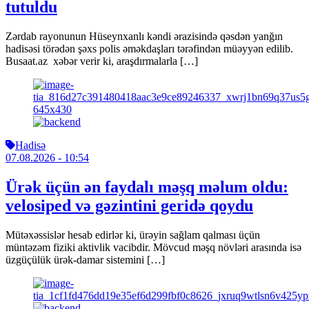
tutuldu
Zərdab rayonunun Hüseynxanlı kəndi ərazisində qəsdən yanğın
hadisəsi törədən şəxs polis əməkdaşları tərəfindən müəyyən edilib.
Busaat.az xəbər verir ki, araşdırmalarla […]
Hadisə
07.08.2026
- 10:54
Ürək üçün ən faydalı məşq məlum oldu:
velosiped və gəzintini geridə qoydu
Mütəxəssislər hesab edirlər ki, ürəyin sağlam qalması üçün
müntəzəm fiziki aktivlik vacibdir. Mövcud məşq növləri arasında isə
üzgüçülük ürək-damar sistemini […]