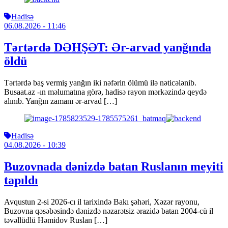
Hadisə
06.08.2026
- 11:46
Tərtərdə DƏHŞƏT: Ər-arvad yanğında
öldü
Tərtərdə baş vermiş yanğın iki nəfərin ölümü ilə nəticələnib.
Busaat.az -ın məlumatına görə, hadisə rayon mərkəzində qeydə
alınıb. Yanğın zamanı ər-arvad […]
Hadisə
04.08.2026
- 10:39
Buzovnada dənizdə batan Ruslanın meyiti
tapıldı
Avqustun 2-si 2026-cı il tarixində Bakı şəhəri, Xəzər rayonu,
Buzovna qəsəbəsində dənizdə nəzarətsiz ərazidə batan 2004-cü il
təvəllüdlü Həmidov Ruslan […]