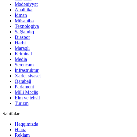
Mədəniyyət
Analitika
İdman
Müsahibə
Texnologiya
Sağlamlıq
Diaspor
Hərbi
Maraqlı
Kriminal
Media
Serencam
İnfrastruktur
Xarici siyaset
Qarabağ
Parlament
Milli Məclis
Elm ve tehsil
Turizm
Səhifələr
Haqqımızda
Əlaqə
Reklam