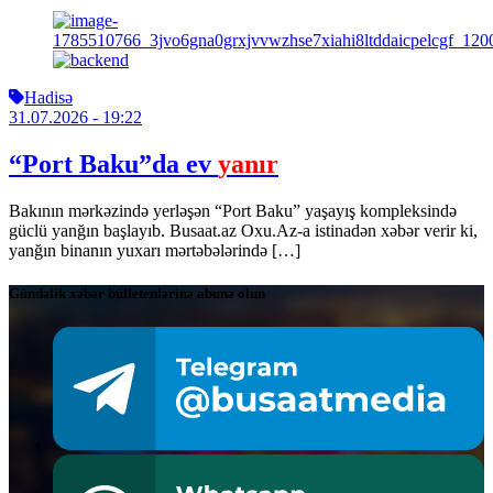
Hadisə
31.07.2026
- 19:22
“Port Baku”da ev
yanır
Bakının mərkəzində yerləşən “Port Baku” yaşayış kompleksində
güclü yanğın başlayıb. Busaat.az Oxu.Az-a istinadən xəbər verir ki,
yanğın binanın yuxarı mərtəbələrində […]
Gündəlik xəbər bülletenlərinə abunə olun