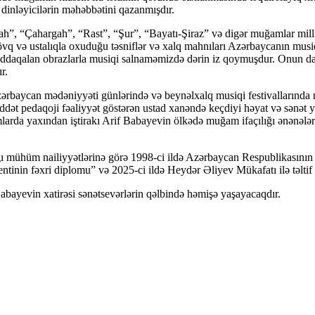
dinləyicilərin məhəbbətini qazanmışdır.
gah”, “Çahargah”, “Rast”, “Şur”, “Bayatı-Şiraz” və digər muğamlar mil
vq və ustalıqla oxuduğu təsniflər və xalq mahnıları Azərbaycanın musiqi
ı yaddaqalan obrazlarla musiqi salnaməmizdə dərin iz qoymuşdur. Onun 
r.
ərbaycan mədəniyyəti günlərində və beynəlxalq musiqi festivallarında mi
ət pedaqoji fəaliyyət göstərən ustad xanəndə keçdiyi həyat və sənət yo
arda yaxından iştirakı Arif Babayevin ölkədə muğam ifaçılığı ənənələrin
ı mühüm nailiyyətlərinə görə 1998-ci ildə Azərbaycan Respublikasının al
tinin fəxri diplomu” və 2025-ci ildə Heydər Əliyev Mükafatı ilə təltif 
ayevin xatirəsi sənətsevərlərin qəlbində həmişə yaşayacaqdır.