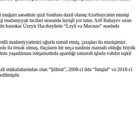
li muğam sənətinin qızıl fonduna daxil olaraq Azərbaycanın musiqi
 mədəniyyəti inciləri sırasında layiqli yer tutur. Arif Babayev uzun
dahi bəstəkar Üzeyir Hacıbəylinin “Leyli və Məcnun” əsərində
lli mədəniyyətimizi uğurla təmsil etmiş, çıxışları ilə musiqimizi
lu ilə örnək olmuş, ifaçıların bir neçə nəslinin mənsub olduğu böyük
in yaşadılması istiqamətində apardığı səmərəli işlərlə vəhdət təşkil
i mükafatlarından olan “Şöhrət”, 2008-ci ildə “İstiqlal” və 2018-ci
edilmişdir.