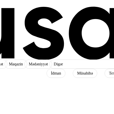
ət
Maqazin
Mədəniyyət
Digər
İdman
Müsahibə
Te