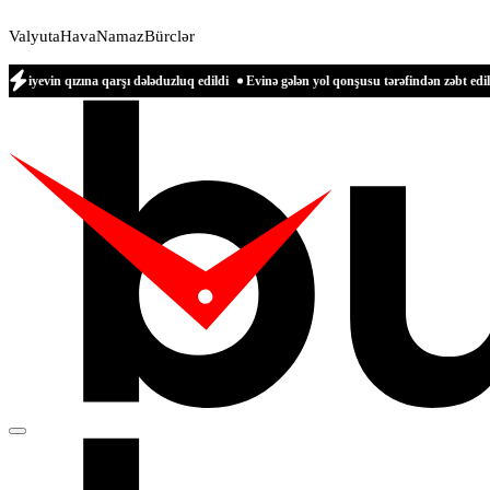
Valyuta
Hava
Namaz
Bürclər
ızına qarşı dələduzluq edildi
Evinə gələn yol qonşusu tərəfindən zəbt edilən qadın