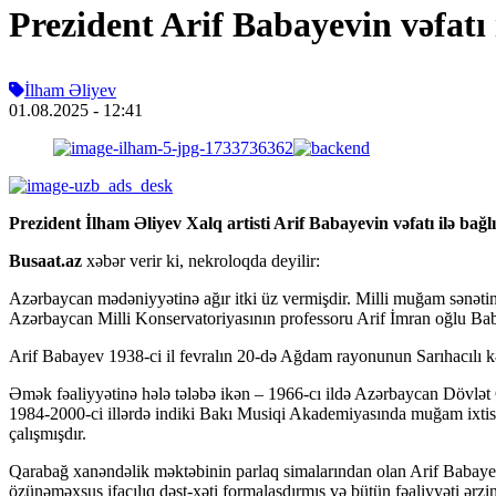
Prezident Arif Babayevin vəfatı 
İlham Əliyev
01.08.2025
- 12:41
Prezident İlham Əliyev Xalq artisti Arif Babayevin vəfatı ilə bağl
Busaat.az
xəbər verir ki, nekroloqda deyilir:
Azərbaycan mədəniyyətinə ağır itki üz vermişdir. Milli muğam sənətin
Azərbaycan Milli Konservatoriyasının professoru Arif İmran oğlu Baba
Arif Babayev 1938-ci il fevralın 20-də Ağdam rayonunun Sarıhacılı kə
Əmək fəaliyyətinə hələ tələbə ikən – 1966-cı ildə Azərbaycan Dövlət 
1984-2000-ci illərdə indiki Bakı Musiqi Akademiyasında muğam ixtisa
çalışmışdır.
Qarabağ xanəndəlik məktəbinin parlaq simalarından olan Arif Babayev A
özünəməxsus ifaçılıq dəst-xəti formalaşdırmış və bütün fəaliyyəti ərzi