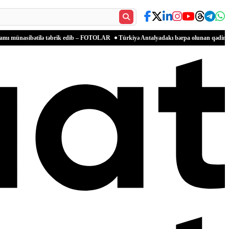
ibətilə təbrik edib – FOTOLAR
Türkiyə Antalyadakı bərpa olunan qədim məkanlarla m