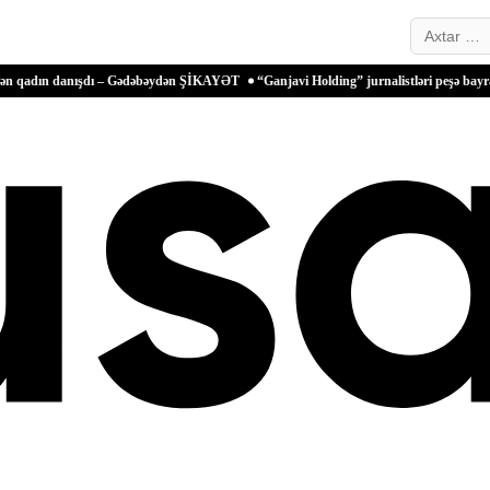
Search…
 danışdı – Gədəbəydən ŞİKAYƏT
“Ganjavi Holding” jurnalistləri peşə bayramı münas