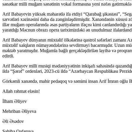
sənətkar milli muğam sənətinin vokal formasına yeni nəfəs gətirməklə 
Arif Babayevin yüksək məharətlə ifa etdiyi “Qarabağ şikəstəsi”, “Se
sərvətləri xəzinəsini daha da zənginləşdirmişdir. Xanəndənin xüsusi zö
illər muğam operalarında əsas partiyaların ifaçısı kimi canlandırdığ
yaratdığı Məcnun obrazı opera tariximizdəki ən unudulmaz ifalardandı
Arif Babayev dünyanın müxtəlif ölkələrinə qastrol səfərləri zamanı Az
müxtəlif xalqların nümayəndələrinə sevdirməyi bacarmışdır. Uzun müdd
məktəb yaratmışdır. Muğamla bağlı gerçəkləşdirilən layihə və proqraml
edirdi.
Arif Babayev milli musiqi mədəniyyətinin inkişafı sahəsində qazandığ
ildə “Şərəf” ordenləri, 2023-cü ildə “Azərbaycan Respublikası Preziden
Görkəmli xanəndə, mahir pedaqoq və səmimi insan Arif İmran oğlu Bab
Allah rəhmət eləsin!
İlham Əliyev
Mehriban Əliyeva
Əli Əsədov
Sahibə Qafarova