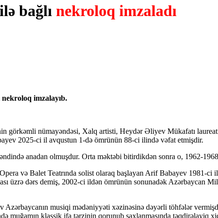
ilə bağlı
nekroloq imzaladı
ı nekroloq imzalayıb.
in görkəmli nümayəndəsi, Xalq artisti, Heydər Əliyev Mükafatı laureat
yev 2025-ci il avqustun 1-də ömrünün 88-ci ilində vəfat etmişdir.
ndində anadan olmuşdur. Orta məktəbi bitirdikdən sonra o, 1962-1968-ci 
Opera və Balet Teatrında solist olaraq başlayan Arif Babayev 1981-ci il
sı üzrə dərs demiş, 2002-ci ildən ömrünün sonunadək Azərbaycan Milli
zərbaycanın musiqi mədəniyyəti xəzinəsinə dəyərli töhfələr vermişdir. 
ndə muğamın klassik ifa tərzinin qorunub saxlanmasında təqdirəlayiq xid