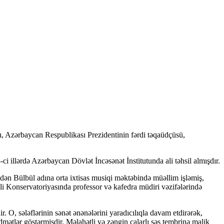
ı, Azərbaycan Respublikası Prezidentinin fərdi təqaüdçüsü,
illərdə Azərbaycan Dövlət İncəsənət İnstitutunda ali təhsil almışdır.
dən Bülbül adına orta ixtisas musiqi məktəbində müəllim işləmiş,
 Konservatoriyasında professor və kafedra müdiri vəzifələrində
O, sələflərinin sənət ənənələrini yaradıcılıqla davam etdirərək,
mətlər göstərmişdir. Məlahətli və zəngin çalarlı səs tembrinə malik