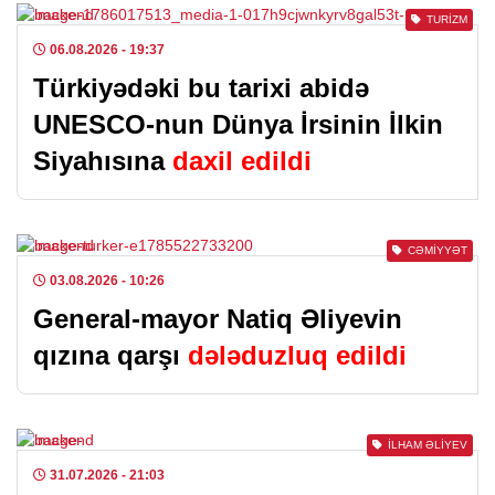
TURIZM
06.08.2026
- 19:37
Türkiyədəki bu tarixi abidə
UNESCO-nun Dünya İrsinin İlkin
Siyahısına
daxil edildi
CƏMIYYƏT
03.08.2026
- 10:26
General-mayor Natiq Əliyevin
qızına qarşı
dələduzluq edildi
İLHAM ƏLIYEV
31.07.2026
- 21:03