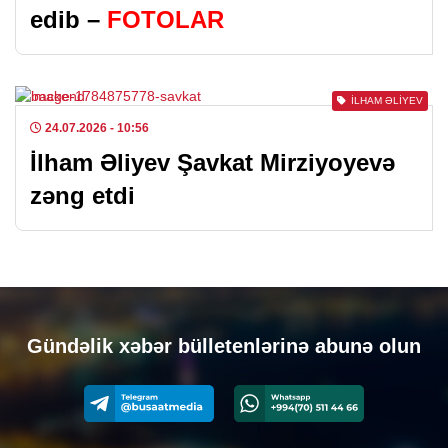
edib –
FOTOLAR
İLHAM ƏLIYEV
24.07.2026
- 10:56
İlham Əliyev Şavkat Mirziyoyevə
zəng etdi
Gündəlik xəbər bülletenlərinə abunə olun