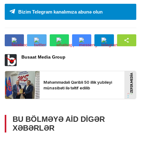
Bizim Telegram kanalımıza abunə olun
Busaat Media Group
BU BÖLMƏYƏ AID DIGƏR
XƏBƏRLƏR