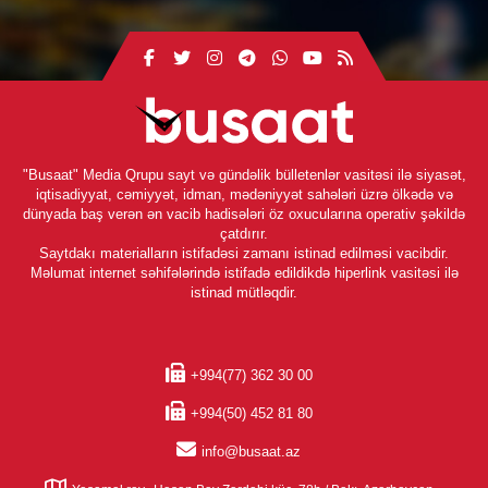
"Busaat" Media Qrupu sayt və gündəlik bülletenlər vasitəsi ilə siyasət,
iqtisadiyyat, cəmiyyət, idman, mədəniyyət sahələri üzrə ölkədə və
dünyada baş verən ən vacib hadisələri öz oxucularına operativ şəkildə
çatdırır.
Saytdakı materialların istifadəsi zamanı istinad edilməsi vacibdir.
Məlumat internet səhifələrində istifadə edildikdə hiperlink vasitəsi ilə
istinad mütləqdir.
+994(77) 362 30 00
+994(50) 452 81 80
info@busaat.az