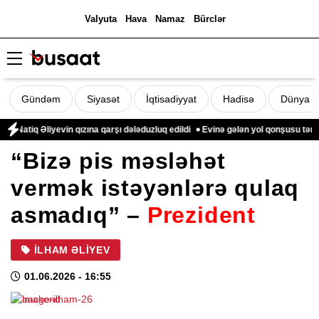
Valyuta
Hava
Namaz
Bürclər
Gündəm
Siyasət
İqtisadiyyat
Hadisə
Dünya
iq Əliyevin qızına qarşı dələduzluq edildi
Evinə gələn yol qonşusu tərəfində
“Bizə pis məsləhət
vermək istəyənlərə qulaq
asmadıq” –
Prezident
İLHAM ƏLIYEV
01.06.2026
- 16:55