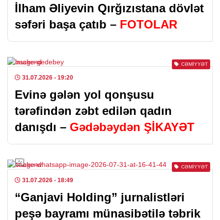
İlham Əliyevin Qırğızıstana dövlət
səfəri başa çatıb –
FOTOLAR
CƏMIYYƏT
31.07.2026
- 19:20
Evinə gələn yol qonşusu
tərəfindən zəbt edilən qadın
danışdı –
Gədəbəydən ŞİKAYƏT
CƏMIYYƏT
31.07.2026
- 18:49
“Ganjavi Holding” jurnalistləri
peşə bayramı münasibətilə təbrik