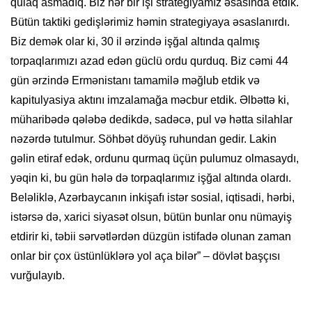
qulaq asmadıq. Biz hər bir işi strategiyamız əsasında etdik.
Bütün taktiki gedişlərimiz həmin strategiyaya əsaslanırdı.
Biz demək olar ki, 30 il ərzində işğal altında qalmış
torpaqlarımızı azad edən güclü ordu qurduq. Biz cəmi 44
gün ərzində Ermənistanı tamamilə məğlub etdik və
kapitulyasiya aktını imzalamağa məcbur etdik. Əlbəttə ki,
müharibədə qələbə dedikdə, sadəcə, pul və hətta silahlar
nəzərdə tutulmur. Söhbət döyüş ruhundan gedir. Lakin
gəlin etiraf edək, ordunu qurmaq üçün pulumuz olmasaydı,
yəqin ki, bu gün hələ də torpaqlarımız işğal altında olardı.
Beləliklə, Azərbaycanın inkişafı istər sosial, iqtisadi, hərbi,
istərsə də, xarici siyasət olsun, bütün bunlar onu nümayiş
etdirir ki, təbii sərvətlərdən düzgün istifadə olunan zaman
onlar bir çox üstünlüklərə yol aça bilər” – dövlət başçısı
vurğulayıb.