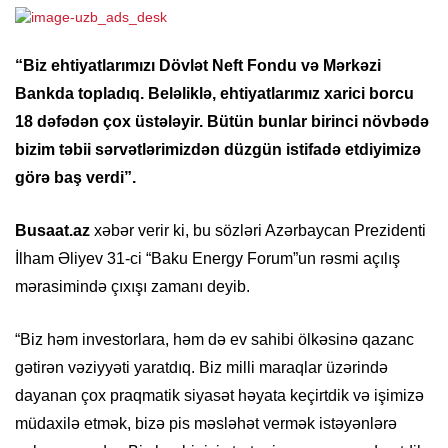
“Biz ehtiyatlarımızı Dövlət Neft Fondu və Mərkəzi
Bankda topladıq. Beləliklə, ehtiyatlarımız xarici borcu
18 dəfədən çox üstələyir. Bütün bunlar birinci növbədə
bizim təbii sərvətlərimizdən düzgün istifadə etdiyimizə
görə baş verdi”.
Busaat.az
xəbər verir ki, bu sözləri Azərbaycan Prezidenti
İlham Əliyev 31-ci “Baku Energy Forum”un rəsmi açılış
mərasimində çıxışı zamanı deyib.
“Biz həm investorlara, həm də ev sahibi ölkəsinə qazanc
gətirən vəziyyəti yaratdıq. Biz milli maraqlar üzərində
dayanan çox praqmatik siyasət həyata keçirtdik və işimizə
müdaxilə etmək, bizə pis məsləhət vermək istəyənlərə