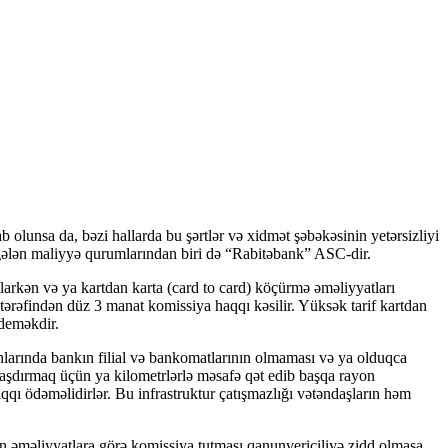
 olunsa da, bəzi hallarda bu şərtlər və xidmət şəbəkəsinin yetərsizliyi
ə gələn maliyyə qurumlarından biri də “Rabitəbank” ASC-dir.
arkən və ya kartdan karta (card to card) köçürmə əməliyyatları
tərəfindən düz 3 manat komissiya haqqı kəsilir. Yüksək tarif kartdan
 deməkdir.
onlarında bankın filial və bankomatlarının olmaması və ya olduqca
laşdırmaq üçün ya kilometrlərlə məsafə qət edib başqa rayon
qı ödəməlidirlər. Bu infrastruktur çatışmazlığı vətəndaşların həm
n əməliyyatlara görə komissiya tutması qanunvericiliyə zidd olmasa