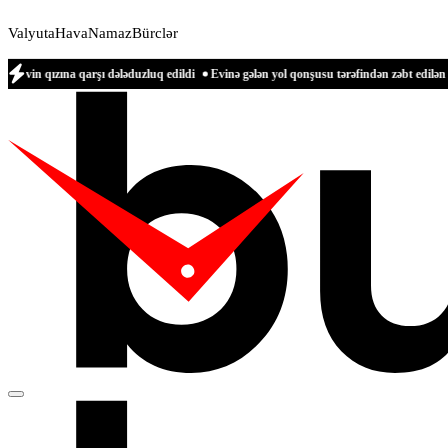
Valyuta
Hava
Namaz
Bürclər
 qarşı dələduzluq edildi
Evinə gələn yol qonşusu tərəfindən zəbt edilən qadın danı