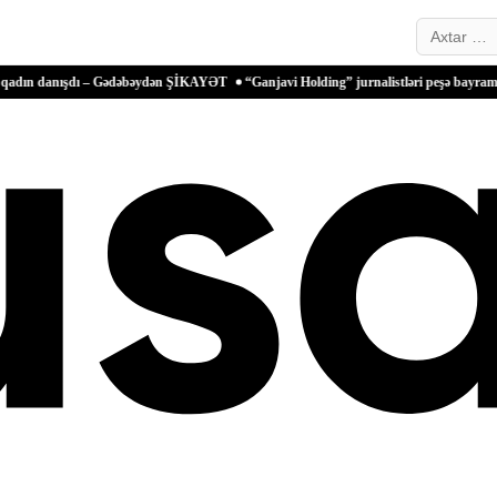
Search…
şdı – Gədəbəydən ŞİKAYƏT
“Ganjavi Holding” jurnalistləri peşə bayramı münasibəti