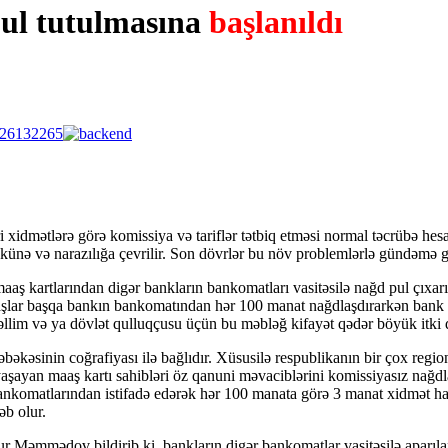
ul tutulmasına
başlanıldı
idmətlərə görə komissiya və tariflər tətbiq etməsi normal təcrübə hesab
 yükünə və narazılığa çevrilir. Son dövrlər bu növ problemlərlə gündəm
 kartlarından digər bankların bankomatları vasitəsilə nağd pul çıxarıl
ndaşlar başqa bankın bankomatından hər 100 manat nağdlaşdırarkən bank 
üəllim və ya dövlət qulluqçusu üçün bu məbləğ kifayət qədər böyük itki
əbəkəsinin coğrafiyası ilə bağlıdır. Xüsusilə respublikanın bir çox regi
aşayan maaş kartı sahibləri öz qanuni məvaciblərini komissiyasız nağd
ankomatlarından istifadə edərək hər 100 manata görə 3 manat xidmət haq
əb olur.
 Məmmədov bildirib ki, bankların digər bankomatlar vasitəsilə aparıla