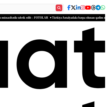
lə təbrik edib – FOTOLAR
Türkiyə Antalyadakı bərpa olunan qədim məkanlarla mədəni