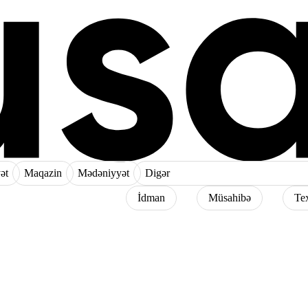
ət
Maqazin
Mədəniyyət
Digər
İdman
Müsahibə
Te