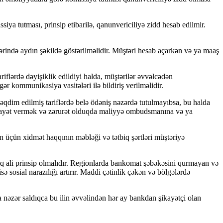
iya tutması, prinsip etibarilə, qanunvericiliyə zidd hesab edilmir.
lərində aydın şəkildə göstərilməlidir. Müştəri hesab açarkən və ya maaş
iflərdə dəyişiklik edildiyi halda, müştərilər əvvəlcədən
r kommunikasiya vasitələri ilə bildiriş verilməlidir.
dim edilmiş tariflərdə belə ödəniş nəzərdə tutulmayıbsa, bu halda
ikayət vermək və zərurət olduqda maliyyə ombudsmanına və ya
n üçün xidmət haqqının məbləği və tətbiq şərtləri müştəriyə
 ali prinsip olmalıdır. Regionlarda bankomat şəbəkəsini qurmayan və
 sosial narazılığı artırır. Maddi çətinlik çəkən və bölgələrdə
 nəzər saldıqca bu ilin əvvəlindən hər ay bankdan şikayətçi olan