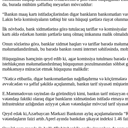
da, burada mühüm şəffaflıq meyarları mövcuddur:
“Bankın maaş kartı istifadəçilərindən digər bankların bankomatları vas
Lakin belə komissiyaların tətbiqi bir sıra hüquqi şərtlərə riayət olu
İlk növbədə, bank xidmətlərinə görə tutulacaq tariflər və komissiyalar
kartı əldə edərkən həmin şərtlərlə tanış olmaq imkanına malik olmalıdı
Onun sözlərinə görə, banklar xidmət haqları və tariflər barədə məlumat
məlumatlandırılmalı, bu barədə bankın rəsmi internet səhifəsində, mobi
Hüquqşünas həmçinin qeyd edib ki, əgər komissiya tutulması barədə m
istehlakçının məlumatlandırılmaq hüququnun pozulmasından söhbət ge
məhkəməyə müraciət etmək hüququna malikdir:
“Nəticə etibarilə, digər bankomatlardan nağdlaşdırma və köçürmələrə g
əvvəlcədən və şəffaf şəkildə açıqlanmalı, bankın tarif siyasəti müştəri
E.Məmmədovun rəyindən də göründüyü kimi, bankın tarif müəyyən etmə
vətəndaşı faktiki olaraq digər bankların xidmətindən istifadə etməyə mə
infrastruktur azlığından əziyyət çəkən vətəndaşlar mövcud tarif siyasət
Qeyd edək ki,Azərbaycan Mərkəzi Bankının aylıq açıqlamalarında “Rabi
vətəndaşların faizi artıb.Aprel ayında bankdan şikayət indeksi 1.46 faiz