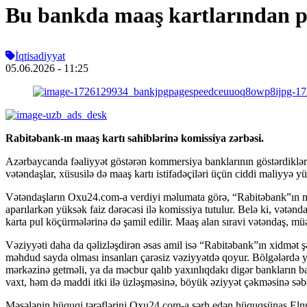
Bu bankda maaş kartlarından p
İqtisadiyyat
05.06.2026
- 11:25
Rabitəbank-ın maaş kartı sahiblərinə komissiya zərbəsi.
Azərbaycanda fəaliyyət göstərən kommersiya banklarının göstərdikləri x
vətəndaşlar, xüsusilə də maaş kartı istifadəçiləri üçün ciddi maliyyə
Vətəndaşların Oxu24.com-a verdiyi məlumata görə, “Rabitəbank”ın maaş
aparılarkən yüksək faiz dərəcəsi ilə komissiya tutulur. Belə ki, vətə
karta pul köçürmələrinə də şamil edilir. Maaş alan sıravi vətəndaş, m
Vəziyyəti daha da qəlizləşdirən əsas amil isə “Rabitəbank”ın xidmət ş
məhdud sayda olması insanları çarəsiz vəziyyətdə qoyur. Bölgələrdə y
mərkəzinə getməli, ya da məcbur qalıb yaxınlıqdakı digər bankların b
vaxt, həm də maddi itki ilə üzləşməsinə, böyük əziyyət çəkməsinə səb
Məsələnin hüquqi tərəflərini Oxu24.com-a şərh edən hüquqşünas Elnur