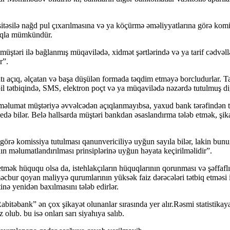
itəsilə nağd pul çıxarılmasına və ya köçürmə əməliyyatlarına görə komiss
nmaqla mümkündür.
 müştəri ilə bağlanmış müqavilədə, xidmət şərtlərində və ya tarif cədvəl
r”.
ı açıq, əlçatan və başa düşülən formada təqdim etməyə borcludurlar. Tar
l tətbiqində, SMS, elektron poçt və ya müqavilədə nəzərdə tutulmuş digə
əlumat müştəriyə əvvəlcədən açıqlanmayıbsa, yaxud bank tərəfindən təq
də bilər. Belə hallsarda müştəri bankdan əsaslandırma tələb etmək, ş
örə komissiya tutulması qanunvericiliyə uyğun sayıla bilər, lakin bunu
nın məlumatlandırılması prinsiplərinə uyğun həyata keçirilməlidir”.
k hüququ olsa da, istehlakçıların hüquqlarının qorunması və şəffaflıq
cbur qoyan maliyyə qurumlarının yüksək faiz dərəcələri tətbiq etməsi isə
inə yenidən baxılmasını tələb edirlər.
təbank” ən çox şikayət olunanlar sırasında yer alır.Rəsmi statistikaya
 olub. bu isə onları sarı siyahıya salıb.