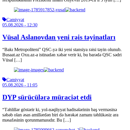
Cəmiyyət
05.08.2026
- 12:30
Vüsal Aslanovdan yeni rəis təyinatları
“Bakı Metropoliteni” QSC-yə iki yeni stansiya rəisi təyin olunub.
Busaat.az Oxu.az-a istinadən xəbər verir ki, bu barədə QSC sədri
Vüsal […]
Cəmiyyət
05.08.2026
- 11:05
DYP sürücülərə müraciət etdi
“Təhlillər göstərir ki, yol-nəqliyyat hadisələrinin baş verməsinə
səbəb olan əsas amillərdən biri də hərəkət zamanı təhlükəsiz ara
məsafəsinin qorunmamasıdır. Bu […]