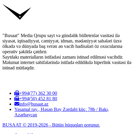
"Busaat" Media Qrupu sayt və gündəlik bülletenlər vasitəsi ilə
siyasət, iqtisadiyyat, cəmiyyət, idman, mədəniyyət sahələri üzrə
ölkədə və dünyada baş verən ən vacib hadisələri öz oxucularına
operativ şəkildə çatdırır.
Saytdakı materialların istifadəsi zamanı istinad edilməsi vacibdir.
Məlumat internet səhifələrində istifadə edildikdə hiperlink vasitəsi ilə
istinad mütləqdir.
+994(77) 362 30 00
+994(50) 452 81 80
info@busaat.az
Yasamal ray., Həsən Bəy Zərdabi küç. 78b / Bakı,
Azərbaycan
BUSAAT © 2019-2026 - Bütün hüquqları qorunur.