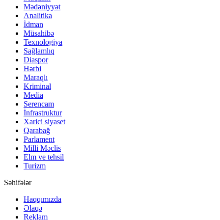
Mədəniyyət
Analitika
İdman
Müsahibə
Texnologiya
Sağlamlıq
Diaspor
Hərbi
Maraqlı
Kriminal
Media
Serencam
İnfrastruktur
Xarici siyaset
Qarabağ
Parlament
Milli Məclis
Elm ve tehsil
Turizm
Səhifələr
Haqqımızda
Əlaqə
Reklam