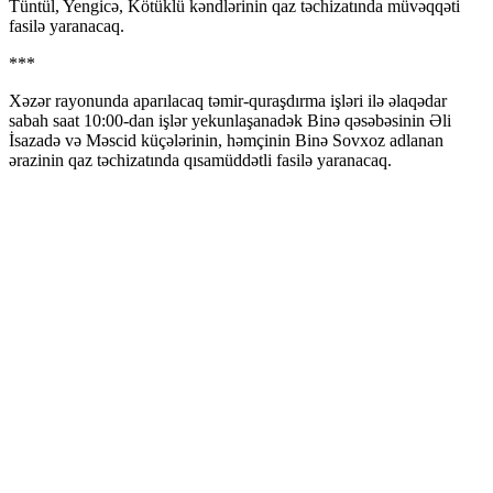
Tüntül, Yengicə, Kötüklü kəndlərinin qaz təchizatında müvəqqəti
fasilə yaranacaq.
***
Xəzər rayonunda aparılacaq təmir-quraşdırma işləri ilə əlaqədar
sabah saat 10:00-dan işlər yekunlaşanadək Binə qəsəbəsinin Əli
İsazadə və Məscid küçələrinin, həmçinin Binə Sovxoz adlanan
ərazinin qaz təchizatında qısamüddətli fasilə yaranacaq.