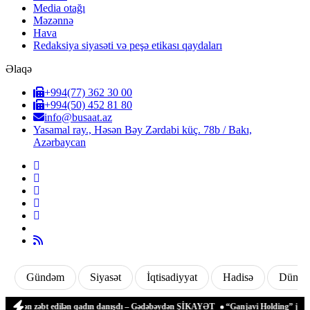
Media otağı
Məzənnə
Hava
Redaksiya siyasəti və peşə etikası qaydaları
Əlaqə
+994(77) 362 30 00
+994(50) 452 81 80
info@busaat.az
Yasamal ray., Həsən Bəy Zərdabi küç. 78b / Bakı,
Azərbaycan
Gündəm
Siyasət
İqtisadiyyat
Hadisə
Dünya
indən zəbt edilən qadın danışdı – Gədəbəydən ŞİKAYƏT
“Ganjavi Holding” jurnalist