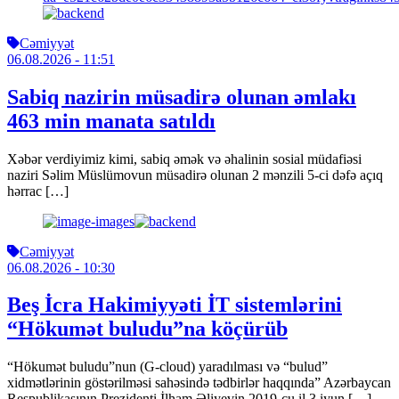
Cəmiyyət
06.08.2026
- 11:51
Sabiq nazirin müsadirə olunan əmlakı
463 min manata satıldı
Xəbər verdiyimiz kimi, sabiq əmək və əhalinin sosial müdafiəsi
naziri Səlim Müslümovun müsadirə olunan 2 mənzili 5-ci dəfə açıq
hərrac […]
Cəmiyyət
06.08.2026
- 10:30
Beş İcra Hakimiyyəti İT sistemlərini
“Hökumət buludu”na köçürüb
“Hökumət buludu”nun (G-cloud) yaradılması və “bulud”
xidmətlərinin göstərilməsi sahəsində tədbirlər haqqında” Azərbaycan
Respublikasının Prezidenti İlham Əliyevin 2019-cu il 3 iyun […]