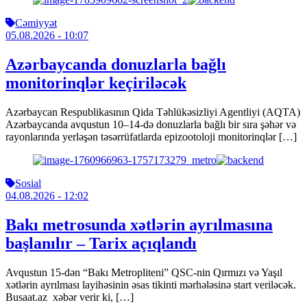
Cəmiyyət
05.08.2026
- 10:07
Azərbaycanda donuzlarla bağlı
monitorinqlər keçiriləcək
Azərbaycan Respublikasının Qida Təhlükəsizliyi Agentliyi (AQTA)
Azərbaycanda avqustun 10–14-də donuzlarla bağlı bir sıra şəhər və
rayonlarında yerləşən təsərrüfatlarda epizootoloji monitorinqlər […]
Sosial
04.08.2026
- 12:02
Bakı metrosunda xətlərin ayrılmasına
başlanılır – Tarix açıqlandı
Avqustun 15-dən “Bakı Metropliteni” QSC-nin Qırmızı və Yaşıl
xətlərin ayrılması layihəsinin əsas tikinti mərhələsinə start veriləcək.
Busaat.az xəbər verir ki, […]