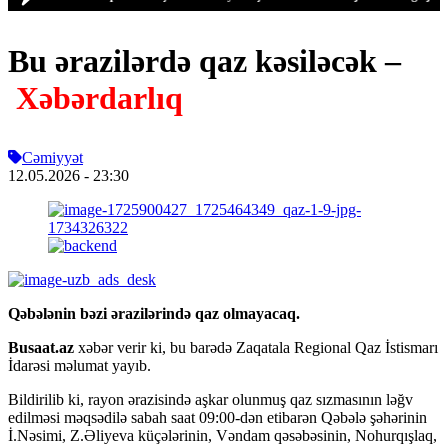
Bu ərazilərdə qaz kəsiləcək –
Xəbərdarlıq
Cəmiyyət
12.05.2026
- 23:30
Qəbələnin bəzi ərazilərində qaz olmayacaq.
Busaat.az
xəbər verir ki, bu barədə Zaqatala Regional Qaz İstismarı
İdarəsi məlumat yayıb.
Bildirilib ki, rayon ərazisində aşkar olunmuş qaz sızmasının ləğv
edilməsi məqsədilə sabah saat 09:00-dən etibarən Qəbələ şəhərinin
İ.Nəsimi, Z.Əliyeva küçələrinin, Vəndam qəsəbəsinin, Nohurqışlaq,