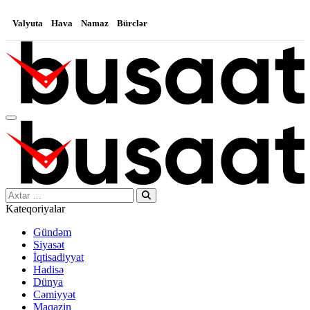
Valyuta
Hava
Namaz
Bürclər
Search…
Kateqoriyalar
Gündəm
Siyasət
İqtisadiyyat
Hadisə
Dünya
Cəmiyyət
Maqazin