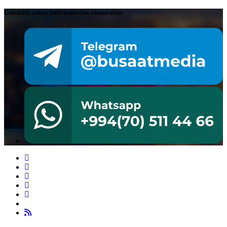
Gündəlik xəbər bülletenlərinə abunə olun