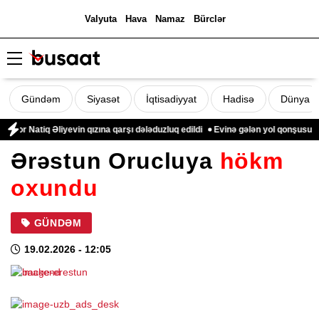
Valyuta
Hava
Namaz
Bürclər
Gündəm
Siyasət
İqtisadiyyat
Hadisə
Dünya
 Natiq Əliyevin qızına qarşı dələduzluq edildi
Evinə gələn yol qonşusu tərəf
Ərəstun Orucluya
hökm
oxundu
GÜNDƏM
19.02.2026
- 12:05