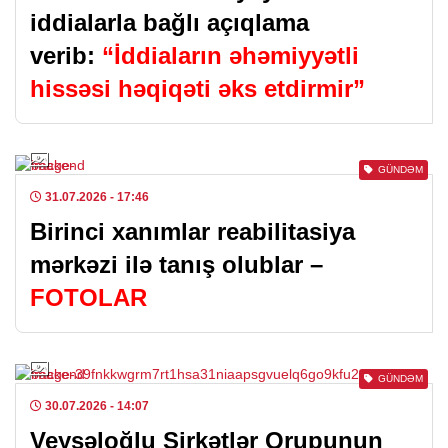
iddialarla bağlı açıqlama
verib:
“İddiaların əhəmiyyətli
hissəsi həqiqəti əks etdirmir”
GÜNDƏM
31.07.2026
- 17:46
Birinci xanımlar reabilitasiya
mərkəzi ilə tanış olublar –
FOTOLAR
GÜNDƏM
30.07.2026
- 14:07
Veysəloğlu Şirkətlər Qrupunun