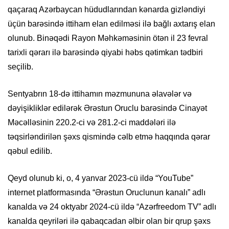
qaçaraq Azərbaycan hüdudlarından kənarda gizləndiyi
üçün barəsində ittiham elan edilməsi ilə bağlı axtarış elan
olunub. Binəqədi Rayon Məhkəməsinin ötən il 23 fevral
tarixli qərarı ilə barəsində qiyabi həbs qətimkan tədbiri
seçilib.
Sentyabrın 18-də ittihamın məzmununa əlavələr və
dəyişikliklər edilərək Ərəstun Oruclu barəsində Cinayət
Məcəlləsinin 220.2-ci və 281.2-ci maddələri ilə
təqsirləndirilən şəxs qismində cəlb etmə haqqında qərar
qəbul edilib.
Qeyd olunub ki, o, 4 yanvar 2023-cü ildə “YouTube”
internet platformasında “Ərəstun Oruclunun kanalı” adlı
kanalda və 24 oktyabr 2024-cü ildə “Azərfreedom TV” adlı
kanalda qeyriləri ilə qabaqcadan əlbir olan bir qrup şəxs