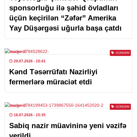
sponsorluğu ilə şəhid övladları
üçün keçirilən “Zəfər” Amerika
Yay Düşərgəsi uğurla başa çatdı
GÜNDƏM
20.07.2026
- 10:41
Kənd Təsərrüfatı Nazirliyi
fermerlərə müraciət etdi
GÜNDƏM
16.07.2026
- 15:35
Sabiq nazir müavininə yeni vəzifə
verildi