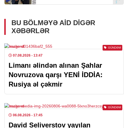
BU BÖLMƏYƏ AID DIGƏR
XƏBƏRLƏR
GÜNDƏM
07.08.2026
- 13:47
Limanı əlindən alınan Şahlar
Novruzova qarşı YENİ İDDİA:
Rusiya əl çəkmir
GÜNDƏM
06.08.2026
- 17:45
David Seliverstov yayılan