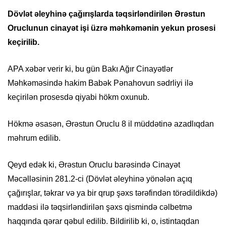
Dövlət əleyhinə çağırışlarda təqsirləndirilən Ərəstun
Oruclunun cinayət işi üzrə məhkəmənin yekun prosesi
keçirilib.
APA xəbər verir ki, bu gün Bakı Ağır Cinayətlər
Məhkəməsində hakim Babək Pənahovun sədrliyi ilə
keçirilən prosesdə qiyabi hökm oxunub.
Hökmə əsasən, Ərəstun Oruclu 8 il müddətinə azadlıqdan
məhrum edilib.
Qeyd edək ki, Ərəstun Oruclu barəsində Cinayət
Məcəlləsinin 281.2-ci (Dövlət əleyhinə yönələn açıq
çağırışlar, təkrar və ya bir qrup şəxs tərəfindən törədildikdə)
maddəsi ilə təqsirləndirilən şəxs qismində cəlbetmə
haqqında qərar qəbul edilib. Bildirilib ki, o, istintaqdan