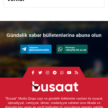
Gündəlik xəbər bülletenlərinə abunə olun
"Busaat" Media Qrupu sayt və gündəlik bülletenlər vasitəsi ilə siyasət,
iqtisadiyyat, cəmiyyət, idman, mədəniyyət sahələri üzrə ölkədə və
dünyada baş verən ən vacib hadisələri öz oxucularına operativ şəkildə