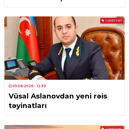
CƏMIYYƏT
05.08.2026
- 12:30
Vüsal Aslanovdan yeni rəis
təyinatları
CƏMIYYƏT