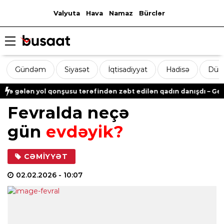
Valyuta
Hava
Namaz
Bürclər
Gündəm
Siyasət
İqtisadiyyat
Hadisə
Dün
n yol qonşusu tərəfindən zəbt edilən qadın danışdı – Gədəbəydə
Fevralda neçə
gün
evdəyik?
CƏMIYYƏT
02.02.2026
- 10:07