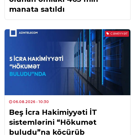
manata satıldı
CƏMIYYƏT
06.08.2026
- 10:30
Beş İcra Hakimiyyəti İT
sistemlərini “Hökumət
buludu”na köçürüb