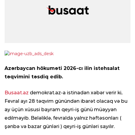
Azərbaycan hökuməti 2026-cı ilin istehsalat
təqvimini təsdiq edib.
Busaat.az
demokrat.az-a istinadən xəbər verir ki,
Fevral ayı 28 təqvim günündən ibarət olacaq və bu
ay üçün xüsusi bayram qeyri-iş günü müəyyən
edilməyib. Beləliklə, fevralda yalnız həftəsonları (
şənbə və bazar günləri ) qeyri-iş günləri sayılır.