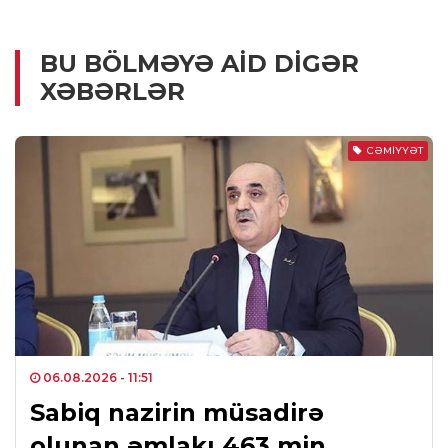
BU BÖLMƏYƏ AID DIGƏR
XƏBƏRLƏR
CƏMIYYƏT
06.08.2026
- 11:51
Sabiq nazirin müsadirə
olunan əmlakı 463 min