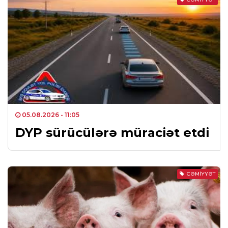
05.08.2026
- 11:05
DYP sürücülərə müraciət etdi
CƏMIYYƏT