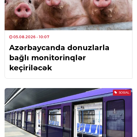
05.08.2026
- 10:07
Azərbaycanda donuzlarla
bağlı monitorinqlər
keçiriləcək
SOSIAL