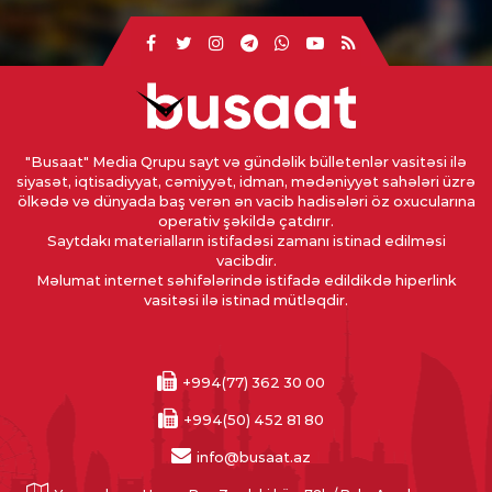
"Busaat" Media Qrupu sayt və gündəlik bülletenlər vasitəsi ilə
siyasət, iqtisadiyyat, cəmiyyət, idman, mədəniyyət sahələri üzrə
ölkədə və dünyada baş verən ən vacib hadisələri öz oxucularına
operativ şəkildə çatdırır.
Saytdakı materialların istifadəsi zamanı istinad edilməsi
vacibdir.
Məlumat internet səhifələrində istifadə edildikdə hiperlink
vasitəsi ilə istinad mütləqdir.
+994(77) 362 30 00
+994(50) 452 81 80
info@busaat.az