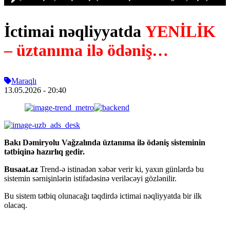
İctimai nəqliyyatda
YENİLİK
– üztanıma ilə ödəniş…
Maraqlı
13.05.2026
- 20:40
Bakı Dəmiryolu Vağzalında üztanıma ilə ödəniş sisteminin
tətbiqinə hazırlıq gedir.
Busaat.az
Trend-ə istinadən xəbər verir ki, yaxın günlərdə bu
sistemin sərnişinlərin istifadəsinə veriləcəyi gözlənilir.
Bu sistem tətbiq olunacağı təqdirdə ictimai nəqliyyatda bir ilk
olacaq.