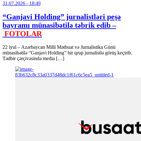
31.07.2026
- 18:49
“Ganjavi Holding” jurnalistləri peşə
bayramı münasibətilə təbrik edib –
FOTOLAR
22 iyul – Azərbaycan Milli Mətbuat və Jurnalistika Günü
münasibətilə “Ganjavi Holding” bir qrup jurnalistlə görüş keçirib.
Tədbir çərçivəsində media […]