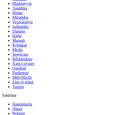
Mədəniyyət
Analitika
İdman
Müsahibə
Texnologiya
Sağlamlıq
Diaspor
Hərbi
Maraqlı
Kriminal
Media
Serencam
İnfrastruktur
Xarici siyaset
Qarabağ
Parlament
Milli Məclis
Elm ve tehsil
Turizm
Səhifələr
Haqqımızda
Əlaqə
Reklam