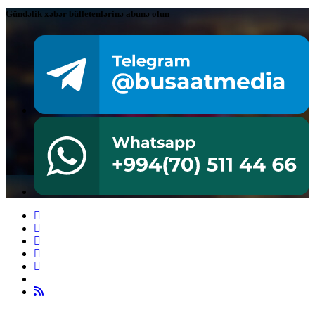
Gündəlik xəbər bülletenlərinə abunə olun