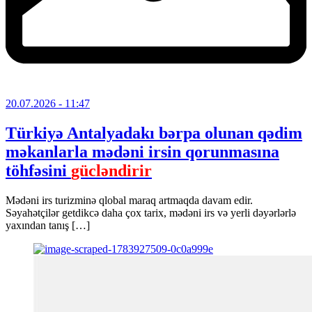
20.07.2026
- 11:47
Türkiyə Antalyadakı bərpa olunan qədim
məkanlarla mədəni irsin qorunmasına
töhfəsini
gücləndirir
Mədəni irs turizminə qlobal maraq artmaqda davam edir.
Səyahətçilər getdikcə daha çox tarix, mədəni irs və yerli dəyərlərlə
yaxından tanış […]