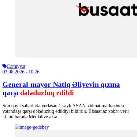
Cəmiyyət
03.08.2026
- 10:26
General-mayor Natiq Əliyevin qızına
qarşı
dələduzluq edildi
Sumqayıt şəhərində yerləşən 1 saylı ASAN xidmət mərkəzində
vətəndaşa qarşı dələduzluq edildiyi bildirilir. Bbsaat.az xəbər verir
ki, bu barədə Medialive.az-a […]