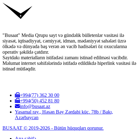
"Busaat" Media Qrupu sayt və gündəlik bülletenlər vasitəsi ilə
siyasət, iqtisadiyyat, cəmiyyət, idman, mədəniyyət sahələri üzrə
ölkədə və dünyada baş verən ən vacib hadisələri öz oxucularına
operativ şəkildə çatdırır.
Saytdakı materialların istifadəsi zamanı istinad edilməsi vacibdir.
Məlumat internet səhifələrində istifadə edildikdə hiperlink vasitəsi ilə
istinad mütləqdir.
+994(77) 362 30 00
+994(50) 452 81 80
info@busaat.az
Yasamal ray., Həsən Bəy Zərdabi küç. 78b / Bakı,
Azərbaycan
BUSAAT © 2019-2026 - Bütün hüquqları qorunur.
Ana səhifə