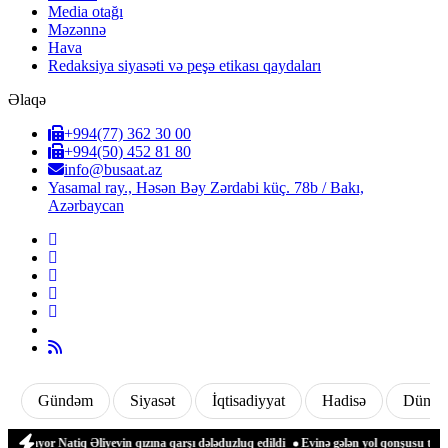
Media otağı
Məzənnə
Hava
Redaksiya siyasəti və peşə etikası qaydaları
Əlaqə
+994(77) 362 30 00
+994(50) 452 81 80
info@busaat.az
Yasamal ray., Həsən Bəy Zərdabi küç. 78b / Bakı,
Azərbaycan
Gündəm
Siyasət
İqtisadiyyat
Hadisə
Dünya
r Natiq Əliyevin qızına qarşı dələduzluq edildi
Evinə gələn yol qonşusu tərəfindən 