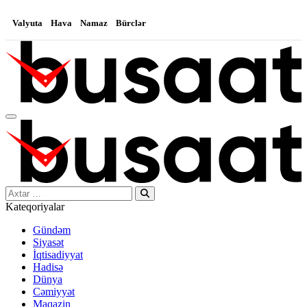
Valyuta
Hava
Namaz
Bürclər
Search…
Kateqoriyalar
Gündəm
Siyasət
İqtisadiyyat
Hadisə
Dünya
Cəmiyyət
Maqazin