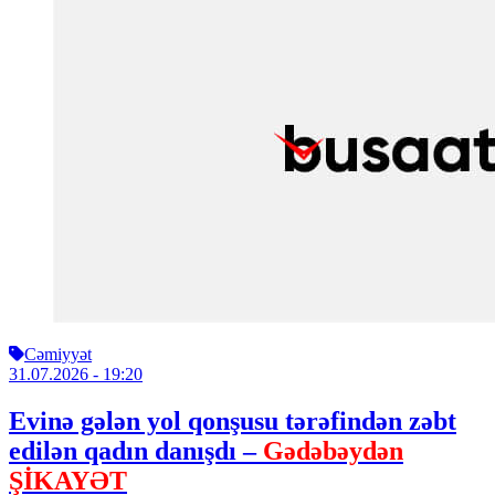
Cəmiyyət
31.07.2026
- 19:20
Evinə gələn yol qonşusu tərəfindən zəbt
edilən qadın danışdı –
Gədəbəydən
ŞİKAYƏT