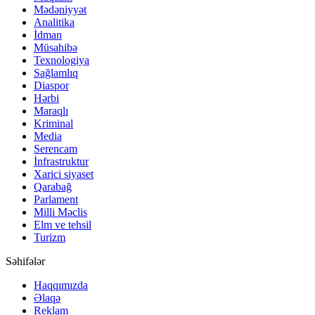
Mədəniyyət
Analitika
İdman
Müsahibə
Texnologiya
Sağlamlıq
Diaspor
Hərbi
Maraqlı
Kriminal
Media
Serencam
İnfrastruktur
Xarici siyaset
Qarabağ
Parlament
Milli Məclis
Elm ve tehsil
Turizm
Səhifələr
Haqqımızda
Əlaqə
Reklam