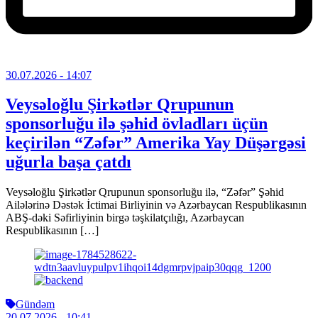
30.07.2026
- 14:07
Veysəloğlu Şirkətlər Qrupunun
sponsorluğu ilə şəhid övladları üçün
keçirilən “Zəfər” Amerika Yay Düşərgəsi
uğurla başa çatdı
Veysəloğlu Şirkətlər Qrupunun sponsorluğu ilə, “Zəfər” Şəhid
Ailələrinə Dəstək İctimai Birliyinin və Azərbaycan Respublikasının
ABŞ-dəki Səfirliyinin birgə təşkilatçılığı, Azərbaycan
Respublikasının […]
Gündəm
20.07.2026
- 10:41