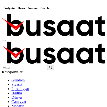
Valyuta
Hava
Namaz
Bürclər
Search…
Kateqoriyalar
Gündəm
Siyasət
İqtisadiyyat
Hadisə
Dünya
Cəmiyyət
Maqazin