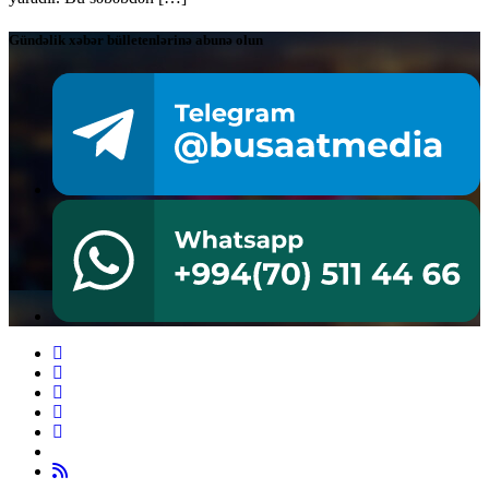
Gündəlik xəbər bülletenlərinə abunə olun