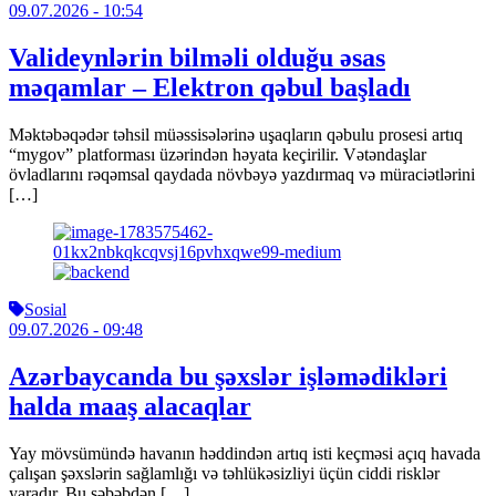
09.07.2026
- 10:54
Valideynlərin bilməli olduğu əsas
məqamlar – Elektron qəbul başladı
Məktəbəqədər təhsil müəssisələrinə uşaqların qəbulu prosesi artıq
“mygov” platforması üzərindən həyata keçirilir. Vətəndaşlar
övladlarını rəqəmsal qaydada növbəyə yazdırmaq və müraciətlərini
[…]
Sosial
09.07.2026
- 09:48
Azərbaycanda bu şəxslər işləmədikləri
halda maaş alacaqlar
Yay mövsümündə havanın həddindən artıq isti keçməsi açıq havada
çalışan şəxslərin sağlamlığı və təhlükəsizliyi üçün ciddi risklər
yaradır. Bu səbəbdən […]