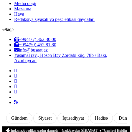
Media otağı
Məzənnə
Hava
Redaksiya siyasəti və peşə etikası qaydaları
Əlaqə
+994(77) 362 30 00
+994(50) 452 81 80
info@busaat.az
Yasamal ray., Həsən Bəy Zərdabi küç. 78b / Bakı,
Azərbaycan
Gündəm
Siyasət
İqtisadiyyat
Hadisə
Dünya
rəfindən zəbt edilən qadın danışdı – Gədəbəydən ŞİKAYƏT
“Ganjavi Holding” jurnal