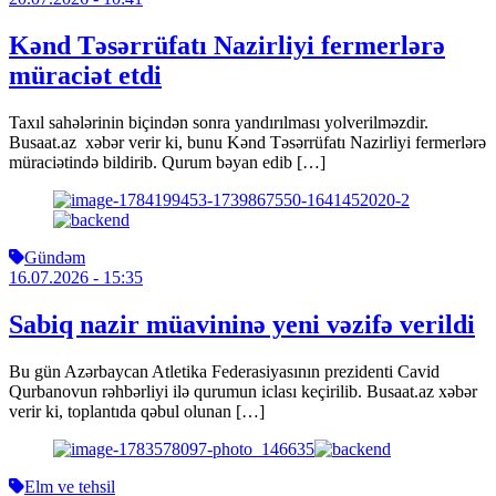
Kənd Təsərrüfatı Nazirliyi fermerlərə
müraciət etdi
Taxıl sahələrinin biçindən sonra yandırılması yolverilməzdir.
Busaat.az xəbər verir ki, bunu Kənd Təsərrüfatı Nazirliyi fermerlərə
müraciətində bildirib. Qurum bəyan edib […]
Gündəm
16.07.2026
- 15:35
Sabiq nazir müavininə yeni vəzifə verildi
Bu gün Azərbaycan Atletika Federasiyasının prezidenti Cavid
Qurbanovun rəhbərliyi ilə qurumun iclası keçirilib. Busaat.az xəbər
verir ki, toplantıda qəbul olunan […]
Elm ve tehsil