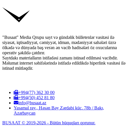
"Busaat" Media Qrupu sayt və gündəlik bülletenlər vasitəsi ilə
siyasət, iqtisadiyyat, cəmiyyət, idman, mədəniyyət sahələri üzrə
ölkədə və dünyada baş verən ən vacib hadisələri öz oxucularına
operativ şəkildə çatdırır.
Saytdakı materialların istifadəsi zamanı istinad edilməsi vacibdir.
Məlumat internet səhifələrində istifadə edildikdə hiperlink vasitəsi ilə
istinad mütləqdir.
+994(77) 362 30 00
+994(50) 452 81 80
info@busaat.az
Yasamal ray., Həsən Bəy Zərdabi küç. 78b / Bakı,
Azərbaycan
BUSAAT © 2019-2026 - Bütün hüquqları qorunur.