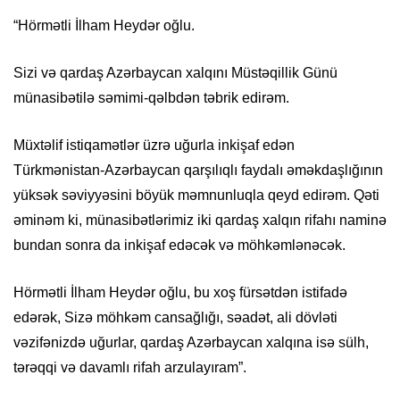
“Hörmətli İlham Heydər oğlu.
Sizi və qardaş Azərbaycan xalqını Müstəqillik Günü
münasibətilə səmimi-qəlbdən təbrik edirəm.
Müxtəlif istiqamətlər üzrə uğurla inkişaf edən
Türkmənistan-Azərbaycan qarşılıqlı faydalı əməkdaşlığının
yüksək səviyyəsini böyük məmnunluqla qeyd edirəm. Qəti
əminəm ki, münasibətlərimiz iki qardaş xalqın rifahı naminə
bundan sonra da inkişaf edəcək və möhkəmlənəcək.
Hörmətli İlham Heydər oğlu, bu xoş fürsətdən istifadə
edərək, Sizə möhkəm cansağlığı, səadət, ali dövləti
vəzifənizdə uğurlar, qardaş Azərbaycan xalqına isə sülh,
tərəqqi və davamlı rifah arzulayıram”.