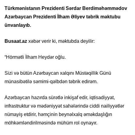
Türkmənistanın Prezidenti Sərdar Berdiməhəmmədov
Azərbaycan Prezidenti İlham Əliyev təbrik məktubu
ünvanlayıb.
Busaat.az
xəbər verir ki, məktubda deyilir:
“Hörmətli İlham Heydər oğlu.
Sizi və bütün Azərbaycan xalqını Müstəqillik Günü
münasibətilə səmimi-qəlbdən təbrik edirəm.
Azərbaycan hazırda sürətlə inkişaf edir, iqtisadiyyat,
infrastruktur və mədəniyyət sahələrində ciddi nailiyyətlər
nümayiş etdirir, həmçinin beynəlxalq əməkdaşlığın
möhkəmləndirilməsində mühüm rol oynayır.