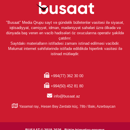
"Busaat" Media Qrupu sayt və gündəlik bülletenlər vasitəsi ilə siyasət,
iqtisadiyyat, cəmiyyət, idman, mədəniyyət sahələri üzrə ölkədə və
dünyada baş verən ən vacib hadisələri öz oxucularına operativ şəkildə
çatdırır.
Saytdakı materialların istifadəsi zamanı istinad edilməsi vacibdir.
Məlumat internet səhifələrində istifadə edildikdə hiperlink vasitəsi ilə
istinad mütləqdir.
+994(77) 362 30 00
+994(50) 452 81 80
info@busaat.az
Yasamal ray., Həsən Bəy Zərdabi küç. 78b / Bakı, Azərbaycan