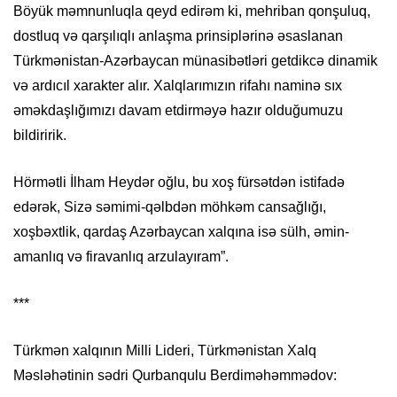
Böyük məmnunluqla qeyd edirəm ki, mehriban qonşuluq,
dostluq və qarşılıqlı anlaşma prinsiplərinə əsaslanan
Türkmənistan-Azərbaycan münasibətləri getdikcə dinamik
və ardıcıl xarakter alır. Xalqlarımızın rifahı naminə sıx
əməkdaşlığımızı davam etdirməyə hazır olduğumuzu
bildiririk.
Hörmətli İlham Heydər oğlu, bu xoş fürsətdən istifadə
edərək, Sizə səmimi-qəlbdən möhkəm cansağlığı,
xoşbəxtlik, qardaş Azərbaycan xalqına isə sülh, əmin-
amanlıq və firavanlıq arzulayıram”.
***
Türkmən xalqının Milli Lideri, Türkmənistan Xalq
Məsləhətinin sədri Qurbanqulu Berdiməhəmmədov: