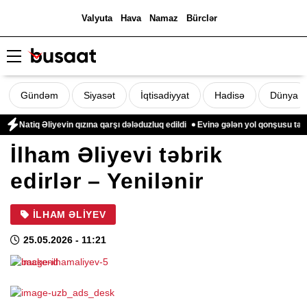
Valyuta
Hava
Namaz
Bürclər
Gündəm
Siyasət
İqtisadiyyat
Hadisə
Dünya
atiq Əliyevin qızına qarşı dələduzluq edildi
Evinə gələn yol qonşusu tərəfin
İlham Əliyevi təbrik
edirlər – Yenilənir
İLHAM ƏLIYEV
25.05.2026
- 11:21