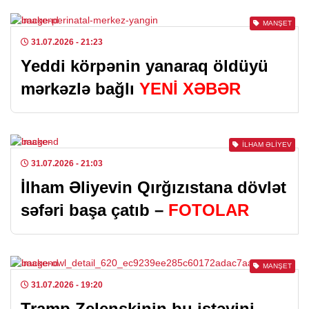
MANŞET
31.07.2026
- 21:23
Yeddi körpənin yanaraq öldüyü
mərkəzlə bağlı
YENİ XƏBƏR
İLHAM ƏLIYEV
31.07.2026
- 21:03
İlham Əliyevin Qırğızıstana dövlət
səfəri başa çatıb –
FOTOLAR
MANŞET
31.07.2026
- 19:20
Tramp Zelenskinin bu istəyini