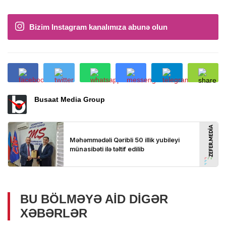
Bizim Instagram kanalımıza abunə olun
Busaat Media Group
BU BÖLMƏYƏ AID DIGƏR
XƏBƏRLƏR