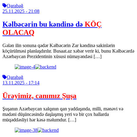
Qarabağ
25.11.2025
- 21:08
Kəlbəcərin bu kəndinə də
KÖÇ
OLACAQ
Gələn ilin sonuna qədər Kəlbəcərin Zar kəndinə sakinlərin
köçürülməsi planlaşdırılır. Busaat.az xəbər verir ki, bunu Kəlbəcərdə
Azərbaycan Prezidentinin xüsusi nümayəndəsi […]
Qarabağ
13.11.2025
- 17:14
Ürəyimiz, canımız Şuşa
Şuşanın Azərbaycan xalqının qan yaddaşında, milli, mənəvi və
mədəni düşüncəsində daşlaşmış yeri və bir çox hallarda
müqəddəsliyi hər kəsə məlumdur. […]