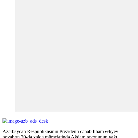
Azərbaycan Respublikasının Prezidenti cənab İlham Əliyev
noyabrın 20-də xalqa müraciətində Ağdam rayonunun yağı