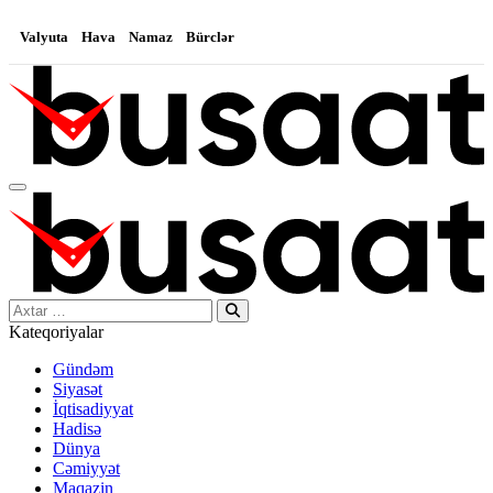
Valyuta
Hava
Namaz
Bürclər
Search…
Kateqoriyalar
Gündəm
Siyasət
İqtisadiyyat
Hadisə
Dünya
Cəmiyyət
Maqazin