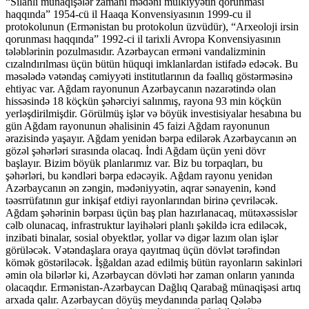
“Silahlı münaqişələr zamanı mədəni mülkiyyətin qorunması
haqqında” 1954-cü il Haaqa Konvensiyasının 1999-cu il
protokolunun (Ermənistan bu protokolun üzvüdür), “Arxeoloji irsin
qorunması haqqında” 1992-ci il tarixli Avropa Konvensiyasının
tələblərinin pozulmasıdır. Azərbaycan erməni vandalizminin
cızalndırılması üçün bütün hüquqi imklanlardan istifadə edəcək. Bu
məsələdə vətəndaş cəmiyyəti institutlarının da fəallıq göstərməsinə
ehtiyac var. Ağdam rayonunun Azərbaycanın nəzarətində olan
hissəsində 18 köçkün şəhərciyi salınmış, rayona 93 min köçkün
yerləşdirilmişdir. Görülmüş işlər və böyük investisiyalar hesabına bu
gün Ağdam rayonunun əhalisinin 45 faizi Ağdam rayonunun
ərazisində yaşayır. Ağdam yenidən bərpa edilərək Azərbaycanın ən
gözəl şəhərləri sırasında olacaq. İndi Ağdam üçün yeni dövr
başlayır. Bizim böyük planlarımız var. Biz bu torpaqları, bu
şəhərləri, bu kəndləri bərpa edəcəyik. Ağdam rayonu yenidən
Azərbaycanın ən zəngin, mədəniyyətin, aqrar sənayenin, kənd
təəsrrüfatının gur inkişaf etdiyi rayonlarından birinə çevriləcək.
Ağdam şəhərinin bərpası üçün baş plan hazırlanacaq, mütəxəssislər
cəlb olunacaq, infrastruktur layihələri planlı şəkildə icra ediləcək,
inzibati binalar, sosial obyektlər, yollar və digər lazım olan işlər
görüləcək. Vətəndaşlara oraya qayıtmaq üçün dövlət tərəfindən
kömək göstəriləcək. İşğaldan azad edilmiş bütün rayonların sakinləri
əmin ola bilərlər ki, Azərbaycan dövləti hər zaman onların yanında
olacaqdır. Ermənistan-Azərbaycan Dağlıq Qarabağ münaqişəsi artıq
arxada qalır. Azərbaycan döyüş meydanında parlaq Qələbə