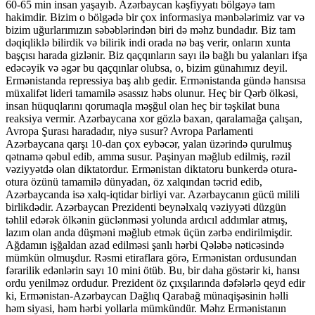
60-65 min insan yaşayıb. Azərbaycan kəşfiyyatı bölgəyə tam
hakimdir. Bizim o bölgədə bir çox informasiya mənbələrimiz var və
bizim uğurlarımızın səbəblərindən biri də məhz bundadır. Biz tam
dəqiqliklə bilirdik və bilirik indi orada nə baş verir, onların xunta
başçısı harada gizlənir. Biz qaçqınların sayı ilə bağlı bu yalanları ifşa
edəcəyik və əgər bu qaçqınlar olubsa, o, bizim günahımız deyil.
Ermənistanda repressiya baş alıb gedir. Ermənistanda gündə hansısa
müxalifət lideri tamamilə əsassız həbs olunur. Heç bir Qərb ölkəsi,
insan hüquqlarını qorumaqla məşğul olan heç bir təşkilat buna
reaksiya vermir. Azərbaycana xor gözlə baxan, qaralamağa çalışan,
Avropa Şurası haradadır, niyə susur? Avropa Parlamenti
Azərbaycana qarşı 10-dan çox eybəcər, yalan üzərində qurulmuş
qətnamə qəbul edib, amma susur. Paşinyan məğlub edilmiş, rəzil
vəziyyətdə olan diktatordur. Ermənistan diktatoru bunkerdə otura-
otura özünü tamamilə dünyadan, öz xalqından təcrid edib,
Azərbaycanda isə xalq-iqtidar birliyi var. Azərbaycanın gücü milili
birlikdədir. Azərbaycan Prezidenti beynəlxalq vəziyyəti düzgün
təhlil edərək ölkənin güclənməsi yolunda ardıcıl addımlar atmış,
lazım olan anda düşməni məğlub etmək üçün zərbə endirilmişdir.
Ağdamın işğaldan azad edilməsi şanlı hərbi Qələbə nəticəsində
mümkün olmuşdur. Rəsmi etiraflara görə, Ermənistan ordusundan
fərarilik edənlərin sayı 10 mini ötüb. Bu, bir daha göstərir ki, hansı
ordu yenilməz ordudur. Prezident öz çıxşılarında dəfələrlə qeyd edir
ki, Ermənistan-Azərbaycan Dağlıq Qarabağ münaqişəsinin həlli
həm siyasi, həm hərbi yollarla mümkündür. Məhz Ermənistanın