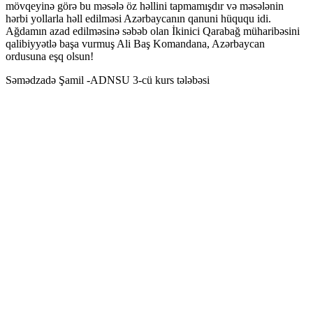
mövqeyinə görə bu məsələ öz həllini tapmamışdır və məsələnin
hərbi yollarla həll edilməsi Azərbaycanın qanuni hüququ idi.
Ağdamın azad edilməsinə səbəb olan İkinici Qarabağ müharibəsini
qalibiyyətlə başa vurmuş Ali Baş Komandana, Azərbaycan
ordusuna eşq olsun!
Səmədzadə Şamil -ADNSU 3-cü kurs tələbəsi