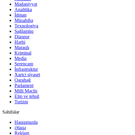
Mədəniyyət
Analitika
İdman
Müsahibə
Texnologiya
Sağlamlıq
Diaspor
Hərbi
Maraqlı
Kriminal
Media
Serencam
İnfrastruktur
Xarici siyaset
Qarabağ
Parlament
Milli Məclis
Elm ve tehsil
Turizm
Səhifələr
Haqqımızda
Əlaqə
Reklam