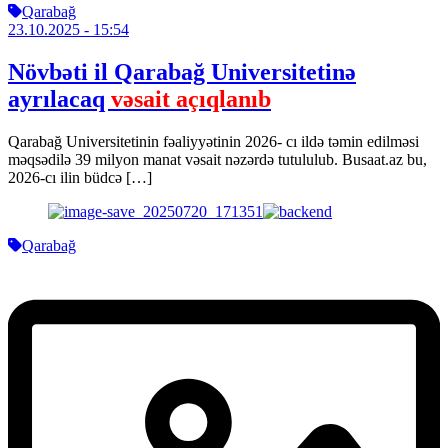
Qarabağ
23.10.2025
- 15:54
Növbəti il Qarabağ Universitetinə
ayrılacaq
vəsait açıqlanıb
Qarabağ Universitetinin fəaliyyətinin 2026- cı ildə təmin edilməsi
məqsədilə 39 milyon manat vəsait nəzərdə tutululub. Busaat.az bu,
2026-cı ilin büdcə […]
Qarabağ