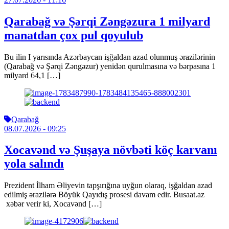
Qarabağ və Şərqi Zəngəzura 1 milyard
manatdan çox pul qoyulub
Bu ilin I yarısında Azərbaycan işğaldan azad olunmuş ərazilərinin
(Qarabağ və Şərqi Zəngəzur) yenidən qurulmasına və bərpasına 1
milyard 64,1 […]
Qarabağ
08.07.2026
- 09:25
Xocavənd və Şuşaya növbəti köç karvanı
yola salındı
Prezident İlham Əliyevin tapşırığına uyğun olaraq, işğaldan azad
edilmiş ərazilərə Böyük Qayıdış prosesi davam edir. Busaat.az
xəbər verir ki, Xocavənd […]