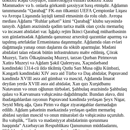
doktoru Rəşid Göyüşov, minerologiya elmləri doktoru Xudu
Məmmədov və b. onlarla görkəmli şəxsiyyət bəxş etmişdir. Ağdamın
tanınmasında “Qarabağ” FK-nın ölkəmizi UEFA Çempionlar Liqası
və Avropa Liqasında layiqli təmsil etməsinin də rolu olub. Avropa
mediası Ağdamı “Ruhlar şəhəri” kimi “Qarabağ” klubu sayəsində
tanıyıb. Ağdam ərazisində qədim tarixə malik olan çoxlu memarlıq
və incəsənt abidələri var. İşğalçı rejim İkinci Qarabağ müharibəsinin
son günlərinədək Ağdamda qanunsuz arxeoloji qazıntılar aparmış və
tapılmış artefaktlar Ermənistana daşınmışdır. Ağdamda olan evləri
dağıtmaqla yanaşı onun daşlarını da söküb aparmışlar. Mədəni
abidələri talan edərək bütün infrastrukturu məhv edilmiş, Çörək
Muzeyi, Tarix Ölkəşünaslıq Muzeyi, tarzən Qurban Pirimovun
Xatirə Muzeyi və Ağdam Şəkil Qalereyası, Xaçındərbənd
kəndindəki 1314-cü ildə tikilmiş Qutlu Sarı Musa oğlu Künbəzi,
Kəngərli kəndindəki XIV əsrə aid Türbə və Daş abidələr, Papravənd
kəndində XVIII əsrə aid gümbəz və məscid, Ağdamda İmarət
deyilən yerdə XVIII əsrə aid abidələr, Xan qızı Xurşidbanu
Natəvanın və onun oğlunun türbələri, Şahbulaq ərazisində Şahbulaq
qalası və Karvansara vəhşicəsinə dağıdılmışdır. Bundan əlavə, dini
ibadətgahlardan rayonun Papravənd kəndində yerləşən Şeyx Nigar,
Seyid Miriş ağa, Qara Pirim və digər ziyarətgahlar darmadağın
edilib. Ağdam şəhərinin mərkəzində yerləşən qədim memarlıq
abidəsi sayılan məscid və onun minarələri də vəhşicəsinə uçurulub.
Bu vəhşilik, “Tarix və mədəniyyət abidələrinin qorunması
haqqında” Azərbaycan Respublikası Qanununun müddəalarını,