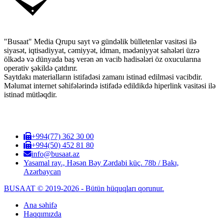
"Busaat" Media Qrupu sayt və gündəlik bülletenlər vasitəsi ilə
siyasət, iqtisadiyyat, cəmiyyət, idman, mədəniyyət sahələri üzrə
ölkədə və dünyada baş verən ən vacib hadisələri öz oxucularına
operativ şəkildə çatdırır.
Saytdakı materialların istifadəsi zamanı istinad edilməsi vacibdir.
Məlumat internet səhifələrində istifadə edildikdə hiperlink vasitəsi ilə
istinad mütləqdir.
+994(77) 362 30 00
+994(50) 452 81 80
info@busaat.az
Yasamal ray., Həsən Bəy Zərdabi küç. 78b / Bakı,
Azərbaycan
BUSAAT © 2019-2026 - Bütün hüquqları qorunur.
Ana səhifə
Haqqımızda