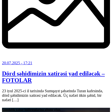
20.07.2025
- 17:21
Dörd şəhidimizin xatirəsi yad ediləcək –
FOTOLAR
23 iyul 2025-ci il tarixində Sumqayıt şəhərində Turan kafesində,
dörd şəhidimizin xatirəsi yad ediləcək. Üç nəfəri itkin şəhid, bir
nəfəri […]
Gündəlik xəbər bülletenlərinə abunə olun