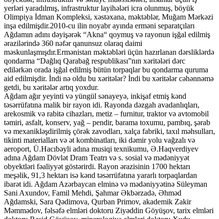
yerləri yaradılmış, infrastruktur layihələri icra olunmuş, böyük
Olimpiya İdman Kompleksi, xəstəxana, məktəblər, Muğam Mərkəzi
inşa edilmişdir.2010-cu ilin noyabr ayında erməni separatçıları
Ağdamın adını dəyişərək “Akna“ qoymuş və rayonun işğal edilmiş
ərazilərində 360 nəfər qanunsuz olaraq daimi
məskunlaşmışdır.Ermənistan məktəbləri üçün hazırlanan dərsliklərdə
qondarma “Dağlıq Qarabağ respublikası”nın xəritələri dərc
edilərkən orada işğal edilmiş bütün torpaqlar bu qondarma quruma
aid edilmişdir. İndi nə oldu bu xəritələr? İndi bu xəritələr cəhənnəmə
getdi, bu xəritələr artıq yoxdur.
Ağdam ağır yeyinti və yüngül sənayeyə, inkişaf etmiş kənd
təsərrüfatına malik bir rayon idi. Rayonda dəzgah avadanlıqları,
arekosmik və rabitə cihazları, metiz – furnitur, traktor və avtomobil
təmiri, asfalt, konserv, yağ – pendir, barama toxumu, pambıq, şərab
və mexanikləşdirilmiş çörək zavodları, xalça fabriki, taxıl məhsulları,
tikinti materialları və ət kombinatları, iki dəmir yolu vağzalı və
aeroport, Ü.Hacıbəyli adına musiqi texnikumu, Ə.Haqverdiyev
adına Ağdam Dövlət Dram Teatrı və s. sosial və mədəniyyət
obyektləri fəaliyyət göstərirdi. Rayon ərazisinin 1700 hektarı
meşəlik, 91,3 hektarı isə kənd təsərrüfatına yararlı torpaqlardan
ibarət idi. Ağdam Azərbaycan elminə və mədəniyyətinə Süleyman
Sani Axundov, Famil Mehdi, Şahmar Əkbərzadə, Əhməd
Ağdamski, Sara Qədimova, Qurban Primov, akademik Zakir
Məmmədov, fəlsəfə elmləri doktoru Ziyəddin Göyüşov, tarix elmləri