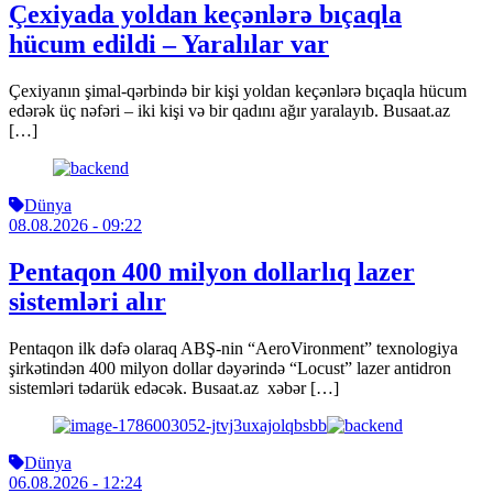
Çexiyada yoldan keçənlərə bıçaqla
hücum edildi – Yaralılar var
Çexiyanın şimal-qərbində bir kişi yoldan keçənlərə bıçaqla hücum
edərək üç nəfəri – iki kişi və bir qadını ağır yaralayıb. Busaat.az
[…]
Dünya
08.08.2026
- 09:22
Pentaqon 400 milyon dollarlıq lazer
sistemləri alır
Pentaqon ilk dəfə olaraq ABŞ-nin “AeroVironment” texnologiya
şirkətindən 400 milyon dollar dəyərində “Locust” lazer antidron
sistemləri tədarük edəcək. Busaat.az xəbər […]
Dünya
06.08.2026
- 12:24