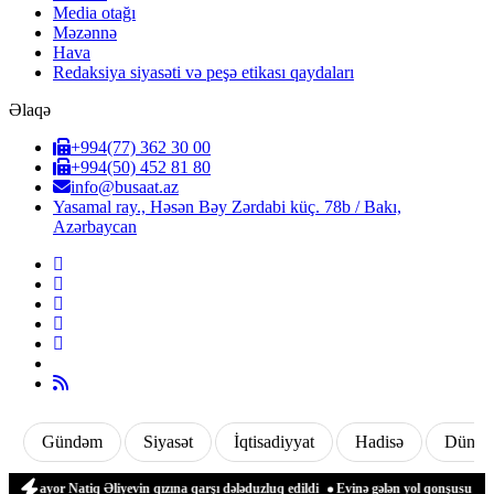
Media otağı
Məzənnə
Hava
Redaksiya siyasəti və peşə etikası qaydaları
Əlaqə
+994(77) 362 30 00
+994(50) 452 81 80
info@busaat.az
Yasamal ray., Həsən Bəy Zərdabi küç. 78b / Bakı,
Azərbaycan
Gündəm
Siyasət
İqtisadiyyat
Hadisə
Dünya
ayor Natiq Əliyevin qızına qarşı dələduzluq edildi
Evinə gələn yol qonşusu tərəfin