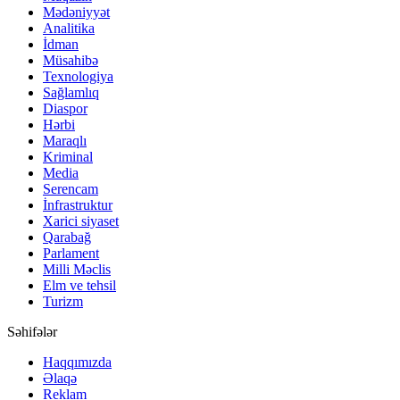
Mədəniyyət
Analitika
İdman
Müsahibə
Texnologiya
Sağlamlıq
Diaspor
Hərbi
Maraqlı
Kriminal
Media
Serencam
İnfrastruktur
Xarici siyaset
Qarabağ
Parlament
Milli Məclis
Elm ve tehsil
Turizm
Səhifələr
Haqqımızda
Əlaqə
Reklam