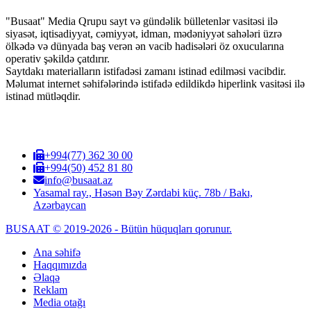
"Busaat" Media Qrupu sayt və gündəlik bülletenlər vasitəsi ilə
siyasət, iqtisadiyyat, cəmiyyət, idman, mədəniyyət sahələri üzrə
ölkədə və dünyada baş verən ən vacib hadisələri öz oxucularına
operativ şəkildə çatdırır.
Saytdakı materialların istifadəsi zamanı istinad edilməsi vacibdir.
Məlumat internet səhifələrində istifadə edildikdə hiperlink vasitəsi ilə
istinad mütləqdir.
+994(77) 362 30 00
+994(50) 452 81 80
info@busaat.az
Yasamal ray., Həsən Bəy Zərdabi küç. 78b / Bakı,
Azərbaycan
BUSAAT © 2019-2026 - Bütün hüquqları qorunur.
Ana səhifə
Haqqımızda
Əlaqə
Reklam
Media otağı