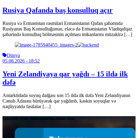
Rusiya Qafanda baş konsulluq açır
Rusiya və Ermənistan rəsmiləri Ermənistanın Qafan şəhərində
Rusiyanın Baş Konsulluğunun, eləcə də Ermənistanın Vladiqafqaz
şəhərində konsulluq bölməsinin açılması imkanlarını müzakirə […]
Dünya
05.08.2026
- 18:52
Yeni Zelandiyaya qar yağdı – 15 ildə ilk
dəfə
Antarktidada soyuq dalğası son 15 ildə ilk dəfə Yeni Zelandiyanın
Cənub Adasını bürüyərək qar yağdırıb, kəskin soyuqlar və
nəqliyyatda fasilələr […]
Gündəlik xəbər bülletenlərinə abunə olun