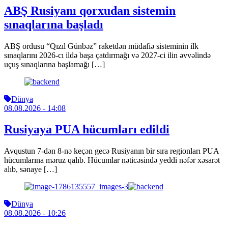
ABŞ Rusiyanı qorxudan sistemin
sınaqlarına başladı
ABŞ ordusu “Qızıl Günbəz” raketdən müdafiə sisteminin ilk
sınaqlarını 2026-cı ildə başa çatdırmağı və 2027-ci ilin əvvəlində
uçuş sınaqlarına başlamağı […]
Dünya
08.08.2026
- 14:08
Rusiyaya PUA hücumları edildi
Avqustun 7-dən 8-nə keçən gecə Rusiyanın bir sıra regionları PUA
hücumlarına məruz qalıb. Hücumlar nəticəsində yeddi nəfər xəsarət
alıb, sənaye […]
Dünya
08.08.2026
- 10:26