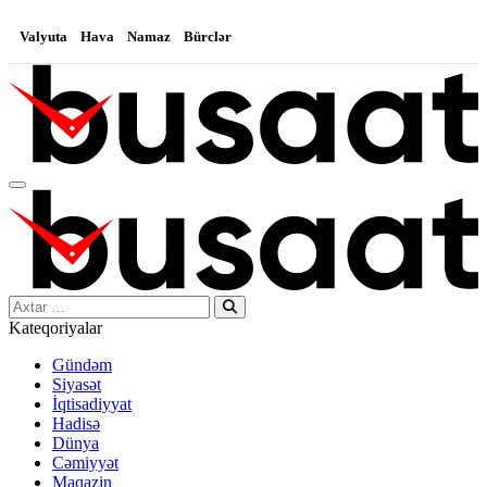
Valyuta
Hava
Namaz
Bürclər
Search…
Kateqoriyalar
Gündəm
Siyasət
İqtisadiyyat
Hadisə
Dünya
Cəmiyyət
Maqazin