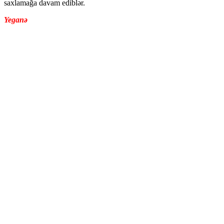
saxlamağa davam ediblər.
Yeganə