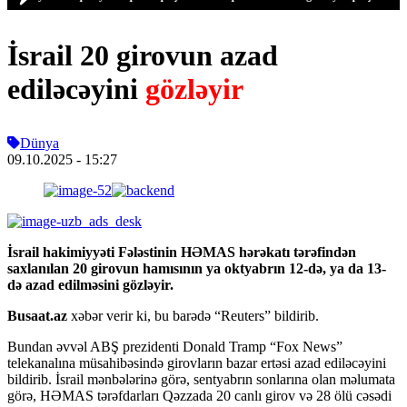
İsrail 20 girovun azad
ediləcəyini
gözləyir
Dünya
09.10.2025
- 15:27
İsrail hakimiyyəti Fələstinin HƏMAS hərəkatı tərəfindən
saxlanılan 20 girovun hamısının ya oktyabrın 12-də, ya da 13-
də azad edilməsini gözləyir.
Busaat.az
xəbər verir ki, bu barədə “Reuters” bildirib.
Bundan əvvəl ABŞ prezidenti Donald Tramp “Fox News”
telekanalına müsahibəsində girovların bazar ertəsi azad ediləcəyini
bildirib. İsrail mənbələrinə görə, sentyabrın sonlarına olan məlumata
görə, HƏMAS tərəfdarları Qəzzada 20 canlı girov və 28 ölü cəsədi