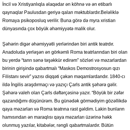
İncil və Xristiyanlıqla əlaqədar ən köhnə və ən etibarlı
qaynaqlar Paulusdan geriyə qalan məktublardır.Beləliklə
Romaya psikoposluq verilir. Buna görə də myra xristian
dünyasında çox böyük əhəmiyyətə malik olur.
Şəhərin digər əhəmiyyətli yerlərindən biri antik teatrdır.
Anadoluda yerləşən ən görkəmli Roma teatrlarından biri olan
bu yerdə “tanrı sənə təşəkkür edirəm” sözləri və məzarlardan
birinin girişində qabartmalı “Maskos Demostrosyosun qızı
Filistanı sevir” yazısı diqqəti çəkən məqamlardandır. 1840-cı
ildə İngilis araşdırmaçı və yazıçı Çarls antik şəhərə gəlir.
Şəhərə valeh olan Çarls dəftərçəsinə yazır. “Böyük bir zəfər
qazandığımı düşünürəm. Bu günədək görmədiyim gözəllikdə
qaya məzarları və Roma teatrına rast gəldim. Lakin bunların
hamısından ən maraqlısı qaya məzarları üzərinə həkk
olunmuş yazılar, kitabələr, rəngli qabartmalardır. Bütün