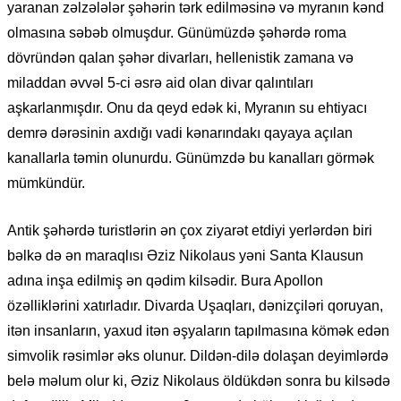
yaranan zəlzələlər şəhərin tərk edilməsinə və myranın kənd
olmasına səbəb olmuşdur. Günümüzdə şəhərdə roma
dövründən qalan şəhər divarları, hellenistik zamana və
miladdan əvvəl 5-ci əsrə aid olan divar qalıntıları
aşkarlanmışdır. Onu da qeyd edək ki, Myranın su ehtiyacı
demrə dərəsinin axdığı vadi kənarındakı qayaya açılan
kanallarla təmin olunurdu. Günümzdə bu kanalları görmək
mümkündür.
Antik şəhərdə turistlərin ən çox ziyarət etdiyi yerlərdən biri
bəlkə də ən maraqlısı Əziz Nikolaus yəni Santa Klausun
adına inşa edilmiş ən qədim kilsədir. Bura Apollon
özəlliklərini xatırladır. Divarda Uşaqları, dənizçiləri qoruyan,
itən insanların, yaxud itən əşyaların tapılmasına kömək edən
simvolik rəsimlər əks olunur. Dildən-dilə dolaşan deyimlərdə
belə məlum olur ki, Əziz Nikolaus öldükdən sonra bu kilsədə