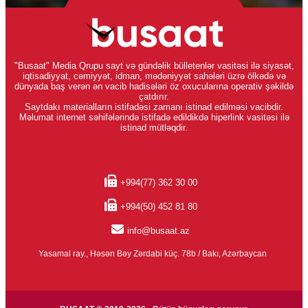
"Busaat" Media Qrupu sayt və gündəlik bülletenlər vasitəsi ilə siyasət,
iqtisadiyyat, cəmiyyət, idman, mədəniyyət sahələri üzrə ölkədə və
dünyada baş verən ən vacib hadisələri öz oxucularına operativ şəkildə
çatdırır.
Saytdakı materialların istifadəsi zamanı istinad edilməsi vacibdir.
Məlumat internet səhifələrində istifadə edildikdə hiperlink vasitəsi ilə
istinad mütləqdir.
+994(77) 362 30 00
+994(50) 452 81 80
info@busaat.az
Yasamal ray., Həsən Bəy Zərdabi küç. 78b / Bakı, Azərbaycan