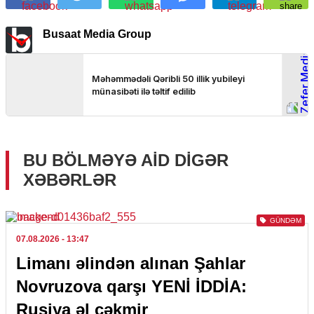
Busaat Media Group
BU BÖLMƏYƏ AID DIGƏR
XƏBƏRLƏR
GÜNDƏM
07.08.2026
- 13:47
Limanı əlindən alınan Şahlar
Novruzova qarşı YENİ İDDİA:
Rusiya əl çəkmir