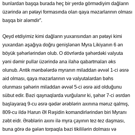
bunlardan başqa burada heç bir yerdə görmədiyim dağların
üzərində arı pətəyi formasında olan qaya məzarlarının olması
başqa bir aləmdir”.
Qeyd etdiyimiz kimi dağların yuxarısından arı pətəyi kimi
yuxarıdan aşağıya doğru genişlənən Myra Likiyanın 6 ən
böyük şəhərlərindən olub. O dövrlərdə şəhərdəki valyuta
yəni dəmir pullar üzərində ana ilahə qabartmaları əks
olunub. Antik mənbələrdə myranın miladdan əvvəl 1-ci əsrə
aid olması, qaya məzarlarının və valyutalardan bəhs
olunması şəhərin miladdan əvvəl 5-ci əsrə aid olduğunu
sübut edir. Bəzi qaynaqlarda vurğulanır ki, şəhər 7-ci əsrdən
başlayaraq 9-cu əsrə qədər ərəblərin axınına məruz qalmış,
809-cu ildə Harun Əl Rəşidin komandirlərindən biri Myranı
zəbt eidr. Ərəblərin axını ilə myra çayının tez-tez daşması,
buna görə də gələn torpaqla bəzi tikililərin dolması və