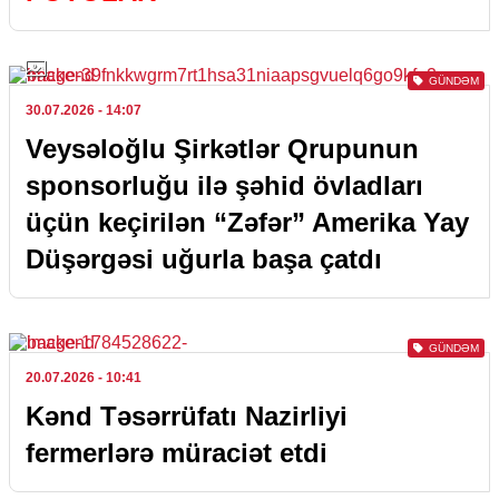
GÜNDƏM
30.07.2026
- 14:07
Veysəloğlu Şirkətlər Qrupunun
sponsorluğu ilə şəhid övladları
üçün keçirilən “Zəfər” Amerika Yay
Düşərgəsi uğurla başa çatdı
GÜNDƏM
20.07.2026
- 10:41
Kənd Təsərrüfatı Nazirliyi
fermerlərə müraciət etdi