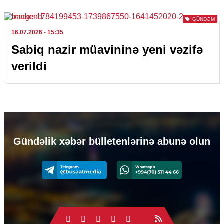
GÜNDƏM
16.07.2026
- 15:35
Sabiq nazir müavininə yeni vəzifə
verildi
Gündəlik xəbər bülletenlərinə abunə olun