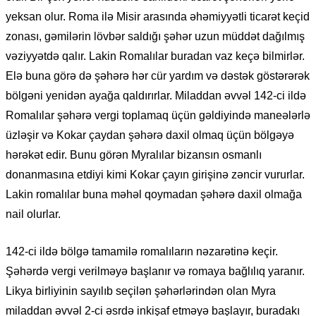
yeksan olur. Roma ilə Misir arasında əhəmiyyətli ticarət keçid
zonası, gəmilərin lövbər saldığı şəhər uzun müddət dağılmış
vəziyyətdə qalır. Lakin Romalılar buradan vaz keçə bilmirlər.
Elə buna görə də şəhərə hər cür yardım və dəstək göstərərək
bölgəni yenidən ayağa qaldırırlar. Miladdan əvvəl 142-ci ildə
Romalılar şəhərə vergi toplamaq üçün gəldiyində maneələrlə
üzləşir və Kokar çaydan şəhərə daxil olmaq üçün bölgəyə
hərəkət edir. Bunu görən Myralılar bizansın osmanlı
donanmasına etdiyi kimi Kokar çayın girişinə zəncir vururlar.
Lakin romalılar buna məhəl qoymadan şəhərə daxil olmağa
nail olurlar.
142-ci ildə bölgə tamamilə romalıların nəzarətinə keçir.
Şəhərdə vergi verilməyə başlanır və romaya bağlılıq yaranır.
Likya birliyinin sayılıb seçilən şəhərlərindən olan Myra
miladdan əvvəl 2-ci əsrdə inkişaf etməyə başlayır, buradakı