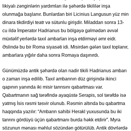
likiyalı zənginlərin yardımları ilə şəhərdə tikililər inşa
olunmağa başlanır. Bunlardan biri Licinius Langusun yüz min
dinara tikdirdiyi teatr və sütunlu girişdir. Miladdan sonra 13-
cu ildə İmperator Hadrianus bu bölgəyə gəlmədən əvvəl
müxtəlif yerlərdə taxıl ambarları inşa etdirməyi əmr eidr.
Əslində bu bir Roma siyasəti idi. Misirdən gələn taxıl toplanır,
ambarlara yığılır daha sonra Romaya daşınırdı.
Günümüzdə antik şəhərdə olan nadir tikili Hadrianus ambarı
o zaman inşa edilib. Taxıl ambarının düz girişində ikinci
qapının yanında iki misir tanrısını qabartması var.
Qabartmanın sağ tərəfində ayaqüstə Serapis, sol tərəfdə isə
yatmış İsis rəsmi təsvir olunub. Rəsmin altında bu qabartma
haqqında yazılır: “Ambarın sahibi Herakl yuxusunda bu iki
tanrını gördüyü üçün qabartmanı burda həkk etdirir”. Myra
sözunun mənası məhlul sözündən götürülüb. Antik dövrlərdə