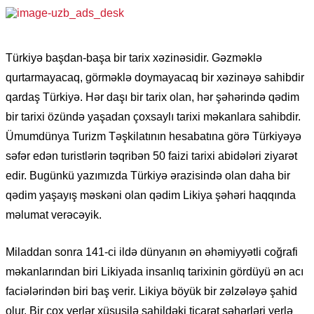
Türkiyə başdan-başa bir tarix xəzinəsidir. Gəzməklə
qurtarmayacaq, görməklə doymayacaq bir xəzinəyə sahibdir
qardaş Türkiyə. Hər daşı bir tarix olan, hər şəhərində qədim
bir tarixi özündə yaşadan çoxsaylı tarixi məkanlara sahibdir.
Ümumdünya Turizm Təşkilatının hesabatına görə Türkiyəyə
səfər edən turistlərin təqribən 50 faizi tarixi abidələri ziyarət
edir. Bugünkü yazımızda Türkiyə ərazisində olan daha bir
qədim yaşayış məskəni olan qədim Likiya şəhəri haqqında
məlumat verəcəyik.
Miladdan sonra 141-ci ildə dünyanın ən əhəmiyyətli coğrafi
məkanlarından biri Likiyada insanlıq tarixinin gördüyü ən acı
faciələrindən biri baş verir. Likiya böyük bir zəlzələyə şahid
olur. Bir çox yerlər xüsusilə sahildəki ticarət şəhərləri yerlə