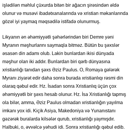
işlədilən məhlul çüxurda bitən bir ağacın şirəsindən əldə
olunur və musəvi ibadətxanalarında və xristian məkanlarında
gözəl iyi yaymaq məqsədilə istifadə olunurmuş.
Likyanın ən əhəmiyyətli şəhərlərindən biri Demre yəni
Myranın məşhurlarını saymaqla bitməz. Bütün bu şəxslər
əsasən din adamı olub. Lakin bunlardan ikisi dünyada
məşhur olan iki addır. Bunlardan biri qərb dünyasına
xristianlığı tanıdan şəxs Əziz Paulus. O, Romaya gələrək
Myranı ziyarət edir daha sonra burada xristianlıqı rəsmi din
olaraq qəbul edir. Hz. İsadan sonra Xristianlıq üçün çox
əhəmiyyətli bir şəxs hesab olunur. Hz. İsa Xristianlığı tapmış
ola bilər, amma, Əziz Paulus olmadan xristianlığın yayılma
imkanı yox idi. Kiçik Asiya, Makedoniya və Yunanıstanı
gəzərək buralarda kilsələr qurub, xristianlığı yaymışdır.
Halbuki, o, əvvəlcə yəhudi idi. Sonra xristianlığı qəbul edib.