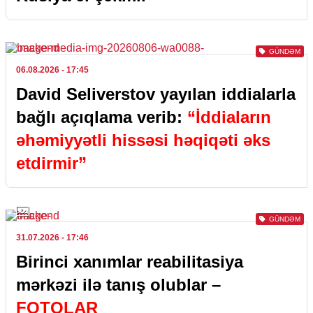
GÜNDƏM
06.08.2026
- 17:45
David Seliverstov yayılan iddialarla
bağlı açıqlama verib:
“İddiaların
əhəmiyyətli hissəsi həqiqəti əks
etdirmir”
GÜNDƏM
31.07.2026
- 17:46
Birinci xanımlar reabilitasiya
mərkəzi ilə tanış olublar –
FOTOLAR