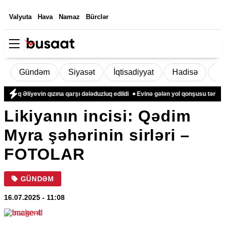
Valyuta
Hava
Namaz
Bürclər
Gündəm
Siyasət
İqtisadiyyat
Hadisə
D
liyevin qızına qarşı dələduzluq edildi
Evinə gələn yol qonşusu tərəfindən z
Likiyanın incisi: Qədim
Myra şəhərinin sirləri –
FOTOLAR
GÜNDƏM
16.07.2025
- 11:08