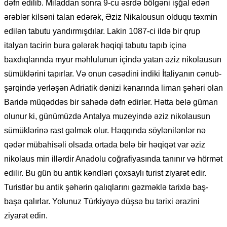
dəfn edilib. Miladdan sonra 9-cu əsrdə bölgəni işğal edən
ərəblər kilsəni talan edərək, Əziz Nikalousun olduqu təxmin
edilən tabutu yandırmışdılar. Lakin 1087-ci ildə bir qrup
italyan tacirin bura gələrək həqiqi tabutu tapıb içinə
baxdıqlarında myur məhlulunun içində yatan əziz nikolausun
sümüklərini tapırlar. Və onun cəsədini indiki İtaliyanın cənub-
şərqində yerləşən Adriatik dənizi kənarında liman şəhəri olan
Baridə müqəddəs bir sahədə dəfn edirlər. Hətta belə güman
olunur ki, günümüzdə Antalya muzeyində əziz nikolausun
sümüklərinə rast gəlmək olur. Haqqında söylənilənlər nə
qədər mübahisəli olsada ortada belə bir həqiqət var əziz
nikolaus min illərdir Anadolu coğrafiyasında tanınır və hörmət
edilir. Bu gün bu antik kəndləri çoxsaylı turist ziyarət edir.
Turistlər bu antik şəhərin qalıqlarını gəzməklə tarixlə baş-
başa qalırlar. Yolunuz Türkiyəyə düşsə bu tarixi ərazini
ziyarət edin.