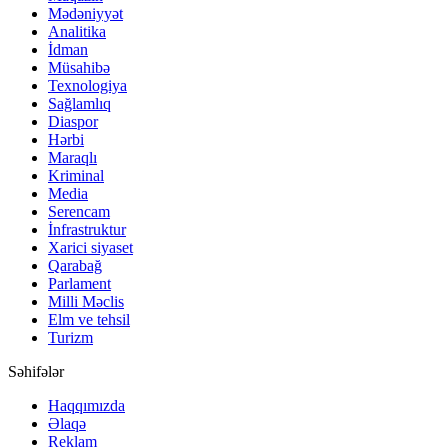
Mədəniyyət
Analitika
İdman
Müsahibə
Texnologiya
Sağlamlıq
Diaspor
Hərbi
Maraqlı
Kriminal
Media
Serencam
İnfrastruktur
Xarici siyaset
Qarabağ
Parlament
Milli Məclis
Elm ve tehsil
Turizm
Səhifələr
Haqqımızda
Əlaqə
Reklam