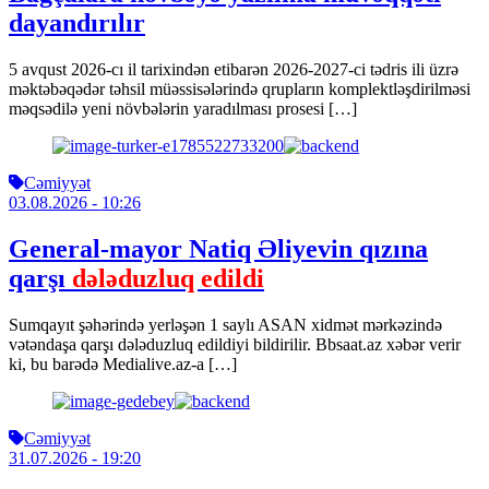
dayandırılır
5 avqust 2026-cı il tarixindən etibarən 2026-2027-ci tədris ili üzrə
məktəbəqədər təhsil müəssisələrində qrupların komplektləşdirilməsi
məqsədilə yeni növbələrin yaradılması prosesi […]
Cəmiyyət
03.08.2026
- 10:26
General-mayor Natiq Əliyevin qızına
qarşı
dələduzluq edildi
Sumqayıt şəhərində yerləşən 1 saylı ASAN xidmət mərkəzində
vətəndaşa qarşı dələduzluq edildiyi bildirilir. Bbsaat.az xəbər verir
ki, bu barədə Medialive.az-a […]
Cəmiyyət
31.07.2026
- 19:20