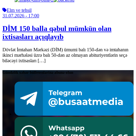
Elm ve tehsil
31.07.2026
- 17:00
DİM 150 balla qəbul mümkün olan
ixtisasları açıqlayıb
Dövlət İmtahan Mərkəzi (DİM) ümumi balı 150-dən və imtahanın
ikinci mərhələsi üzrə balı 50-dən az olmayan abituriyentlərin seçə
biləcəyi ixtisasları […]
Gündəlik xəbər bülletenlərinə abunə olun