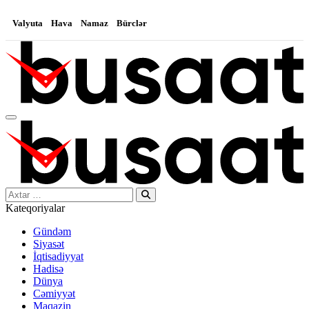
Valyuta
Hava
Namaz
Bürclər
Search…
Kateqoriyalar
Gündəm
Siyasət
İqtisadiyyat
Hadisə
Dünya
Cəmiyyət
Maqazin