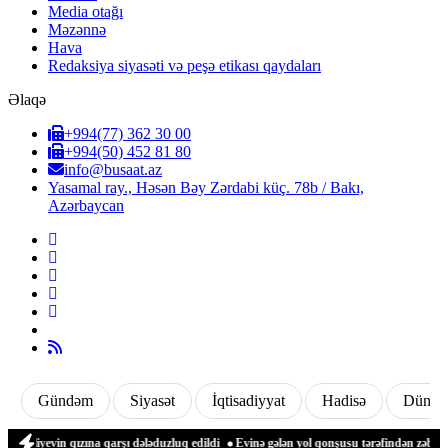
Media otağı
Məzənnə
Hava
Redaksiya siyasəti və peşə etikası qaydaları
Əlaqə
+994(77) 362 30 00
+994(50) 452 81 80
info@busaat.az
Yasamal ray., Həsən Bəy Zərdabi küç. 78b / Bakı,
Azərbaycan
Gündəm
Siyasət
İqtisadiyyat
Hadisə
Dünya
liyevin qızına qarşı dələduzluq edildi
Evinə gələn yol qonşusu tərəfindən zəbt edi