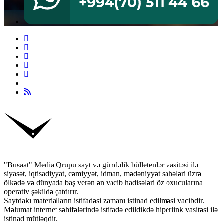
"Busaat" Media Qrupu sayt və gündəlik bülletenlər vasitəsi ilə
siyasət, iqtisadiyyat, cəmiyyət, idman, mədəniyyət sahələri üzrə
ölkədə və dünyada baş verən ən vacib hadisələri öz oxucularına
operativ şəkildə çatdırır.
Saytdakı materialların istifadəsi zamanı istinad edilməsi vacibdir.
Məlumat internet səhifələrində istifadə edildikdə hiperlink vasitəsi ilə
istinad mütləqdir.