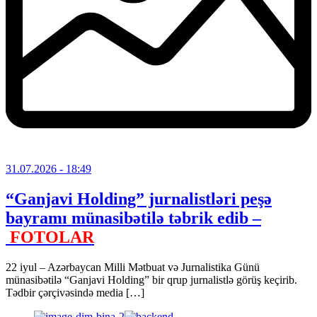
31.07.2026
- 18:49
“Ganjavi Holding” jurnalistləri peşə
bayramı münasibətilə təbrik edib –
FOTOLAR
22 iyul – Azərbaycan Milli Mətbuat və Jurnalistika Günü
münasibətilə “Ganjavi Holding” bir qrup jurnalistlə görüş keçirib.
Tədbir çərçivəsində media […]