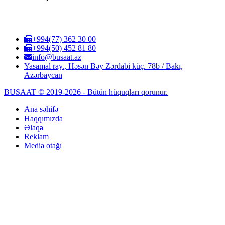
+994(77) 362 30 00
+994(50) 452 81 80
info@busaat.az
Yasamal ray., Həsən Bəy Zərdabi küç. 78b / Bakı,
Azərbaycan
BUSAAT © 2019-2026 - Bütün hüquqları qorunur.
Ana səhifə
Haqqımızda
Əlaqə
Reklam
Media otağı