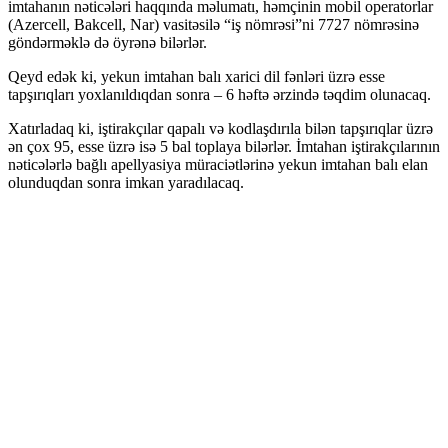
imtahanın nəticələri haqqında məlumatı, həmçinin mobil operatorlar
(Azercell, Bakcell, Nar) vasitəsilə “iş nömrəsi”ni 7727 nömrəsinə
göndərməklə də öyrənə bilərlər.
Qeyd edək ki, yekun imtahan balı xarici dil fənləri üzrə esse
tapşırıqları yoxlanıldıqdan sonra – 6 həftə ərzində təqdim olunacaq.
Xatırladaq ki, iştirakçılar qapalı və kodlaşdırıla bilən tapşırıqlar üzrə
ən çox 95, esse üzrə isə 5 bal toplaya bilərlər. İmtahan iştirakçılarının
nəticələrlə bağlı apellyasiya müraciətlərinə yekun imtahan balı elan
olunduqdan sonra imkan yaradılacaq.