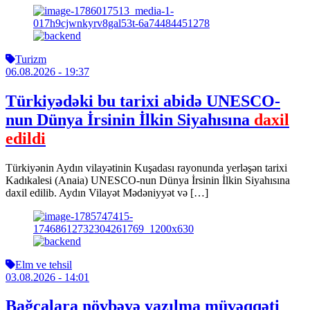
Turizm
06.08.2026
- 19:37
Türkiyədəki bu tarixi abidə UNESCO-
nun Dünya İrsinin İlkin Siyahısına
daxil
edildi
Türkiyənin Aydın vilayətinin Kuşadası rayonunda yerləşən tarixi
Kadıkalesi (Anaia) UNESCO-nun Dünya İrsinin İlkin Siyahısına
daxil edilib. Aydın Vilayət Mədəniyyət və […]
Elm ve tehsil
03.08.2026
- 14:01
Bağçalara növbəyə yazılma müvəqqəti