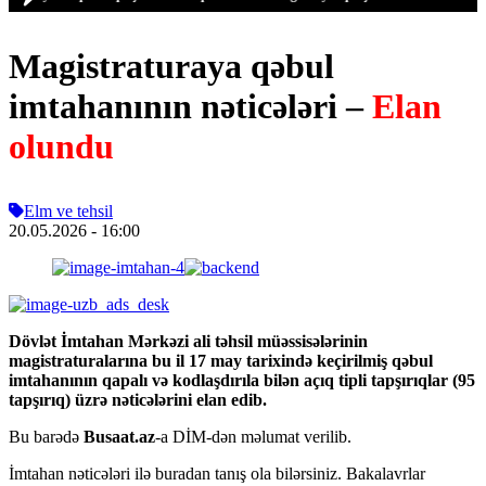
Magistraturaya qəbul
imtahanının nəticələri –
Elan
olundu
Elm ve tehsil
20.05.2026
- 16:00
Dövlət İmtahan Mərkəzi ali təhsil müəssisələrinin
magistraturalarına bu il 17 may tarixində keçirilmiş qəbul
imtahanının qapalı və kodlaşdırıla bilən açıq tipli tapşırıqlar (95
tapşırıq) üzrə nəticələrini elan edib.
Bu barədə
Busaat.az
-a DİM-dən məlumat verilib.
İmtahan nəticələri ilə buradan tanış ola bilərsiniz. Bakalavrlar