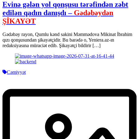
Evinə gələn yol qonşusu tərəfindən zəbt
edilən qadın danışdı –
Gədəbəydən
ŞİKAYƏT
Gədəbəy rayon, Qumlu kənd sakini Məmmədova Mikinat İbrahim
qızı qonşusundan şikayətçidir. Bu barədə o, Yeniera.az-ın
redaksiyasına müraciət edib. Şikayətçi bildirir […]
Cəmiyyət