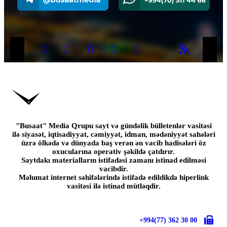
"Busaat" Media Qrupu sayt və gündəlik bülletenlər vasitəsi
ilə siyasət, iqtisadiyyat, cəmiyyət, idman, mədəniyyət sahələri
üzrə ölkədə və dünyada baş verən ən vacib hadisələri öz
oxucularına operativ şəkildə çatdırır.
Saytdakı materialların istifadəsi zamanı istinad edilməsi
vacibdir.
Məlumat internet səhifələrində istifadə edildikdə hiperlink
vasitəsi ilə istinad mütləqdir.
+994(77) 362 30 00