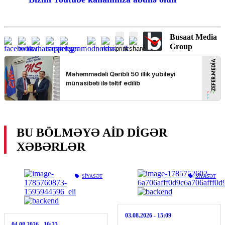
Busaat Media
Group
BU BÖLMƏYƏ AID DIGƏR
XƏBƏRLƏR
SIYASƏT
SIYASƏT
03.08.2026
- 15:09
04.08.2026
- 10:33