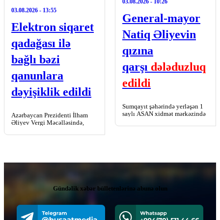
03.08.2026
- 10:26
03.08.2026
- 13:55
General-mayor
Elektron siqaret
Natiq Əliyevin
qadağası ilə
qızına
bağlı bəzi
qarşı
dələduzluq
qanunlara
edildi
dəyişiklik edildi
Sumqayıt şəhərində yerləşən 1
saylı ASAN xidmət mərkəzində
Azərbaycan Prezidenti İlham
vətəndaşa qarşı dələduzluq
Əliyev Vergi Məcəlləsində,
edildiyi bildirilir. Bbsaat.az
“Mülki dövriyyədə olmasına
xəbər verir ki, bu barədə
yol verilməyən (mülki
Medialive.az-a […]
dövriyyədən çıxarılmış)
əşyaların siyahısı haqqında” və
“Qida təhlükəsizliyi […]
Gündəlik xəbər bülletenlərinə abunə olun