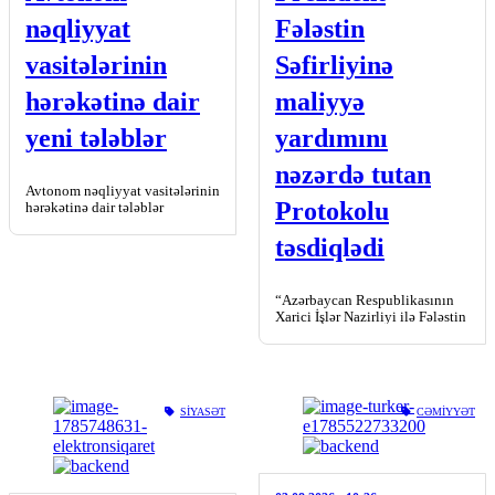
nəqliyyat
Fələstin
vasitələrinin
Səfirliyinə
hərəkətinə dair
maliyyə
yeni tələblər
yardımını
nəzərdə tutan
Avtonom nəqliyyat vasitələrinin
Protokolu
hərəkətinə dair tələblər
qoyulub. Busaat.az xəbər verir
ki, bu, Prezident İlham Əliyevin
təsdiqlədi
tətbiqi barədə Fərman
imzaladığı “Yol […]
“Azərbaycan Respublikasının
Xarici İşlər Nazirliyi ilə Fələstin
Dövlətinin Xarici İşlər Nazirliyi
arasında Fələstin Dövlətinin
Azərbaycan Respublikasındakı
Səfirliyinə maliyyə yardımının
göstərilməsi […]
SIYASƏT
CƏMIYYƏT