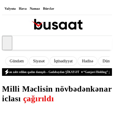
Valyuta
Hava
Namaz
Bürclər
Gündəm
Siyasət
İqtisadiyyat
Hadisə
Dünya
əfindən zəbt edilən qadın danışdı – Gədəbəydən ŞİKAYƏT
“Ganjavi Holding” jurnali
Milli Məclisin növbədənkənar
iclası
çağırıldı