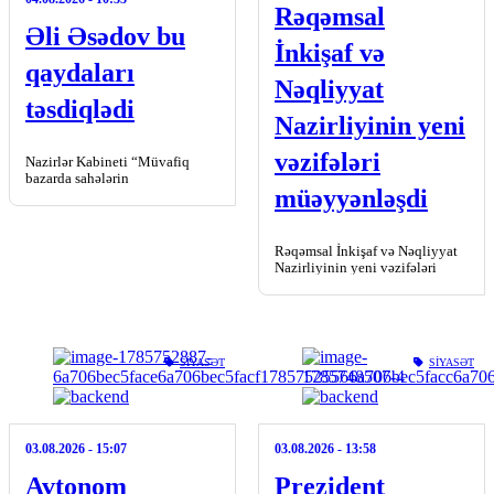
Rəqəmsal
Əli Əsədov bu
İnkişaf və
qaydaları
Nəqliyyat
təsdiqlədi
Nazirliyinin yeni
vəzifələri
Nazirlər Kabineti “Müvafiq
bazarda sahələrin
müəyyənləşdi
təmərküzləşmə səviyyəsinin
müəyyən edilməsi Qaydası”nı
və “Rəqabət orqanı tərəfindən
təmərküzləşmələrin
Rəqəmsal İnkişaf və Nəqliyyat
qiymətləndirilməsi Qaydası”nı
Nazirliyinin yeni vəzifələri
təsdiq edib. Busaat.az […]
müəyyənləşib. Busaat.az xəbər
verir ki, Prezident İlham Əliyev
bununla bağlı Fərman
imzalayıb. Fərmana […]
SIYASƏT
SIYASƏT
03.08.2026
- 15:07
03.08.2026
- 13:58
Avtonom
Prezident