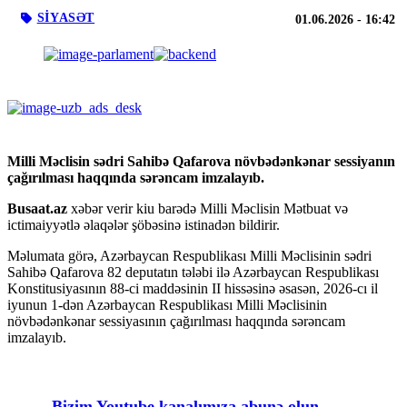
SIYASƏT
01.06.2026
- 16:42
Milli Məclisin sədri Sahibə Qafarova növbədənkənar sessiyanın
çağırılması haqqında sərəncam imzalayıb.
Busaat.az
xəbər verir kiu barədə Milli Məclisin Mətbuat və
ictimaiyyətlə əlaqələr şöbəsinə istinadən bildirir.
Məlumata görə, Azərbaycan Respublikası Milli Məclisinin sədri
Sahibə Qafarova 82 deputatın tələbi ilə Azərbaycan Respublikası
Konstitusiyasının 88-ci maddəsinin II hissəsinə əsasən, 2026-cı il
iyunun 1-dən Azərbaycan Respublikası Milli Məclisinin
növbədənkənar sessiyasının çağırılması haqqında sərəncam
imzalayıb.
Bizim Youtube kanalımıza abunə olun