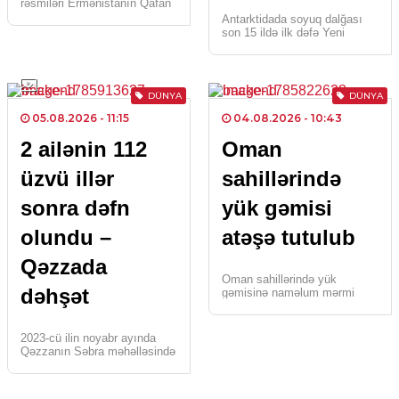
rəsmiləri Ermənistanın Qafan
şəhərində Rusiyanın Baş
Antarktidada soyuq dalğası
Konsulluğunun, eləcə də
son 15 ildə ilk dəfə Yeni
Ermənistanın Vladiqafqaz
Zelandiyanın Cənub Adasını
şəhərində konsulluq
bürüyərək qar yağdırıb, kəskin
bölməsinin açılması
soyuqlar və nəqliyyatda
imkanlarını müzakirə […]
fasilələr […]
DÜNYA
DÜNYA
05.08.2026
- 11:15
04.08.2026
- 10:43
2 ailənin 112
Oman
üzvü illər
sahillərində
sonra dəfn
yük gəmisi
olundu –
atəşə tutulub
Qəzzada
Oman sahillərində yük
dəhşət
gəmisinə naməlum mərmi
hücumu edilib. Busaat.az
xəbər verir ki, bu
barədə Böyük Britaniya Dəniz
2023-cü ilin noyabr ayında
Ticarət Ofisi (UKMTO)
Qəzzanın Səbra məhəlləsində
məlumat yayıb. […]
İsrailin bombardmanı
nəticəsində həlak olan Əbu
Şəriə və Əl-Həsəyinə