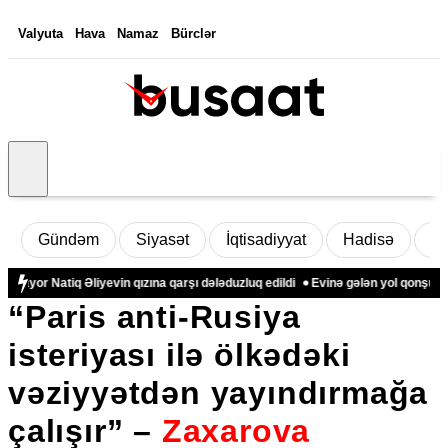
Valyuta
Hava
Namaz
Bürclər
Gündəm
Siyasət
İqtisadiyyat
Hadisə
D
yor Natiq Əliyevin qızına qarşı dələduzluq edildi
Evinə gələn yol qonşusu tə
“Paris anti-Rusiya
isteriyası ilə ölkədəki
vəziyyətdən yayındırmağa
çalışır” –
Zaxarova