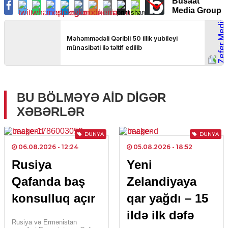
Busaat
Media Group
BU BÖLMƏYƏ AID DIGƏR
XƏBƏRLƏR
DÜNYA
DÜNYA
06.08.2026
- 12:24
05.08.2026
- 18:52
Rusiya
Yeni
Qafanda baş
Zelandiyaya
konsulluq açır
qar yağdı – 15
ildə ilk dəfə
Rusiya və Ermənistan