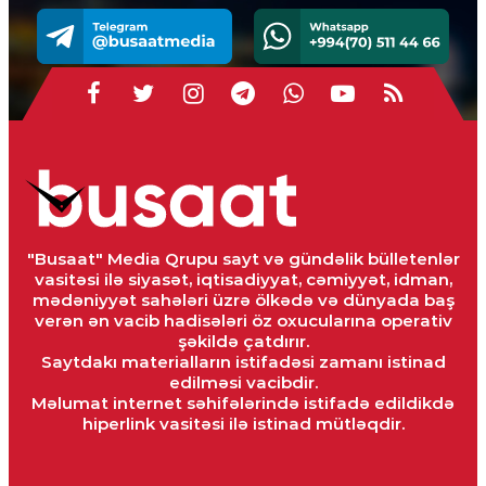
"Busaat" Media Qrupu sayt və gündəlik bülletenlər
vasitəsi ilə siyasət, iqtisadiyyat, cəmiyyət, idman,
mədəniyyət sahələri üzrə ölkədə və dünyada baş
verən ən vacib hadisələri öz oxucularına operativ
şəkildə çatdırır.
Saytdakı materialların istifadəsi zamanı istinad
edilməsi vacibdir.
Məlumat internet səhifələrində istifadə edildikdə
hiperlink vasitəsi ilə istinad mütləqdir.