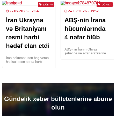
ailələrinin 112
DÜNYA
DÜNYA
üzvünün meyiti 136 saatlıq
[…]
27.07.2026
- 12:54
24.07.2026
- 09:52
İran Ukrayna
ABŞ-nin İrana
və Britaniyanı
hücumlarında
rəsmi hərbi
4 nəfər ölüb
hədəf elan etdi
ABŞ-nin İranın Əhvaz
şəhərinə və ətraf ərazilərinə
raket hücumu nəticəsində
İran hökuməti son baş verən
dörd nəfər həlak olub.
hadisələrdən sonra hərbi
Busaat.az xəbər verir ki, bu
hədəflərinin sayını artırıb.
barədə “Tasnim” […]
Faktum.az xəbər verir ki, ötən
gün Xəzər dənizində İrana
məxsus […]
Gündəlik xəbər bülletenlərinə abunə
olun