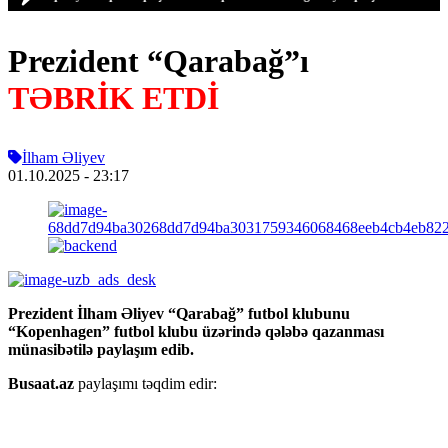
Prezident “Qarabağ”ı
TƏBRİK ETDİ
İlham Əliyev
01.10.2025
- 23:17
Prezident İlham Əliyev “Qarabağ” futbol klubunu
“Kopenhagen” futbol klubu üzərində qələbə qazanması
münasibətilə paylaşım edib.
Busaat.az
paylaşımı təqdim edir: