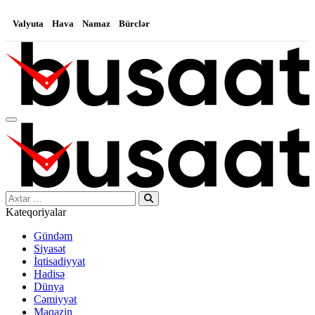
Valyuta
Hava
Namaz
Bürclər
Search…
Kateqoriyalar
Gündəm
Siyasət
İqtisadiyyat
Hadisə
Dünya
Cəmiyyət
Maqazin