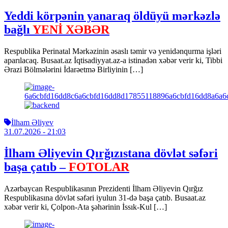
Yeddi körpənin yanaraq öldüyü mərkəzlə
bağlı
YENİ XƏBƏR
Respublika Perinatal Mərkəzinin əsaslı təmir və yenidənqurma işləri
aparılacaq. Busaat.az İqtisadiyyat.az-a istinadən xəbər verir ki, Tibbi
Ərazi Bölmələrini İdarəetmə Birliyinin […]
İlham Əliyev
31.07.2026
- 21:03
İlham Əliyevin Qırğızıstana dövlət səfəri
başa çatıb –
FOTOLAR
Azərbaycan Respublikasının Prezidenti İlham Əliyevin Qırğız
Respublikasına dövlət səfəri iyulun 31-də başa çatıb. Busaat.az
xəbər verir ki, Çolpon-Ata şəhərinin İssık-Kul […]