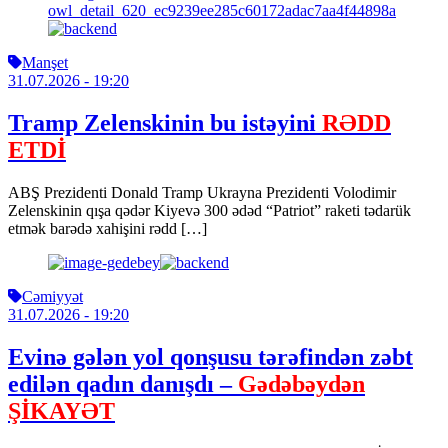
Manşet
31.07.2026
- 19:20
Tramp Zelenskinin bu istəyini
RƏDD
ETDİ
ABŞ Prezidenti Donald Tramp Ukrayna Prezidenti Volodimir
Zelenskinin qışa qədər Kiyevə 300 ədəd “Patriot” raketi tədarük
etmək barədə xahişini rədd […]
Cəmiyyət
31.07.2026
- 19:20
Evinə gələn yol qonşusu tərəfindən zəbt
edilən qadın danışdı –
Gədəbəydən
ŞİKAYƏT