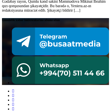
Gədəbəy rayon, Qumlu kənd sakini Məmmədova Mikinat İbrahim
qızı qonşusundan şikayətçidir. Bu barədə o, Yeniera.az-ın
redaksiyasına müraciət edib. Şikayətçi bildirir […]
Gündəlik xəbər bülletenlərinə abunə olun