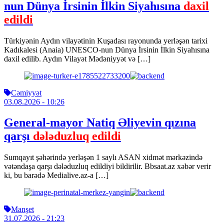
nun Dünya İrsinin İlkin Siyahısına
daxil
edildi
Türkiyənin Aydın vilayətinin Kuşadası rayonunda yerləşən tarixi
Kadıkalesi (Anaia) UNESCO-nun Dünya İrsinin İlkin Siyahısına
daxil edilib. Aydın Vilayət Mədəniyyət və […]
Cəmiyyət
03.08.2026
- 10:26
General-mayor Natiq Əliyevin qızına
qarşı
dələduzluq edildi
Sumqayıt şəhərində yerləşən 1 saylı ASAN xidmət mərkəzində
vətəndaşa qarşı dələduzluq edildiyi bildirilir. Bbsaat.az xəbər verir
ki, bu barədə Medialive.az-a […]
Manşet
31.07.2026
- 21:23