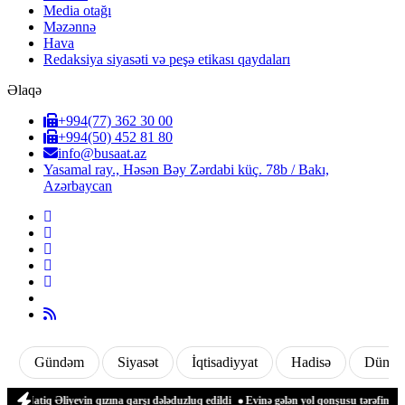
Media otağı
Məzənnə
Hava
Redaksiya siyasəti və peşə etikası qaydaları
Əlaqə
+994(77) 362 30 00
+994(50) 452 81 80
info@busaat.az
Yasamal ray., Həsən Bəy Zərdabi küç. 78b / Bakı,
Azərbaycan
Gündəm
Siyasət
İqtisadiyyat
Hadisə
Dünya
tiq Əliyevin qızına qarşı dələduzluq edildi
Evinə gələn yol qonşusu tərəfindən zəb