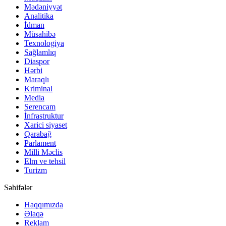
Mədəniyyət
Analitika
İdman
Müsahibə
Texnologiya
Sağlamlıq
Diaspor
Hərbi
Maraqlı
Kriminal
Media
Serencam
İnfrastruktur
Xarici siyaset
Qarabağ
Parlament
Milli Məclis
Elm ve tehsil
Turizm
Səhifələr
Haqqımızda
Əlaqə
Reklam