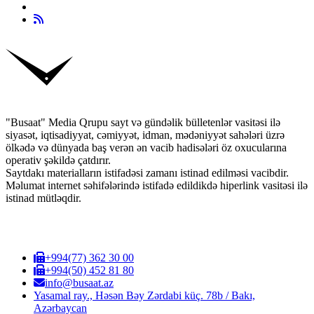
"Busaat" Media Qrupu sayt və gündəlik bülletenlər vasitəsi ilə
siyasət, iqtisadiyyat, cəmiyyət, idman, mədəniyyət sahələri üzrə
ölkədə və dünyada baş verən ən vacib hadisələri öz oxucularına
operativ şəkildə çatdırır.
Saytdakı materialların istifadəsi zamanı istinad edilməsi vacibdir.
Məlumat internet səhifələrində istifadə edildikdə hiperlink vasitəsi ilə
istinad mütləqdir.
+994(77) 362 30 00
+994(50) 452 81 80
info@busaat.az
Yasamal ray., Həsən Bəy Zərdabi küç. 78b / Bakı,
Azərbaycan