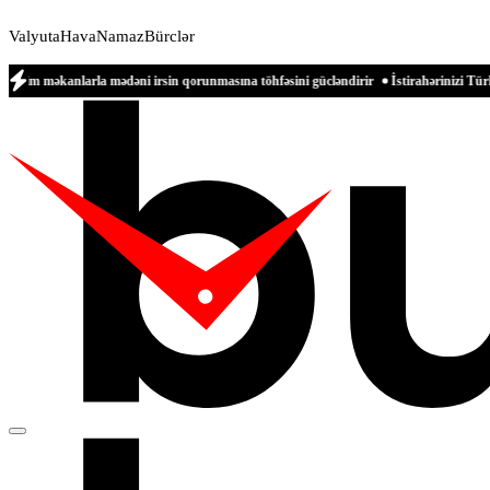
Valyuta
Hava
Namaz
Bürclər
sin qorunmasına töhfəsini gücləndirir
İstirahərinizi Türkiyənin dəniz sahillərində o