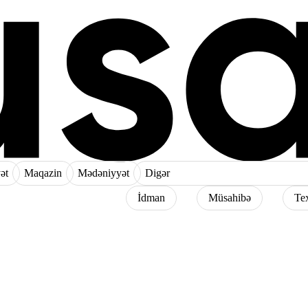
ət
Maqazin
Mədəniyyət
Digər
İdman
Müsahibə
Te