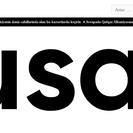
Search…
lan bu kurortlarda keçirin
Avropada Qafqaz Albaniyasının tarixinə həsr olunmuş yeni