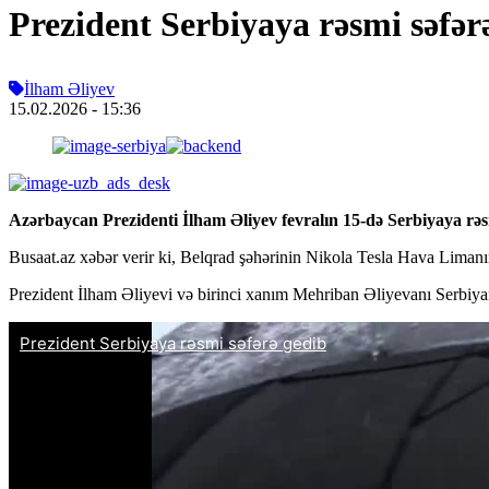
Prezident Serbiyaya rəsmi səfər
İlham Əliyev
15.02.2026
- 15:36
Azərbaycan Prezidenti İlham Əliyev fevralın 15-də Serbiyaya rəs
Busaat.az xəbər verir ki, Belqrad şəhərinin Nikola Tesla Hava Limanın
Prezident İlham Əliyevi və birinci xanım Mehriban Əliyevanı Serbiyan