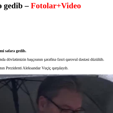
ə gedib –
Fotolar+Video
mi səfərə gedib.
da dövlətimizin başçısının şərəfinə fəxri qarovul dəstəsi düzülüb.
ın Prezidenti Aleksandar Vuçiç qarşılayıb.