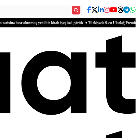
 bir kitab işıq üzü görüb
Türkiyədə 9-cu Uludağ Premium Ultra Trail yarışı başla