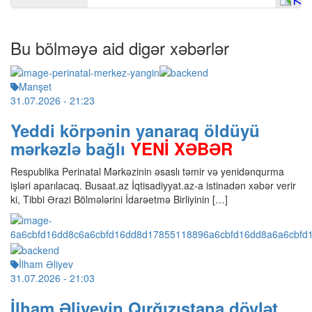
Bu bölməyə aid digər xəbərlər
Manşet
31.07.2026
- 21:23
Yeddi körpənin yanaraq öldüyü
mərkəzlə bağlı
YENİ XƏBƏR
Respublika Perinatal Mərkəzinin əsaslı təmir və yenidənqurma
işləri aparılacaq. Busaat.az İqtisadiyyat.az-a istinadən xəbər verir
ki, Tibbi Ərazi Bölmələrini İdarəetmə Birliyinin […]
İlham Əliyev
31.07.2026
- 21:03
İlham Əliyevin Qırğızıstana dövlət