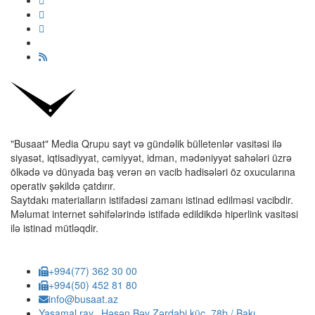
"Busaat" Media Qrupu sayt və gündəlik bülletenlər vasitəsi ilə
siyasət, iqtisadiyyat, cəmiyyət, idman, mədəniyyət sahələri üzrə
ölkədə və dünyada baş verən ən vacib hadisələri öz oxucularına
operativ şəkildə çatdırır.
Saytdakı materialların istifadəsi zamanı istinad edilməsi vacibdir.
Məlumat internet səhifələrində istifadə edildikdə hiperlink vasitəsi
ilə istinad mütləqdir.
+994(77) 362 30 00
+994(50) 452 81 80
info@busaat.az
Yasamal ray., Həsən Bəy Zərdabi küç. 78b / Bakı,