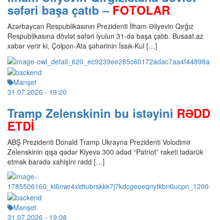
səfəri başa çatıb –
FOTOLAR
Azərbaycan Respublikasının Prezidenti İlham Əliyevin Qırğız
Respublikasına dövlət səfəri iyulun 31-də başa çatıb. Busaat.az
xəbər verir ki, Çolpon-Ata şəhərinin İssık-Kul […]
Manşet
31.07.2026
- 19:20
Tramp Zelenskinin bu istəyini
RƏDD
ETDİ
ABŞ Prezidenti Donald Tramp Ukrayna Prezidenti Volodimir
Zelenskinin qışa qədər Kiyevə 300 ədəd “Patriot” raketi tədarük
etmək barədə xahişini rədd […]
Manşet
31.07.2026
- 19:08