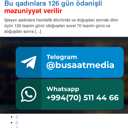
Bu qadınlara 126 gün ödənişli
məzuniyyət verilir
İşləyən qadınlara hamiləlik dövründə və doğuşdan sonrakı dövr
üçün 126 təqvim günü (doğuşdan əvvəl 70 təqvim günü və
doğuşdan sonra […]
Gündəlik xəbər bülletenlərinə abunə olun