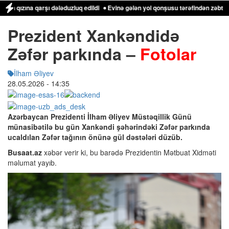
 dələduzluq edildi
Evinə gələn yol qonşusu tərəfindən zəbt edilən qadın dan
Prezident Xankəndidə
Zəfər parkında –
Fotolar
İlham Əliyev
28.05.2026
- 14:35
Azərbaycan Prezidenti İlham Əliyev Müstəqillik Günü
münasibətilə bu gün Xankəndi şəhərindəki Zəfər parkında
ucaldılan Zəfər tağının önünə gül dəstələri düzüb.
Busaat.az
xəbər verir ki, bu barədə Prezidentin Mətbuat Xidməti
məlumat yayıb.