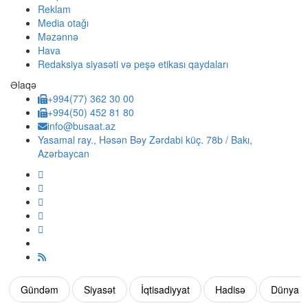
Reklam
Media otağı
Məzənnə
Hava
Redaksiya siyasəti və peşə etikası qaydaları
Əlaqə
+994(77) 362 30 00
+994(50) 452 81 80
info@busaat.az
Yasamal ray., Həsən Bəy Zərdabi küç. 78b / Bakı,
Azərbaycan
Gündəm
Siyasət
İqtisadiyyat
Hadisə
Dünya