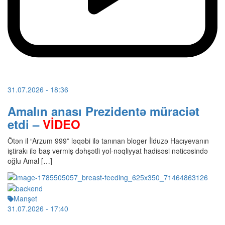
31.07.2026
- 18:36
Amalın anası Prezidentə müraciət
etdi –
VİDEO
Ötən il “Arzum 999” ləqəbi ilə tanınan bloger İlduzə Hacıyevanın
iştirakı ilə baş vermiş dəhşətli yol-nəqliyyat hadisəsi nəticəsində
oğlu Amal […]
Manşet
31.07.2026
- 17:40