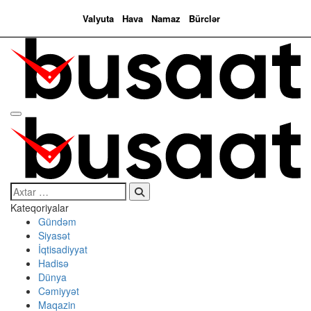
Valyuta
Hava
Namaz
Bürclər
Search…
Kateqoriyalar
Gündəm
Siyasət
İqtisadiyyat
Hadisə
Dünya
Cəmiyyət
Maqazin