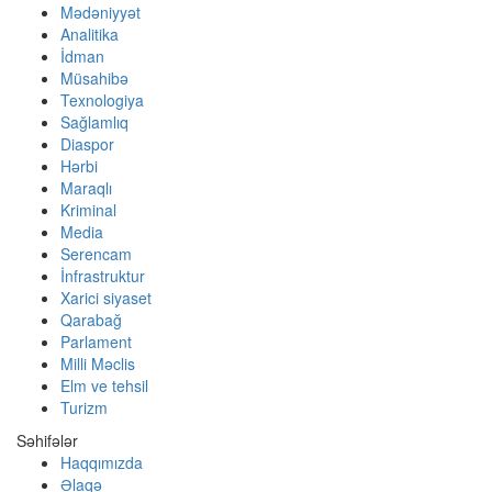
Mədəniyyət
Analitika
İdman
Müsahibə
Texnologiya
Sağlamlıq
Diaspor
Hərbi
Maraqlı
Kriminal
Media
Serencam
İnfrastruktur
Xarici siyaset
Qarabağ
Parlament
Milli Məclis
Elm ve tehsil
Turizm
Səhifələr
Haqqımızda
Əlaqə