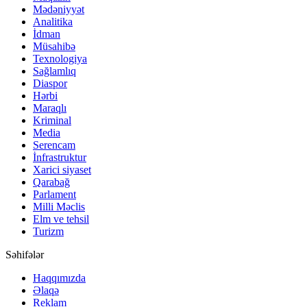
Mədəniyyət
Analitika
İdman
Müsahibə
Texnologiya
Sağlamlıq
Diaspor
Hərbi
Maraqlı
Kriminal
Media
Serencam
İnfrastruktur
Xarici siyaset
Qarabağ
Parlament
Milli Məclis
Elm ve tehsil
Turizm
Səhifələr
Haqqımızda
Əlaqə
Reklam