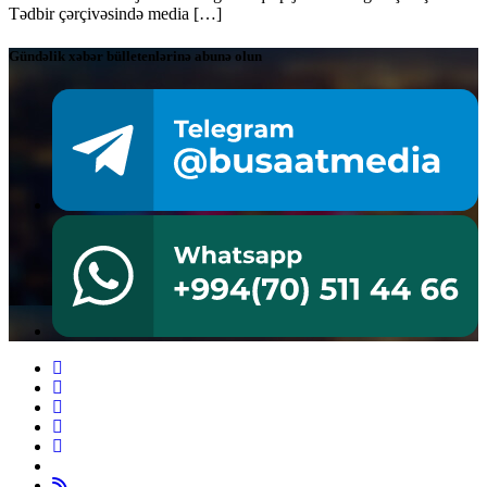
Tədbir çərçivəsində media […]
Gündəlik xəbər bülletenlərinə abunə olun