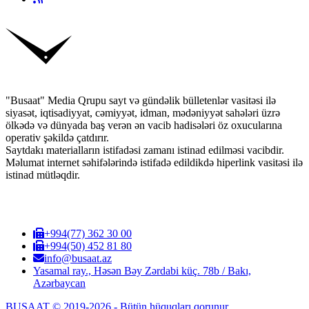
"Busaat" Media Qrupu sayt və gündəlik bülletenlər vasitəsi ilə
siyasət, iqtisadiyyat, cəmiyyət, idman, mədəniyyət sahələri üzrə
ölkədə və dünyada baş verən ən vacib hadisələri öz oxucularına
operativ şəkildə çatdırır.
Saytdakı materialların istifadəsi zamanı istinad edilməsi vacibdir.
Məlumat internet səhifələrində istifadə edildikdə hiperlink vasitəsi ilə
istinad mütləqdir.
+994(77) 362 30 00
+994(50) 452 81 80
info@busaat.az
Yasamal ray., Həsən Bəy Zərdabi küç. 78b / Bakı,
Azərbaycan
BUSAAT © 2019-2026 - Bütün hüquqları qorunur.