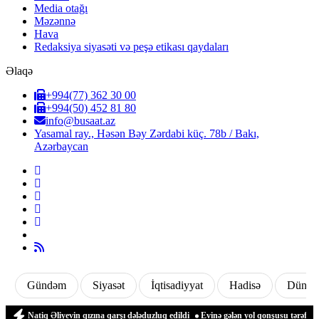
Media otağı
Məzənnə
Hava
Redaksiya siyasəti və peşə etikası qaydaları
Əlaqə
+994(77) 362 30 00
+994(50) 452 81 80
info@busaat.az
Yasamal ray., Həsən Bəy Zərdabi küç. 78b / Bakı,
Azərbaycan
Gündəm
Siyasət
İqtisadiyyat
Hadisə
Dünya
Natiq Əliyevin qızına qarşı dələduzluq edildi
Evinə gələn yol qonşusu tərəfindən zə