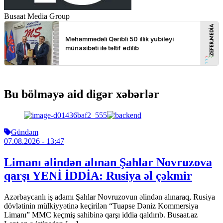
Busaat Media Group
Bu bölməyə aid digər xəbərlər
Gündəm
07.08.2026
- 13:47
Limanı əlindən alınan Şahlar Novruzova
qarşı YENİ İDDİA: Rusiya əl çəkmir
Azərbaycanlı iş adamı Şahlar Novruzovun əlindən alınaraq, Rusiya
dövlətinin mülkiyyətinə keçirilən “Tuapse Dəniz Kommersiya
Limanı” MMC keçmiş sahibinə qarşı iddia qaldırıb. Busaat.az