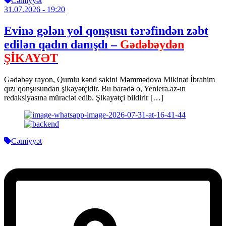
Cəmiyyət
31.07.2026
- 19:20
Evinə gələn yol qonşusu tərəfindən zəbt
edilən qadın danışdı –
Gədəbəydən
ŞİKAYƏT
Gədəbəy rayon, Qumlu kənd sakini Məmmədova Mikinat İbrahim
qızı qonşusundan şikayətçidir. Bu barədə o, Yeniera.az-ın
redaksiyasına müraciət edib. Şikayətçi bildirir […]
Cəmiyyət