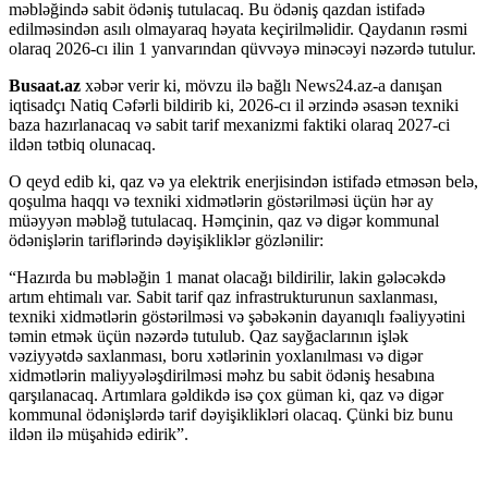
məbləğində sabit ödəniş tutulacaq. Bu ödəniş qazdan istifadə
edilməsindən asılı olmayaraq həyata keçirilməlidir. Qaydanın rəsmi
olaraq 2026-cı ilin 1 yanvarından qüvvəyə minəcəyi nəzərdə tutulur.
Busaat.az
xəbər verir ki, mövzu ilə bağlı News24.az-a danışan
iqtisadçı Natiq Cəfərli bildirib ki, 2026-cı il ərzində əsasən texniki
baza hazırlanacaq və sabit tarif mexanizmi faktiki olaraq 2027-ci
ildən tətbiq olunacaq.
O qeyd edib ki, qaz və ya elektrik enerjisindən istifadə etməsən belə,
qoşulma haqqı və texniki xidmətlərin göstərilməsi üçün hər ay
müəyyən məbləğ tutulacaq. Həmçinin, qaz və digər kommunal
ödənişlərin tariflərində dəyişikliklər gözlənilir:
“Hazırda bu məbləğin 1 manat olacağı bildirilir, lakin gələcəkdə
artım ehtimalı var. Sabit tarif qaz infrastrukturunun saxlanması,
texniki xidmətlərin göstərilməsi və şəbəkənin dayanıqlı fəaliyyətini
təmin etmək üçün nəzərdə tutulub. Qaz sayğaclarının işlək
vəziyyətdə saxlanması, boru xətlərinin yoxlanılması və digər
xidmətlərin maliyyələşdirilməsi məhz bu sabit ödəniş hesabına
qarşılanacaq. Artımlara gəldikdə isə çox güman ki, qaz və digər
kommunal ödənişlərdə tarif dəyişiklikləri olacaq. Çünki biz bunu
ildən ilə müşahidə edirik”.