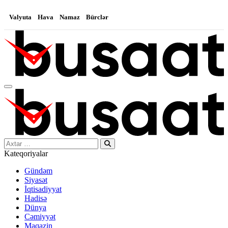
Valyuta
Hava
Namaz
Bürclər
Search…
Kateqoriyalar
Gündəm
Siyasət
İqtisadiyyat
Hadisə
Dünya
Cəmiyyət
Maqazin