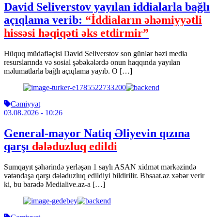
David Seliverstov yayılan iddialarla bağlı
açıqlama verib:
“İddiaların əhəmiyyətli
hissəsi həqiqəti əks etdirmir”
Hüquq müdafiəçisi David Seliverstov son günlər bəzi media
resurslarında və sosial şəbəkələrdə onun haqqında yayılan
məlumatlarla bağlı açıqlama yayıb. O […]
Cəmiyyət
03.08.2026
- 10:26
General-mayor Natiq Əliyevin qızına
qarşı
dələduzluq edildi
Sumqayıt şəhərində yerləşən 1 saylı ASAN xidmət mərkəzində
vətəndaşa qarşı dələduzluq edildiyi bildirilir. Bbsaat.az xəbər verir
ki, bu barədə Medialive.az-a […]