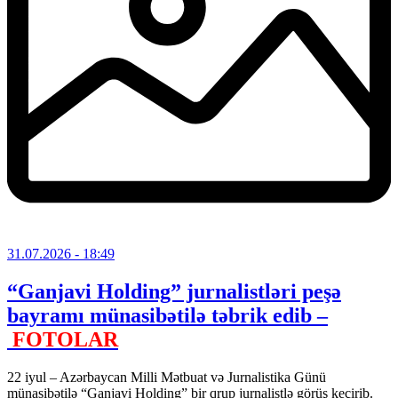
31.07.2026
- 18:49
“Ganjavi Holding” jurnalistləri peşə
bayramı münasibətilə təbrik edib –
FOTOLAR
22 iyul – Azərbaycan Milli Mətbuat və Jurnalistika Günü
münasibətilə “Ganjavi Holding” bir qrup jurnalistlə görüş keçirib.