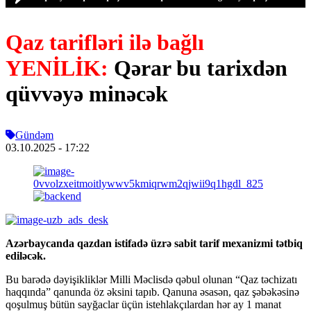
Qaz tarifləri ilə bağlı
YENİLİK:
Qərar bu tarixdən
qüvvəyə minəcək
Gündəm
03.10.2025
- 17:22
Azərbaycanda qazdan istifadə üzrə sabit tarif mexanizmi tətbiq
ediləcək.
Bu barədə dəyişikliklər Milli Məclisdə qəbul olunan “Qaz təchizatı
haqqında” qanunda öz əksini tapıb. Qanuna əsasən, qaz şəbəkəsinə
qoşulmuş bütün sayğaclar üçün istehlakçılardan hər ay 1 manat