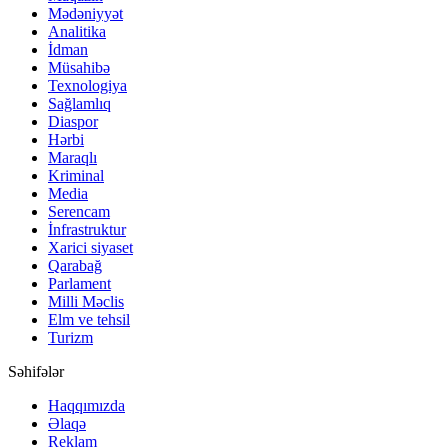
Mədəniyyət
Analitika
İdman
Müsahibə
Texnologiya
Sağlamlıq
Diaspor
Hərbi
Maraqlı
Kriminal
Media
Serencam
İnfrastruktur
Xarici siyaset
Qarabağ
Parlament
Milli Məclis
Elm ve tehsil
Turizm
Səhifələr
Haqqımızda
Əlaqə
Reklam