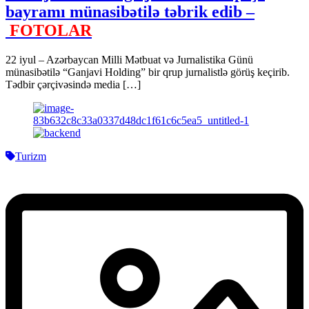
bayramı münasibətilə təbrik edib –
FOTOLAR
22 iyul – Azərbaycan Milli Mətbuat və Jurnalistika Günü
münasibətilə “Ganjavi Holding” bir qrup jurnalistlə görüş keçirib.
Tədbir çərçivəsində media […]
Turizm