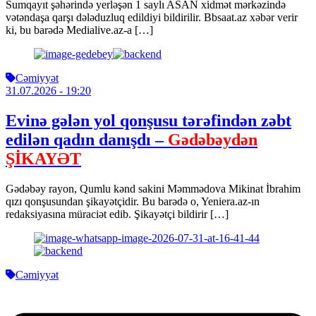
Sumqayıt şəhərində yerləşən 1 saylı ASAN xidmət mərkəzində
vətəndaşa qarşı dələduzluq edildiyi bildirilir. Bbsaat.az xəbər verir
ki, bu barədə Medialive.az-a […]
Cəmiyyət
31.07.2026
- 19:20
Evinə gələn yol qonşusu tərəfindən zəbt
edilən qadın danışdı –
Gədəbəydən
ŞİKAYƏT
Gədəbəy rayon, Qumlu kənd sakini Məmmədova Mikinat İbrahim
qızı qonşusundan şikayətçidir. Bu barədə o, Yeniera.az-ın
redaksiyasına müraciət edib. Şikayətçi bildirir […]
Cəmiyyət