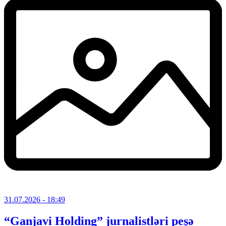
31.07.2026
- 18:49
“Ganjavi Holding” jurnalistləri peşə