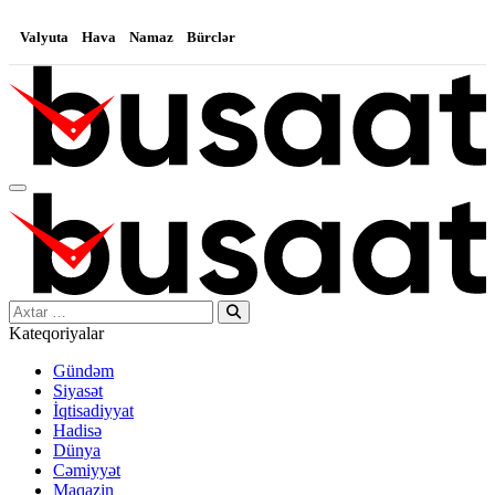
Valyuta
Hava
Namaz
Bürclər
Search…
Kateqoriyalar
Gündəm
Siyasət
İqtisadiyyat
Hadisə
Dünya
Cəmiyyət
Maqazin