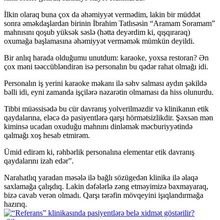
İlkin olaraq buna çox da əhəmiyyət vermədim, lakin bir müddət
sonra əməkdaşlardan birinin İbrahim Tatlısəsin “Aramam Soramam”
mahnısını qoşub yüksək səslə (hətta deyərdim ki, qışqıraraq)
oxumağa başlamasına əhəmiyyət verməmək mümkün deyildi.
Bir anlıq harada olduğumu unutdum: karaoke, yoxsa restoran? Ən
çox məni təəccübləndirən isə personalın bu qədər rahat olmağı idi.
Personalın iş yerini karaoke məkanı ilə səhv salması aydın şəkildə
bəlli idi, eyni zamanda işçilərə nəzarətin olmaması da hiss olunurdu.
Tibbi müəssisədə bu cür davranış yolverilməzdir və klinikanın etik
qaydalarına, eləcə də pasiyentlərə qarşı hörmətsizlikdir. Şəxsən mən
kiminsə ucadan oxuduğu mahnını dinləmək məcburiyyətində
qalmağı xoş hesab etmirəm.
Ümid edirəm ki, rəhbərlik personalına elementar etik davranış
qaydalarını izah edər”.
Narahatlıq yaradan məsələ ilə bağlı sözügedən klinika ilə əlaqə
saxlamağa çalışdıq. Lakin dəfələrlə zəng etməyimizə baxmayaraq,
bizə cavab verən olmadı. Qarşı tərəfin mövqeyini işıqlandırmağa
hazırıq.