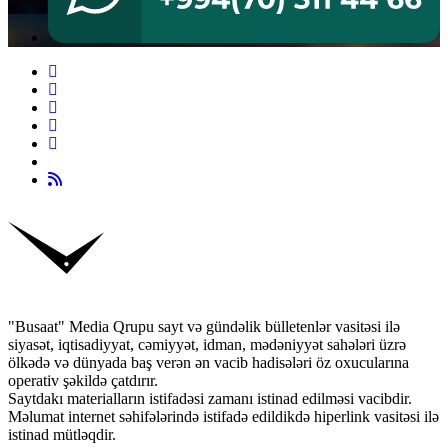
"Busaat" Media Qrupu sayt və gündəlik bülletenlər vasitəsi ilə
siyasət, iqtisadiyyat, cəmiyyət, idman, mədəniyyət sahələri üzrə
ölkədə və dünyada baş verən ən vacib hadisələri öz oxucularına
operativ şəkildə çatdırır.
Saytdakı materialların istifadəsi zamanı istinad edilməsi vacibdir.
Məlumat internet səhifələrində istifadə edildikdə hiperlink vasitəsi ilə
istinad mütləqdir.