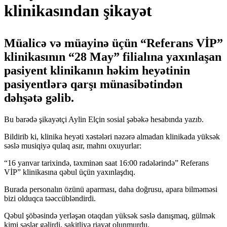
klinikasından şikayət
Müalicə və müayinə üçün “Referans VİP”
klinikasının “28 May” filialına yaxınlaşan
pasiyent klinikanın həkim heyətinin
pasiyentlərə qarşı münasibətindən
dəhşətə gəlib.
Bu barədə şikayətçi Aylin Elçin sosial şəbəkə hesabında yazıb.
Bildirib ki, klinika heyəti xəstələri nəzərə almadan klinikada yüksək
səslə musiqiyə qulaq asır, mahnı oxuyurlar:
“16 yanvar tarixində, təxminən saat 16:00 radələrində” Referans
VİP” klinikasına qəbul üçün yaxınlaşdıq.
Burada personalın özünü aparması, daha doğrusu, apara bilməməsi
bizi olduqca təəccübləndirdi.
Qəbul şöbəsində yerləşən otaqdan yüksək səslə danışmaq, gülmək
kimi səslər gəlirdi, sakitliyə riayət olunmurdu.