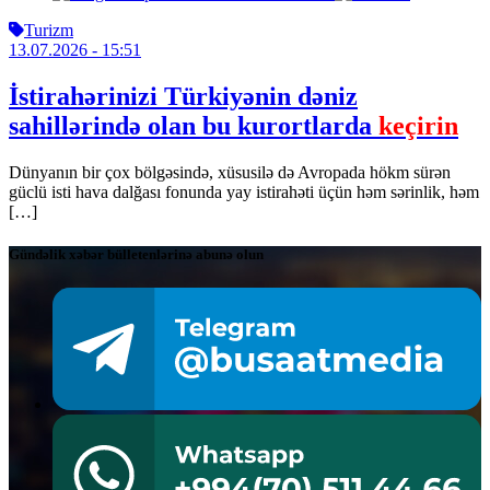
Turizm
13.07.2026
- 15:51
İstirahərinizi Türkiyənin dəniz
sahillərində olan bu kurortlarda
keçirin
Dünyanın bir çox bölgəsində, xüsusilə də Avropada hökm sürən
güclü isti hava dalğası fonunda yay istirahəti üçün həm sərinlik, həm
[…]
Gündəlik xəbər bülletenlərinə abunə olun