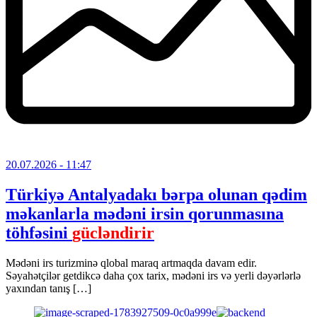
20.07.2026
- 11:47
Türkiyə Antalyadakı bərpa olunan qədim
məkanlarla mədəni irsin qorunmasına
töhfəsini
gücləndirir
Mədəni irs turizminə qlobal maraq artmaqda davam edir.
Səyahətçilər getdikcə daha çox tarix, mədəni irs və yerli dəyərlərlə
yaxından tanış […]