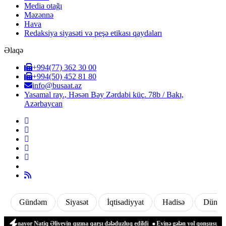
Media otağı
Məzənnə
Hava
Redaksiya siyasəti və peşə etikası qaydaları
Əlaqə
+994(77) 362 30 00
+994(50) 452 81 80
info@busaat.az
Yasamal ray., Həsən Bəy Zərdabi küç. 78b / Bakı,
Azərbaycan
Gündəm
Siyasət
İqtisadiyyat
Hadisə
Dünya
yor Natiq Əliyevin qızına qarşı dələduzluq edildi
Evinə gələn yol qonşusu tərəfind