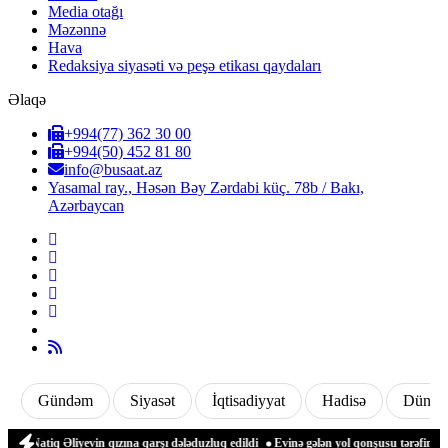
Media otağı
Məzənnə
Hava
Redaksiya siyasəti və peşə etikası qaydaları
Əlaqə
+994(77) 362 30 00
+994(50) 452 81 80
info@busaat.az
Yasamal ray., Həsən Bəy Zərdabi küç. 78b / Bakı,
Azərbaycan
Gündəm
Siyasət
İqtisadiyyat
Hadisə
Dünya
tiq Əliyevin qızına qarşı dələduzluq edildi
Evinə gələn yol qonşusu tərəfindən zəb