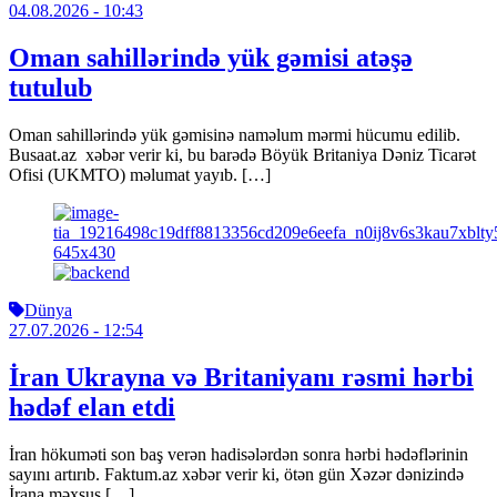
04.08.2026
- 10:43
Oman sahillərində yük gəmisi atəşə
tutulub
Oman sahillərində yük gəmisinə naməlum mərmi hücumu edilib.
Busaat.az xəbər verir ki, bu barədə Böyük Britaniya Dəniz Ticarət
Ofisi (UKMTO) məlumat yayıb. […]
Dünya
27.07.2026
- 12:54
İran Ukrayna və Britaniyanı rəsmi hərbi
hədəf elan etdi
İran hökuməti son baş verən hadisələrdən sonra hərbi hədəflərinin
sayını artırıb. Faktum.az xəbər verir ki, ötən gün Xəzər dənizində
İrana məxsus […]