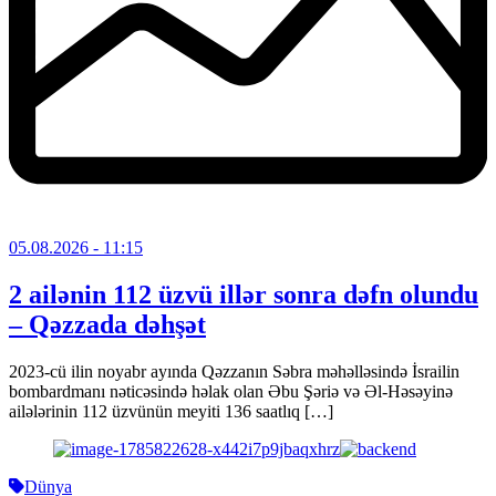
05.08.2026
- 11:15
2 ailənin 112 üzvü illər sonra dəfn olundu
– Qəzzada dəhşət
2023-cü ilin noyabr ayında Qəzzanın Səbra məhəlləsində İsrailin
bombardmanı nəticəsində həlak olan Əbu Şəriə və Əl-Həsəyinə
ailələrinin 112 üzvünün meyiti 136 saatlıq […]
Dünya