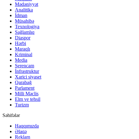
Mədəniyyət
Analitika
İdman
Müsahibə
Texnologiya
Sağlamlıq
Diaspor
Hərbi
Maraqlı
Kriminal
Media
Serencam
İnfrastruktur
Xarici siyaset
Qarabağ
Parlament
Milli Məclis
Elm ve tehsil
Turizm
Səhifələr
Haqqımızda
Əlaqə
Reklam