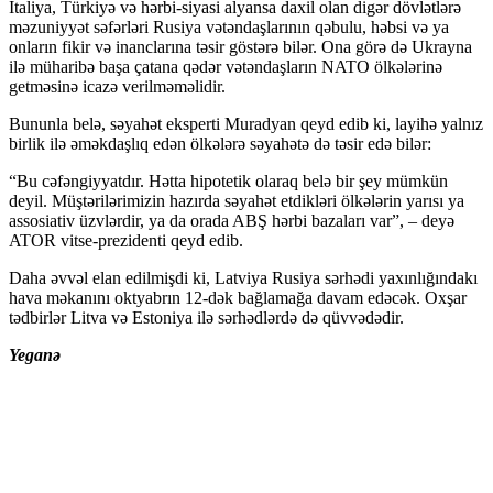
İtaliya, Türkiyə və hərbi-siyasi alyansa daxil olan digər dövlətlərə
məzuniyyət səfərləri Rusiya vətəndaşlarının qəbulu, həbsi və ya
onların fikir və inanclarına təsir göstərə bilər. Ona görə də Ukrayna
ilə müharibə başa çatana qədər vətəndaşların NATO ölkələrinə
getməsinə icazə verilməməlidir.
Bununla belə, səyahət eksperti Muradyan qeyd edib ki, layihə yalnız
birlik ilə əməkdaşlıq edən ölkələrə səyahətə də təsir edə bilər:
“Bu cəfəngiyyatdır. Hətta hipotetik olaraq belə bir şey mümkün
deyil. Müştərilərimizin hazırda səyahət etdikləri ölkələrin yarısı ya
assosiativ üzvlərdir, ya da orada ABŞ hərbi bazaları var”, – deyə
ATOR vitse-prezidenti qeyd edib.
Daha əvvəl elan edilmişdi ki, Latviya Rusiya sərhədi yaxınlığındakı
hava məkanını oktyabrın 12-dək bağlamağa davam edəcək. Oxşar
tədbirlər Litva və Estoniya ilə sərhədlərdə də qüvvədədir.
Yeganə