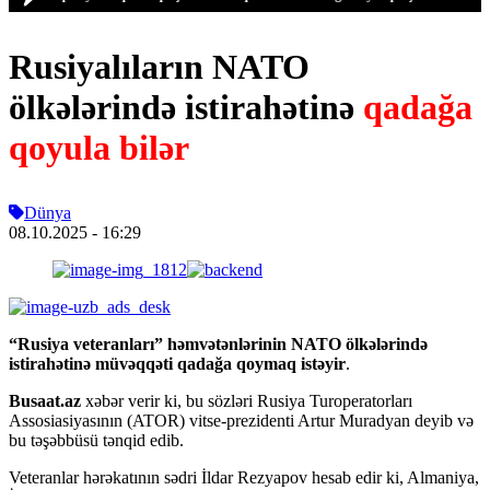
Rusiyalıların NATO
ölkələrində istirahətinə
qadağa
qoyula bilər
Dünya
08.10.2025
- 16:29
“Rusiya veteranları” həmvətənlərinin NATO ölkələrində
istirahətinə müvəqqəti qadağa qoymaq istəyir
.
Busaat.az
xəbər verir ki, bu sözləri Rusiya Turoperatorları
Assosiasiyasının (ATOR) vitse-prezidenti Artur Muradyan deyib və
bu təşəbbüsü tənqid edib.
Veteranlar hərəkatının sədri İldar Rezyapov hesab edir ki, Almaniya,