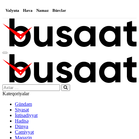
Valyuta
Hava
Namaz
Bürclər
Search…
Kateqoriyalar
Gündəm
Siyasət
İqtisadiyyat
Hadisə
Dünya
Cəmiyyət
Maqazin