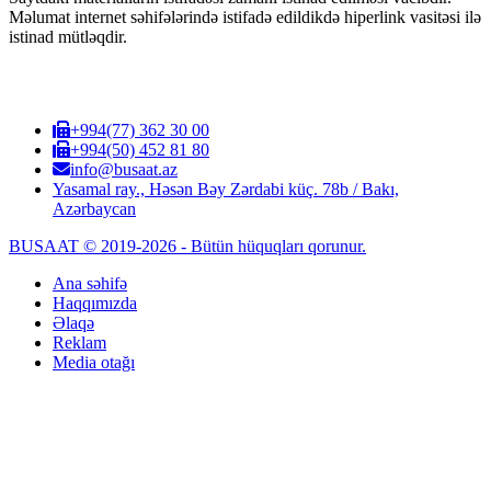
Məlumat internet səhifələrində istifadə edildikdə hiperlink vasitəsi ilə
istinad mütləqdir.
+994(77) 362 30 00
+994(50) 452 81 80
info@busaat.az
Yasamal ray., Həsən Bəy Zərdabi küç. 78b / Bakı,
Azərbaycan
BUSAAT © 2019-2026 - Bütün hüquqları qorunur.
Ana səhifə
Haqqımızda
Əlaqə
Reklam
Media otağı