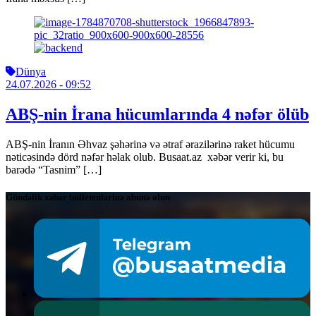
Dünya
24.07.2026
- 09:52
ABŞ-nin İrana hücumlarında 4 nəfər ölüb
ABŞ-nin İranın Əhvaz şəhərinə və ətraf ərazilərinə raket hücumu
nəticəsində dörd nəfər həlak olub. Busaat.az xəbər verir ki, bu
barədə “Tasnim” […]
Gündəlik xəbər bülletenlərinə abunə olun