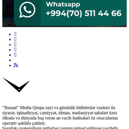
"Busaat" Media Qrupu sayt və gündəlik bülletenlər vasitəsi ilə
siyasət, iqtisadiyyat, cəmiyyət, idman, mədəniyyət sahələri üzrə
ölkədə və dünyada baş verən ən vacib hadisələri öz oxucularına
operativ şəkildə çatdırır.
Saytdakı materialların istifadəsi zamanı istinad edilməsi vacibdir.