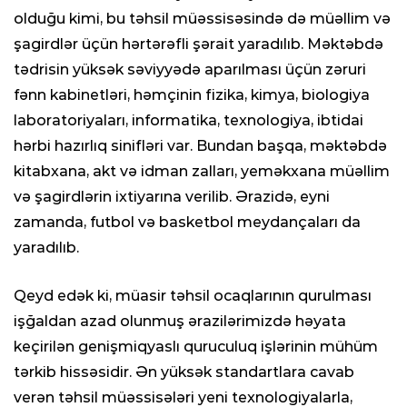
olduğu kimi, bu təhsil müəssisəsində də müəllim və
şagirdlər üçün hərtərəfli şərait yaradılıb. Məktəbdə
tədrisin yüksək səviyyədə aparılması üçün zəruri
fənn kabinetləri, həmçinin fizika, kimya, biologiya
laboratoriyaları, informatika, texnologiya, ibtidai
hərbi hazırlıq sinifləri var. Bundan başqa, məktəbdə
kitabxana, akt və idman zalları, yeməkxana müəllim
və şagirdlərin ixtiyarına verilib. Ərazidə, eyni
zamanda, futbol və basketbol meydançaları da
yaradılıb.
Qeyd edək ki, müasir təhsil ocaqlarının qurulması
işğaldan azad olunmuş ərazilərimizdə həyata
keçirilən genişmiqyaslı quruculuq işlərinin mühüm
tərkib hissəsidir. Ən yüksək standartlara cavab
verən təhsil müəssisələri yeni texnologiyalarla,