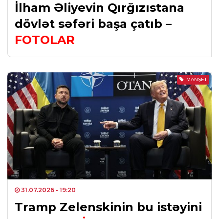
İlham Əliyevin Qırğızıstana
dövlət səfəri başa çatıb –
FOTOLAR
MANŞET
31.07.2026
- 19:20
Tramp Zelenskinin bu istəyini