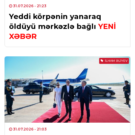
31.07.2026
- 21:23
Yeddi körpənin yanaraq
öldüyü mərkəzlə bağlı
YENİ
XƏBƏR
İLHAM ƏLIYEV
31.07.2026
- 21:03