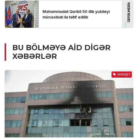
BU BÖLMƏYƏ AID DIGƏR
XƏBƏRLƏR
MANŞET