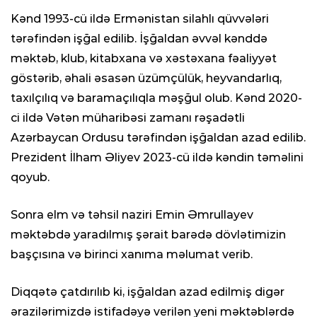
Kənd 1993-cü ildə Ermənistan silahlı qüvvələri
tərəfindən işğal edilib. İşğaldan əvvəl kənddə
məktəb, klub, kitabxana və xəstəxana fəaliyyət
göstərib, əhali əsasən üzümçülük, heyvandarlıq,
taxılçılıq və baramaçılıqla məşğul olub. Kənd 2020-
ci ildə Vətən müharibəsi zamanı rəşadətli
Azərbaycan Ordusu tərəfindən işğaldan azad edilib.
Prezident İlham Əliyev 2023-cü ildə kəndin təməlini
qoyub.
Sonra elm və təhsil naziri Emin Əmrullayev
məktəbdə yaradılmış şərait barədə dövlətimizin
başçısına və birinci xanıma məlumat verib.
Diqqətə çatdırılıb ki, işğaldan azad edilmiş digər
ərazilərimizdə istifadəyə verilən yeni məktəblərdə