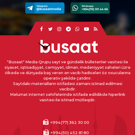
"Busaat" Media Qrupu sayt və gündəlik bülletenlər vasitəsi ilə
siyasət, iqtisadiyyat, cəmiyyət, idman, mədəniyyət sahələri üzrə
ölkədə və dünyada baş verən ən vacib hadisələri öz oxucularına
operativ şəkildə çatdırır.
Saytdakı materialların istifadəsi zamanı istinad edilməsi
vacibdir.
Məlumat internet səhifələrində istifadə edildikdə hiperlink
vasitəsi ilə istinad mütləqdir.
+994(77) 362 30 00
+994(50) 452 81 80