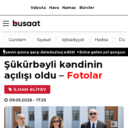
Valyuta
Hava
Namaz
Bürclər
Gündəm
Siyasət
İqtisadiyyat
Hadisə
Dün
 qarşı dələduzluq edildi
Evinə gələn yol qonşusu tərəfindən zə
Şükürbəyli kəndinin
açılışı oldu –
Fotolar
İLHAM ƏLIYEV
09.05.2026
- 17:25