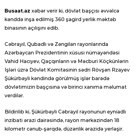
Busaat.az
xəbər verir ki, dövlət başçısı əvvəlcə
kənddə inşa edilmiş 360 şagird yerlik məktəb
binasının açılışını edib.
Cəbrayıl, Qubadlı və Zəngilan rayonlarında
Azərbaycan Prezidentinin xüsusi nümayəndəsi
Vahid Hacıyev, Qaçqınların və Məcburi Köçkünlərin
İşləri üzrə Dövlət Komitəsinin sədri Rövşən Rzayev
Şükürbəyli kəndində görülmüş işlər barədə
dövlətimizin başçısına və birinci xanıma məlumat
verdilər.
Bildirilib ki, Şükürbəyli Cəbrayıl rayonunun eyniadlı
inzibati ərazi dairəsində, rayon mərkəzindən 18
kilometr cənub-şərqdə, düzənlik ərazidə yerləşir.