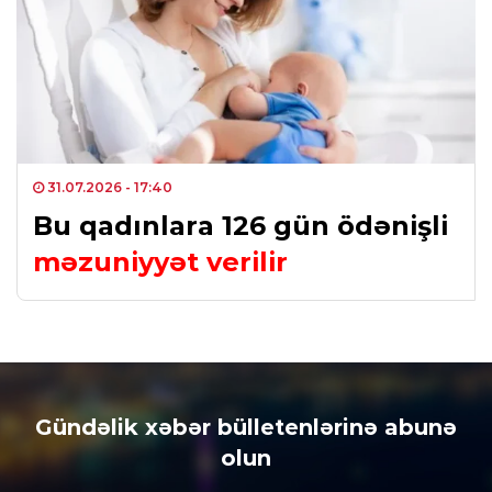
31.07.2026
- 17:40
Bu qadınlara 126 gün ödənişli
məzuniyyət verilir
Gündəlik xəbər bülletenlərinə abunə
olun