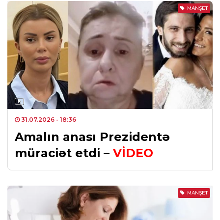
MANŞET
31.07.2026
- 18:36
Amalın anası Prezidentə
müraciət etdi –
VİDEO
MANŞET