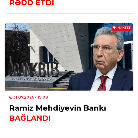
RƏDD ETDİ
MANŞET
31.07.2026
- 19:08
Ramiz Mehdiyevin Bankı
BAĞLANDI