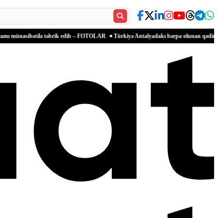
ətilə təbrik edib – FOTOLAR
Türkiyə Antalyadakı bərpa olunan qədim məkanlarla məd