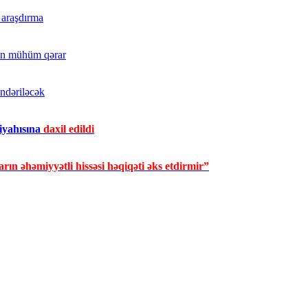
ı araşdırma
dən mühüm qərar
ndəriləcək
iyahısına
daxil edildi
rın əhəmiyyətli hissəsi həqiqəti əks etdirmir”