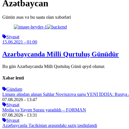
Azətbaycan
Günün əsas və bu saata olan xəbərləri
Siyasət
15.06.2021
- 01:00
Azərbaycanda Milli Qurtuluş Günüdür
Bu gün Azərbaycanda Milli Qurtuluş Günü qeyd olunur.
Xəbər lenti
Gündəm
Limanı əlindən alınan Şahlar Novruzova qarşı YENİ İDDİA: Rusiya 
07.08.2026
- 13:47
Siyasət
Media və Yayım Şurası yaradıldı – FƏRMAN
07.08.2026
- 13:31
Siyasət
Azərbaycanla Tacikistan arasındakı saziş təsdiqləndi