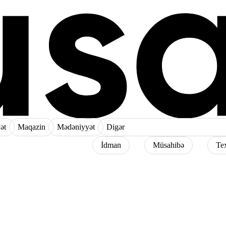
ət
Maqazin
Mədəniyyət
Digər
İdman
Müsahibə
Te