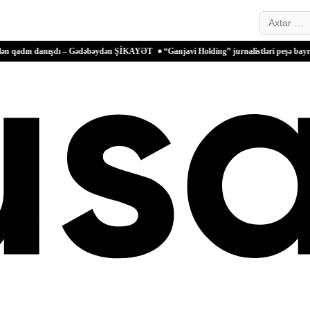
Search…
danışdı – Gədəbəydən ŞİKAYƏT
“Ganjavi Holding” jurnalistləri peşə bayramı münasib