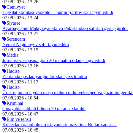
07.08.2026
- 13:26
Cəmiyyət
Təşkilat komitəsi yaradıldı – Samir Şərifov sədr təyin edildi
07.08.2026
- 13:24
Siyasət
Azərbaycanın Malayziyadakı və Pakistandakı səfirləri geri çağırıldı
07.08.2026
- 13:21
Serencam
Nemət Nağdəliyev səfir təyin edildi
07.08.2026
- 13:19
Media
Jurnalist vəsiqəsinə görə 20 manatlıq ödəniş ləğv edildi
07.08.2026
- 13:16
Hadisə
Zərdabda qəsdən yanğın törədən şəxs tutuldu
07.08.2026
- 11:17
Hadisə
Ürək üçün ən faydalı məşq məlum oldu: velosiped və gəzintini gerid
07.08.2026
- 10:54
Kriminal
Cinayətdə şübhəli bilinən 70 nəfər saxlanıldı
07.08.2026
- 10:47
Elm ve tehsil
Kolleclərə qəbul olmaq istəyənlərin nəzərinə: Bu tarixədək…
07.08.2026
- 10:45