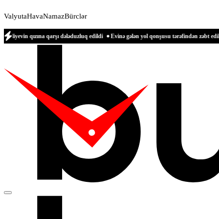
Valyuta
Hava
Namaz
Bürclər
ına qarşı dələduzluq edildi
Evinə gələn yol qonşusu tərəfindən zəbt edilən qadın 