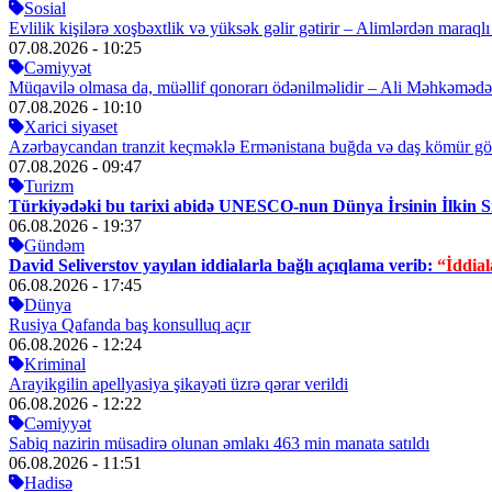
Sosial
Evlilik kişilərə xoşbəxtlik və yüksək gəlir gətirir – Alimlərdən maraql
07.08.2026
- 10:25
Cəmiyyət
Müqavilə olmasa da, müəllif qonorarı ödənilməlidir – Ali Məhkəmə
07.08.2026
- 10:10
Xarici siyaset
Azərbaycandan tranzit keçməklə Ermənistana buğda və daş kömür gö
07.08.2026
- 09:47
Turizm
Türkiyədəki bu tarixi abidə UNESCO-nun Dünya İrsinin İlkin S
06.08.2026
- 19:37
Gündəm
David Seliverstov yayılan iddialarla bağlı açıqlama verib:
“İddiala
06.08.2026
- 17:45
Dünya
Rusiya Qafanda baş konsulluq açır
06.08.2026
- 12:24
Kriminal
Arayikgilin apellyasiya şikayəti üzrə qərar verildi
06.08.2026
- 12:22
Cəmiyyət
Sabiq nazirin müsadirə olunan əmlakı 463 min manata satıldı
06.08.2026
- 11:51
Hadisə