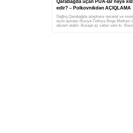
Qarabağda uçan PUA-lar nəyə xi
edir? – Polkovnikdən AÇIQLAMA
Dağlıq Qarabağda atəşkəsə nəzarət və moni
üçün qurulan Rusiya-Türkiyə Birgə Mərkəzi ö
davam etdirir. Busaat.az xəbər verir ki, Rus