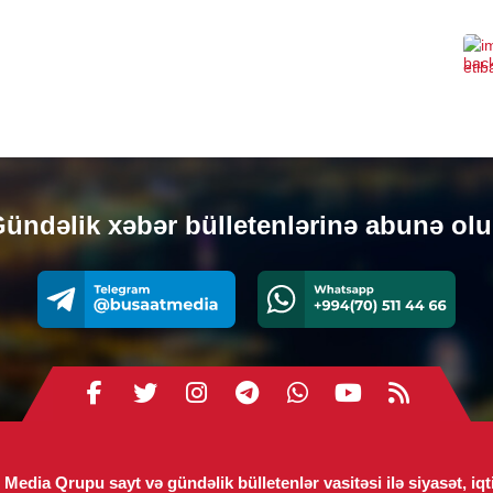
0
SOS
Evl
gəl
ara
0
CƏM
ündəlik xəbər bülletenlərinə abunə ol
Müq
ödə
mü
0
XARI
Azə
Erm
gön
0
Media Qrupu sayt və gündəlik bülletenlər vasitəsi ilə siyasət, iqt