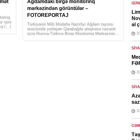
dmət
Ağdamdakı birgə monitorinq
GÜ
mərkəzindən görüntülər –
Lim
FOTOREPORTAJ
torinq
Nov
z işini
Türkiyənin Milli Müdafiə Nazirliyi Ağdam rayonu
əl 
iya […]
ərazisində yerləşən Qarabağda atəşkəsə nəzarət
üzrə Rusiya-Türkiyə Birgə Monitorinq Mərkəzinin
0
fəaliyyətini əks etdirən reportaj […]
SIY
Med
FƏ
0
SIY
Azə
saz
0
CƏM
Təş