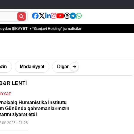
ŞİKAYƏT
“Ganjavi Holding” jurnalistləri peşə bayramı münasibətilə təbrik ed
zin
Mədəniyyət
Digər
➜
BƏR LENTI
İdman
Müsahibə
Texnologi
IYYƏT
nəlxalq Humanistika İnstitutu
m Günündə qəhrəmanlarımızın
arını ziyarət etdi
7.08.2026
- 21:26