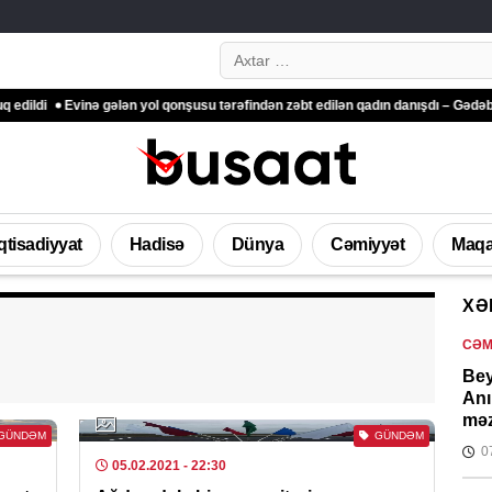
Search…
Evinə gələn yol qonşusu tərəfindən zəbt edilən qadın danışdı – Gədəbəydən 
İqtisadiyyat
Hadisə
Dünya
Cəmiyyət
Maqa
XƏ
CƏM
Bey
Anı
məz
GÜNDƏM
GÜNDƏM
0
05.02.2021
- 22:30