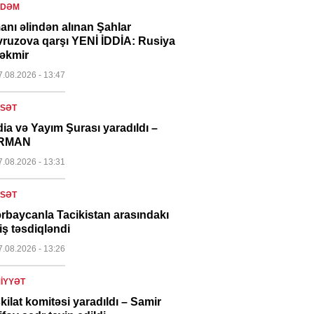
NDƏM
anı əlindən alınan Şahlar
ruzova qarşı YENİ İDDİA: Rusiya
çəkmir
7.08.2026
- 13:47
ASƏT
ia və Yayım Şurası yaradıldı –
RMAN
7.08.2026
- 13:31
ASƏT
rbaycanla Tacikistan arasındakı
iş təsdiqləndi
7.08.2026
- 13:26
IYYƏT
kilat komitəsi yaradıldı – Samir