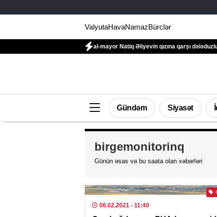
Valyuta
Hava
Namaz
Bürclər
ına daxil edildi
General-mayor Natiq Əliyevin qızına qarşı dələduzluq edildi
Gündəm
Siyasət
birgemonitorinq
Günün əsas və bu saata olan xəbərləri
06.02.2021
- 11:40