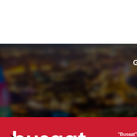
G
"Busaat" 