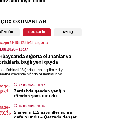
ifov sədr təyin edildi
7.08.2026
- 13:24
 ÇOX OXUNANLAR
ASƏT
rbaycanın Malayziyadakı və
GÜNLÜK
HƏFTƏLIK
AYLIQ
istandakı səfirləri geri çağırıldı
7.08.2026
- 13:21
4.08.2026
- 10:37
rbaycanda sığorta olunanlar və
ENCAM
ortalılarla bağlı yeni qayda
ət Nağdəliyev səfir təyin edildi
lər Kabineti “Sığortalıların təqdim etdiyi
matlar əsasında sığorta olunanların və
7.08.2026
- 13:19
talıların sığortaçıda uçotu Qaydası”nı təsdiqləyib.
at.az xəbər verir ki, bununla […]
07.08.2026
- 11:17
Zərdabda qəsdən yanğın
IA
törədən şəxs tutuldu
nalist vəsiqəsinə görə 20 manatlıq
niş ləğv edildi
05.08.2026
- 11:15
2 ailənin 112 üzvü illər sonra
7.08.2026
- 13:16
dəfn olundu – Qəzzada dəhşət
ISƏ