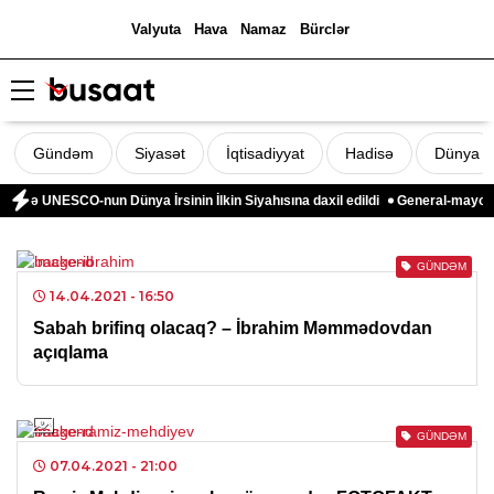
Valyuta
Hava
Namaz
Bürclər
Gündəm
Siyasət
İqtisadiyyat
Hadisə
Dünya
abidə UNESCO-nun Dünya İrsinin İlkin Siyahısına daxil edildi
General-mayor Nat
GÜNDƏM
14.04.2021
- 16:50
Sabah brifinq olacaq? – İbrahim Məmmədovdan
açıqlama
GÜNDƏM
07.04.2021
- 21:00