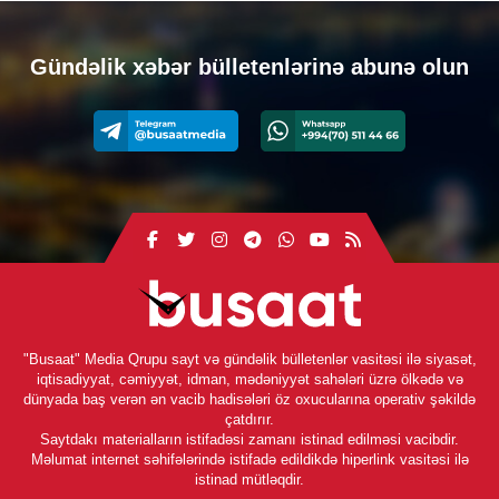
Gündəlik xəbər bülletenlərinə abunə olun
"Busaat" Media Qrupu sayt və gündəlik bülletenlər vasitəsi ilə siyasət,
iqtisadiyyat, cəmiyyət, idman, mədəniyyət sahələri üzrə ölkədə və
dünyada baş verən ən vacib hadisələri öz oxucularına operativ şəkildə
çatdırır.
Saytdakı materialların istifadəsi zamanı istinad edilməsi vacibdir.
Məlumat internet səhifələrində istifadə edildikdə hiperlink vasitəsi ilə
istinad mütləqdir.