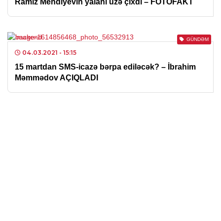
Ramiz Mehdiyevin yalanı üzə çıxdı – FOTOFAKT
GÜNDƏM
04.03.2021
- 15:15
15 martdan SMS-icazə bərpa ediləcək? – İbrahim
Məmmədov AÇIQLADI