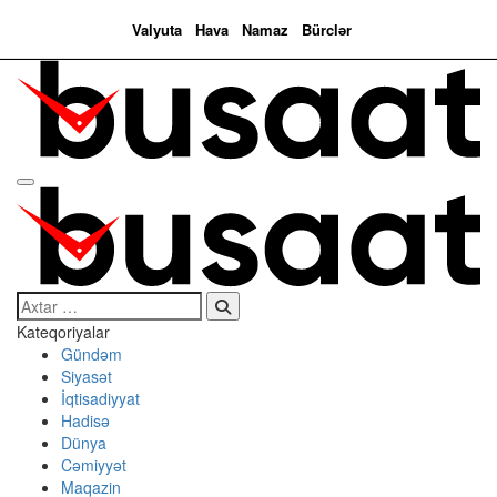
Valyuta
Hava
Namaz
Bürclər
Search…
Kateqoriyalar
Gündəm
Siyasət
İqtisadiyyat
Hadisə
Dünya
Cəmiyyət
Maqazin