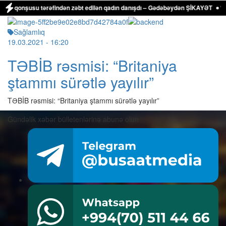
yol qonşusu tərəfindən zəbt edilən qadın danışdı – Gədəbəydən ŞİKAYƏT
“Gan
Sağlamlıq
19.03.2021
- 16:20
TƏBİB rəsmisi: “Britaniya
ştammı sürətlə yayılır”
TƏBİB rəsmisi: “Britaniya ştammı sürətlə yayılır”
Gündəlik xəbər bülletenlərinə abunə olun