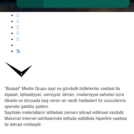
"Busaat" Media Qrupu sayt və gündəlik bülletenlər vasitəsi ilə
siyasət, iqtisadiyyat, cəmiyyət, idman, mədəniyyət sahələri üzrə
ölkədə və dünyada baş verən ən vacib hadisələri öz oxucularına
operativ şəkildə çatdırır.
Saytdakı materialların istifadəsi zamanı istinad edilməsi vacibdir.
Məlumat internet səhifələrində istifadə edildikdə hiperlink vasitəsi
ilə istinad mütləqdir.