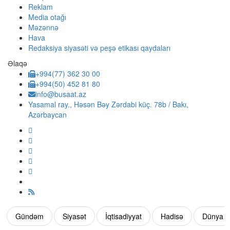
Reklam
Media otağı
Məzənnə
Hava
Redaksiya siyasəti və peşə etikası qaydaları
Əlaqə
+994(77) 362 30 00
+994(50) 452 81 80
info@busaat.az
Yasamal ray., Həsən Bəy Zərdabi küç. 78b / Bakı,
Azərbaycan
Gündəm
Siyasət
İqtisadiyyat
Hadisə
Dünya