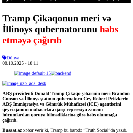
Tramp Çikaqonun meri və
İllinoys qubernatorunu
həbs
etməyə çağırıb
Dünya
08.10.2025
- 18:11
ABŞ prezidenti Donald Tramp Çikaqo şəhərinin meri Brandon
Conson və İllinoys ştatının qubernatoru Cey Robert Pritzkerin
ABŞ İmmiqrasiya və Gömrük Mühafizəsi (ICE) agentlərini
qeyri-qanuni mühacirlərə qarşı repressiya zamanı
hücumlardan qoruya bilmədiklərinə görə həbs olunmağa
çağırıb.
Busaat.az
xəbər verir ki, Tramp bu barədə “Truth Social”da yazıb.