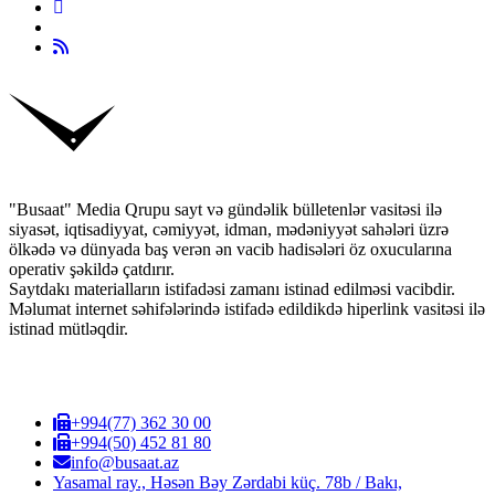
"Busaat" Media Qrupu sayt və gündəlik bülletenlər vasitəsi ilə
siyasət, iqtisadiyyat, cəmiyyət, idman, mədəniyyət sahələri üzrə
ölkədə və dünyada baş verən ən vacib hadisələri öz oxucularına
operativ şəkildə çatdırır.
Saytdakı materialların istifadəsi zamanı istinad edilməsi vacibdir.
Məlumat internet səhifələrində istifadə edildikdə hiperlink vasitəsi ilə
istinad mütləqdir.
+994(77) 362 30 00
+994(50) 452 81 80
info@busaat.az
Yasamal ray., Həsən Bəy Zərdabi küç. 78b / Bakı,