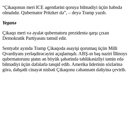
“Çikaqonun meri ICE agentlərini qoruya bilmədiyi üçün həbsdə
olmalıdır. Qubernator Pritzker də”, – deyə Tramp yazıb.
Yeganə
Çikaqo meri və əyalət qubernatoru prezidentə qarşı çıxan
Demokratik Partiyasını təmsil edir.
Sentyabr ayında Tramp Çikaqoda asayişi qorumaq üçün Milli
Qvardiyanı yerləşdirəcəyini açıqlamışdı. ABŞ-ın baş naziri İllinoys
qubernatorunu ştatın ən böyük şəhərində təhlükəsizliyi təmin edə
bilmədiyi üçün dəfələrlə tənqid edib. Amerika liderinin sözlərinə
görə, dəhşətli cinayət nisbəti Çikaqonu cəhənnəm dəliyinə çevirib.