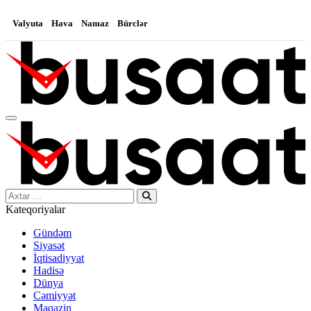
Valyuta
Hava
Namaz
Bürclər
Search…
Kateqoriyalar
Gündəm
Siyasət
İqtisadiyyat
Hadisə
Dünya
Cəmiyyət
Maqazin