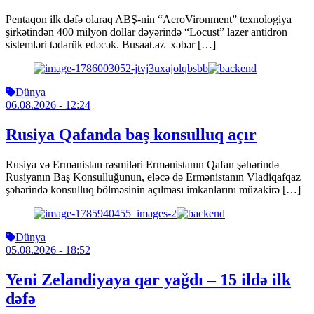
Pentaqon ilk dəfə olaraq ABŞ-nin “AeroVironment” texnologiya
şirkətindən 400 milyon dollar dəyərində “Locust” lazer antidron
sistemləri tədarük edəcək. Busaat.az xəbər […]
Dünya
06.08.2026
- 12:24
Rusiya Qafanda baş konsulluq açır
Rusiya və Ermənistan rəsmiləri Ermənistanın Qafan şəhərində
Rusiyanın Baş Konsulluğunun, eləcə də Ermənistanın Vladiqafqaz
şəhərində konsulluq bölməsinin açılması imkanlarını müzakirə […]
Dünya
05.08.2026
- 18:52
Yeni Zelandiyaya qar yağdı – 15 ildə ilk
dəfə