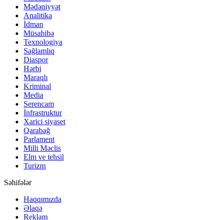
Mədəniyyət
Analitika
İdman
Müsahibə
Texnologiya
Sağlamlıq
Diaspor
Hərbi
Maraqlı
Kriminal
Media
Serencam
İnfrastruktur
Xarici siyaset
Qarabağ
Parlament
Milli Məclis
Elm ve tehsil
Turizm
Səhifələr
Haqqımızda
Əlaqə
Reklam