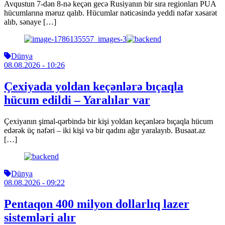
Avqustun 7-dən 8-nə keçən gecə Rusiyanın bir sıra regionları PUA
hücumlarına məruz qalıb. Hücumlar nəticəsində yeddi nəfər xəsarət
alıb, sənaye […]
Dünya
08.08.2026
- 10:26
Çexiyada yoldan keçənlərə bıçaqla
hücum edildi – Yaralılar var
Çexiyanın şimal-qərbində bir kişi yoldan keçənlərə bıçaqla hücum
edərək üç nəfəri – iki kişi və bir qadını ağır yaralayıb. Busaat.az
[…]
Dünya
08.08.2026
- 09:22
Pentaqon 400 milyon dollarlıq lazer
sistemləri alır