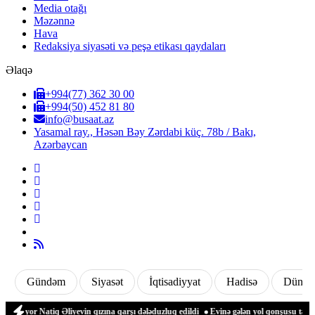
Media otağı
Məzənnə
Hava
Redaksiya siyasəti və peşə etikası qaydaları
Əlaqə
+994(77) 362 30 00
+994(50) 452 81 80
info@busaat.az
Yasamal ray., Həsən Bəy Zərdabi küç. 78b / Bakı,
Azərbaycan
Gündəm
Siyasət
İqtisadiyyat
Hadisə
Dünya
or Natiq Əliyevin qızına qarşı dələduzluq edildi
Evinə gələn yol qonşusu tərəfində