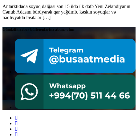
Antarktidada soyuq dalğası son 15 ildə ilk dəfə Yeni Zelandiyanın
Cənub Adasını bürüyərək qar yağdırıb, kəskin soyuqlar və
nəqliyyatda fasilələr […]
Gündəlik xəbər bülletenlərinə abunə olun