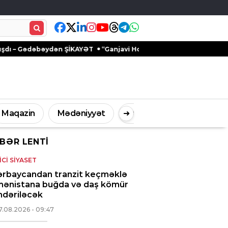
ŞİKAYƏT
“Ganjavi Holding” jurnalistləri peşə bayramı münasibəti
Maqazin
Mədəniyyət
➜
Digər
BƏR LENTI
İdman
Müsahibə
ICI SIYASET
ərbaycandan tranzit keçməklə
mənistana buğda və daş kömür
ndəriləcək
7.08.2026
- 09:47