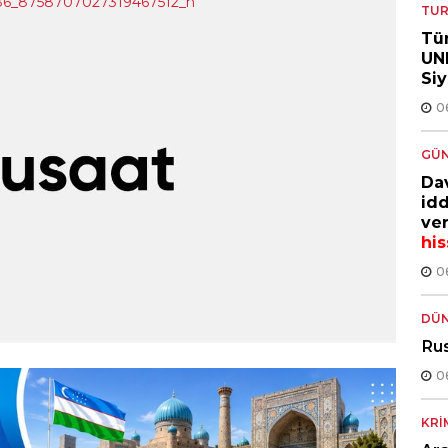
TUR
Tür
UNE
Si
0
GÜ
Dav
idd
ver
his
0
DÜ
Rus
0
KRI