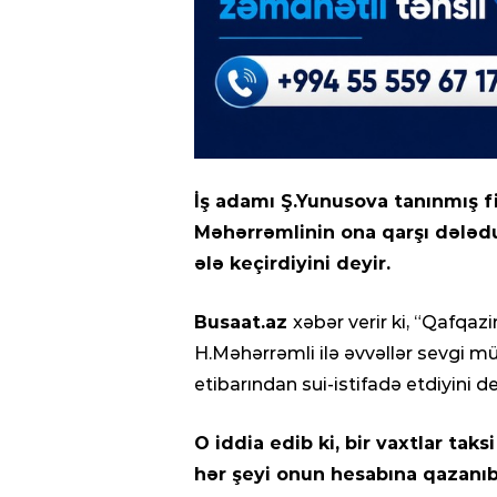
İş adamı Ş.Yunusova tanınmış fi
Məhərrəmlinin ona qarşı dələdu
ələ keçirdiyini deyir.
Busaat.az
xəbər verir ki, “Qafqa
H.Məhərrəmli ilə əvvəllər sevgi m
etibarından sui-istifadə etdiyini de
O iddia edib ki, bir vaxtlar tak
hər şeyi onun hesabına qazanıb