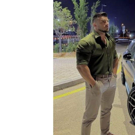
bilər” – VİDE