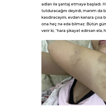
adları ilə şantaj etməyə başladı. 
tutduracağını deyirdi, mənim də b
kəsdirəcəyini, evdən kənara çıxa b
ona heç nə edə bilməz. Bütün gün
verir ki, “hara şikayət edirsən elə