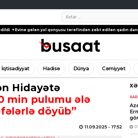
Search…
yol qonşusu tərəfindən zəbt edilən qadın danışdı – Gədəbəydən 
İqtisadiyyat
Hadisə
Dünya
Cəmiyyət
ən Hidayətə
XƏ
0 min pulumu ələ
XAR
Az
əfələrlə döyüb”
Er
gö
11.09.2025
- 17:52
0