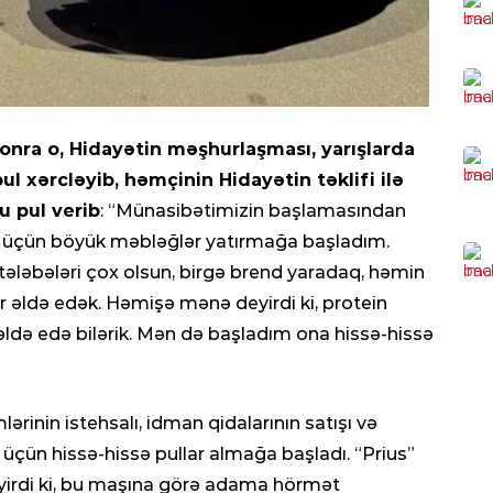
2 a
ol
0
KRI
Cin
sonra o, Hidayətin məşhurlaşması, yarışlarda
sax
l xərcləyib, həmçinin Hidayətin təklifi ilə
0
u pul verib
: “Münasibətimizin başlamasından
i üçün böyük məbləğlər yatırmağa başladım.
CƏM
 tələbələri çox olsun, birgə brend yaradaq, həmin
DYP
r əldə edək. Həmişə mənə deyirdi ki, protein
0
r əldə edə bilərik. Mən də başladım ona hissə-hissə
CƏM
Azə
mon
lərinin istehsalı, idman qidalarının satışı və
0
i üçün hissə-hissə pullar almağa başladı. “Prius”
yirdi ki, bu maşına görə adama hörmət