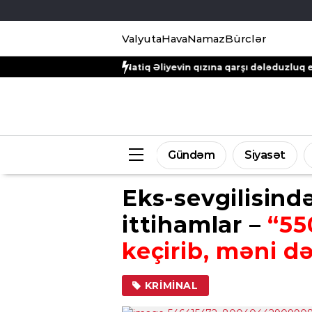
Valyuta
Hava
Namaz
Bürclər
mayor Natiq Əliyevin qızına qarşı dələduzluq edildi
Evinə gələn 
Gündəm
Siyasət
Eks-sevgilisind
ittihamlar –
“55
keçirib, məni d
KRIMINAL