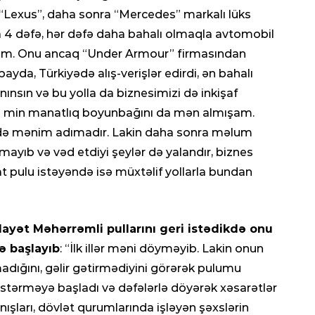
İDM
“Lexus”, daha sonra “Mercedes” markalı lüks
Çem
4 dəfə, hər dəfə daha bahalı olmaqla avtomobil
“Or
am. Onu ancaq “Under Armour” firmasından
0
yda, Türkiyədə alış-verişlər edirdi, ən bahalı
SOS
tanınsın və bu yolla da biznesimizi də inkişaf
Bak
14 min manatlıq boyunbağını da mən almışam.
ayr
 də mənim adımadır. Lakin daha sonra məlum
açı
rmayıb və vəd etdiyi şeylər də yalandır, biznes
0
 pulu istəyəndə isə müxtəlif yollarla bundan
İQT
Qız
dayət Məhərrəmli pullarını geri istədikdə onu
0
 başlayıb
: “İlk illər məni döyməyib. Lakin onun
MƏ
madığını, gəlir gətirmədiyini görərək pulumu
Cek
tərməyə başladı və dəfələrlə döyərək xəsarətlər
çək
nışları, dövlət qurumlarında işləyən şəxslərin