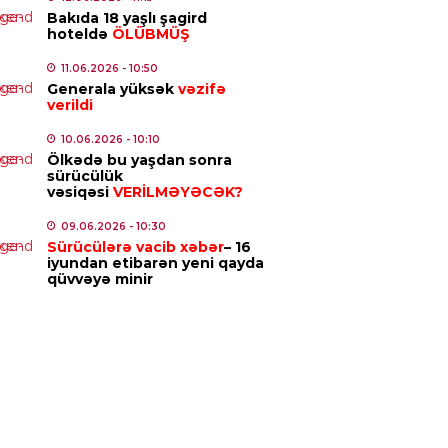
ilənin 112 üzvü illər sonra dəfn
Bakıda 18 yaşlı şagird
undu – Qəzzada dəhşət
hoteldə
ÖLÜBMÜŞ
5.08.2026
- 11:15
11.06.2026
- 10:50
Generala yüksək
vəzifə
MINAL
verildi
ayətdə şübhəli bilinən 40 nəfər
10.06.2026
- 10:10
lanıldı
Ölkədə bu yaşdan sonra
sürücülük
5.08.2026
- 11:08
vəsiqəsi
VERİLMƏYƏCƏK?
IYYƏT
09.06.2026
- 10:30
Sürücülərə vacib xəbər
– 16
 sürücülərə müraciət etdi
iyundan etibarən yeni qayda
qüvvəyə minir
5.08.2026
- 11:05
IYYƏT
rbaycanda donuzlarla bağlı
itorinqlər keçiriləcək
5.08.2026
- 10:07