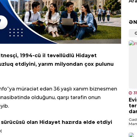
Ara
üzr
0
ƏN
CƏM
Sab
əml
0
tnesçi, 1994-cü il təvəllüdlü Hidayət
zluq etdiyini, yarım milyondan çox pulunu
HAD
Tə
yan
zinfo”ya müraciət edən 36 yaşlı xanım biznesmen
0
3
ünasibətində olduğunu, qarşı tərəfin onun
Ev
tə
yib.
İQT
da
Qız
Gədə
si sürücüsü olan Hidayət hazırda əldə etdiyi
0
Məm
şika
:
reda