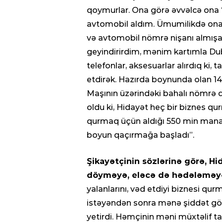
qoymurlar. Ona görə əvvəlcə ona 
avtomobil aldım. Ümumilikdə ona 
və avtomobil nömrə nişanı almış
geyindirirdim, mənim kartımla Duba
telefonlar, aksesuarlar alırdıq ki, 
etdirək. Hazırda boynunda olan 
Maşının üzərindəki bahalı nömrə
oldu ki, Hidayət heç bir biznes qu
qurmaq üçün aldığı 550 min manat
boyun qaçırmağa başladı”.
Şikayətçinin sözlərinə görə, Hi
döyməyə, eləcə də hədələməyə
yalanlarını, vəd etdiyi biznesi qur
istəyəndən sonra mənə şiddət gös
yetirdi. Həmçinin məni müxtəlif ta