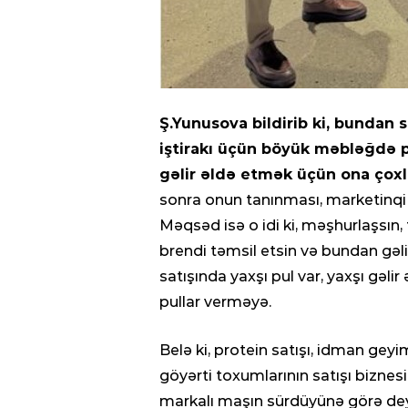
Ş.Yunusova bildirib ki, bundan 
iştirakı üçün böyük məbləğdə pu
gəlir əldə etmək üçün ona çoxl
sonra onun tanınması, marketinq
Məqsəd isə o idi ki, məşhurlaşsın,
brendi təmsil etsin və bundan gəli
satışında yaxşı pul var, yaxşı gəli
pullar verməyə.
Belə ki, protein satışı, idman geyim
göyərti toxumlarının satışı biznes
markalı maşın sürdüyünə görə de