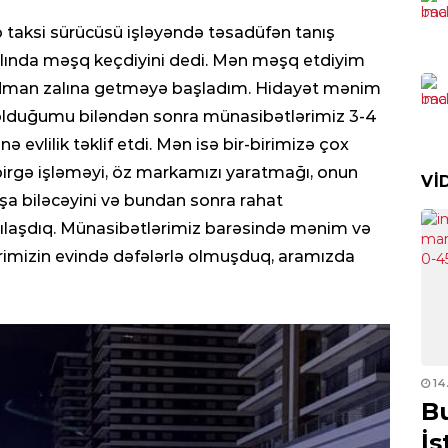
KRI
Cin
 o taksi sürücüsü işləyəndə təsadüfən tanış
sax
ında məşq keçdiyini dedi. Mən məşq etdiyim
0
 idman zalına getməyə başladım. Hidayət mənim
l olduğumu biləndən sonra münasibətlərimiz 3-4
İDM
ə evlilik təklif etdi. Mən isə bir-birimizə çox
“Q
 birgə işləməyi, öz markamızı yaratmağı, onun
VI
0
aşa biləcəyini və bundan sonra rahat
ılaşdıq. Münasibətlərimiz barəsində mənim və
İQT
birimizin evində dəfələrlə olmuşduq, aramızda
Dol
nəz
0
CƏM
Beş
02.12.2022
- 00:10
14
sis
ayden
Lavrovun Qarabağ
B
kö
n gedə
mesajı:
Rusiya məxfi
İs