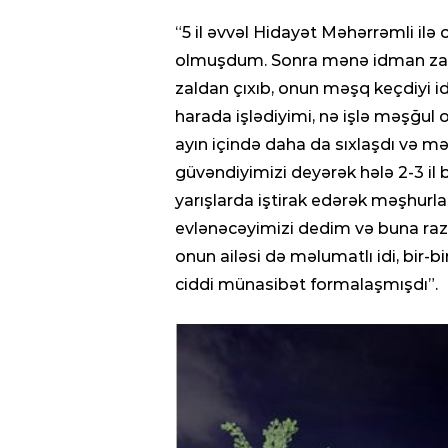
“5 il əvvəl Hidayət Məhərrəmli ilə
olmuşdum. Sonra mənə idman zal
zaldan çıxıb, onun məşq keçdiyi
harada işlədiyimi, nə işlə məşğu
ayın içində daha da sıxlaşdı və mən
güvəndiyimizi deyərək hələ 2-3 il
yarışlarda iştirak edərək məşhurl
evlənəcəyimizi dedim və buna raz
onun ailəsi də məlumatlı idi, bir-
ciddi münasibət formalaşmışdı”.
30.01.2021
- 04:56
Paşinyan: “B
gəldisə, Puti