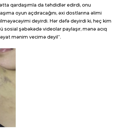
0
Hətta qardaşımla da təhdidlər edirdi, onu
aşıma oyun açdıracağını, əxi dostlarına əlimi
DÜ
ilməyəcəyimi deyirdi. Hər dəfə deyirdi ki, heç kim
Oma
atə
ü sosial şəbəkədə videolar paylaşır, mənə acıq
0
, həyat mənim vecimə deyil”.
KRI
Cin
sax
0
HAD
Bu
Rus
0
SOS