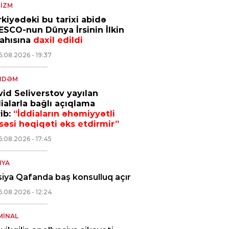
IZM
kiyədəki bu tarixi abidə
SCO-nun Dünya İrsinin İlkin
yahısına
daxil edildi
6.08.2026
- 19:37
NDƏM
id Seliverstov yayılan
ialarla bağlı açıqlama
ib:
“İddiaların əhəmiyyətli
səsi həqiqəti əks etdirmir”
6.08.2026
- 17:45
NYA
iya Qafanda baş konsulluq açır
6.08.2026
- 12:24
MINAL