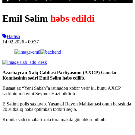
Emil Səlim
həbs edildi
Hadisə
14.02.2026
- 00:37
Azərbaycan Xalq Cəbhəsi Partiyasının (AXCP) Gənclər
Komitəsinin sədri Emil Səlim həbs edilib.
Busaat.az “Yeni Sabah”a istinadən xəbər verir ki, bunu AXCP
sədrinin müavini Seymur Həzi bildirib.
E.Səlimi polis saxlayıb. Yasamal Rayon Məhkəməsi onun barəsində
20 sutkalıq həbs qətimkan tədbiri seçib.
Komitə sədri inzibati xəta törətməkdə günahkar bilinib.