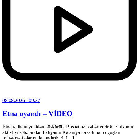
08.08.2026
- 09:37
Etna oyandı – VİDEO
Etna vulkanı yenidən püskürüb. Busaat.az xəbər verir ki, vulkanın
aktivliyi səbəbindən İtaliyanın Kataniya hava limanı uçuşları
müvəqqəti olaraq dayandırıb, dı […]