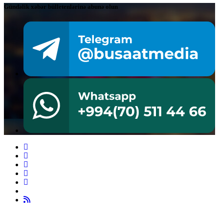
Gündəlik xəbər bülletenlərinə abunə olun