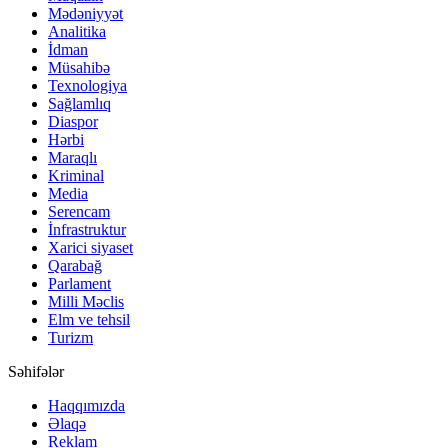
Mədəniyyət
Analitika
İdman
Müsahibə
Texnologiya
Sağlamlıq
Diaspor
Hərbi
Maraqlı
Kriminal
Media
Serencam
İnfrastruktur
Xarici siyaset
Qarabağ
Parlament
Milli Məclis
Elm ve tehsil
Turizm
Səhifələr
Haqqımızda
Əlaqə
Reklam