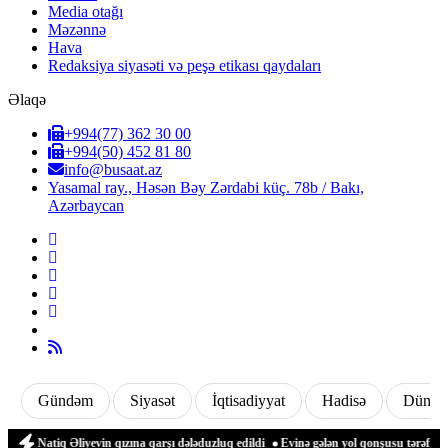
Media otağı
Məzənnə
Hava
Redaksiya siyasəti və peşə etikası qaydaları
Əlaqə
+994(77) 362 30 00
+994(50) 452 81 80
info@busaat.az
Yasamal ray., Həsən Bəy Zərdabi küç. 78b / Bakı,
Azərbaycan
Gündəm
Siyasət
İqtisadiyyat
Hadisə
Dünya
Natiq Əliyevin qızına qarşı dələduzluq edildi
Evinə gələn yol qonşusu tərəfindən z