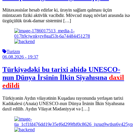
Mütəxəssislər hesab edirlər ki, ürəyin sağlam qalması üçün
müntəzəm fiziki aktivlik vacibdir. Mövcud məşq növləri arasında isə
üzgüçülük ürək-damar sistemini […]
Turizm
06.08.2026
- 19:37
Türkiyədəki bu tarixi abidə UNESCO-
nun Dünya İrsinin İlkin Siyahısına
daxil
edildi
Türkiyənin Aydın vilayətinin Kuşadası rayonunda yerləşən tarixi
Kadıkalesi (Anaia) UNESCO-nun Dünya İrsinin İlkin Siyahısına
daxil edilib. Aydın Vilayət Mədəniyyət və […]