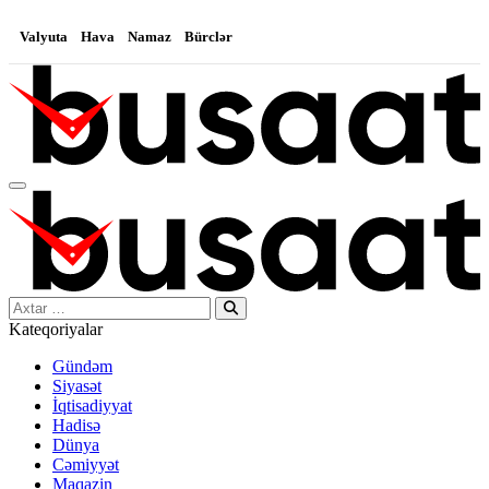
Valyuta
Hava
Namaz
Bürclər
Search…
Kateqoriyalar
Gündəm
Siyasət
İqtisadiyyat
Hadisə
Dünya
Cəmiyyət
Maqazin