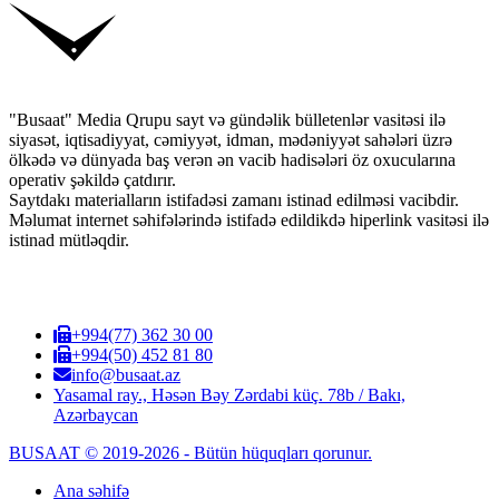
"Busaat" Media Qrupu sayt və gündəlik bülletenlər vasitəsi ilə
siyasət, iqtisadiyyat, cəmiyyət, idman, mədəniyyət sahələri üzrə
ölkədə və dünyada baş verən ən vacib hadisələri öz oxucularına
operativ şəkildə çatdırır.
Saytdakı materialların istifadəsi zamanı istinad edilməsi vacibdir.
Məlumat internet səhifələrində istifadə edildikdə hiperlink vasitəsi ilə
istinad mütləqdir.
+994(77) 362 30 00
+994(50) 452 81 80
info@busaat.az
Yasamal ray., Həsən Bəy Zərdabi küç. 78b / Bakı,
Azərbaycan
BUSAAT © 2019-2026 - Bütün hüquqları qorunur.
Ana səhifə