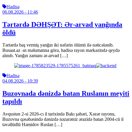
Hadisə
06.08.2026
- 11:46
Tərtərdə DƏHŞƏT: Ər-arvad yanğında
öldü
Tərtərdə baş vermiş yanğın iki nəfərin ölümü ilə nəticələnib.
Busaat.az -ın məlumatına görə, hadisə rayon mərkəzində qeydə
alınıb. Yanğın zamanı ər-arvad […]
Hadisə
04.08.2026
- 10:39
Buzovnada dənizdə batan Ruslanın meyiti
tapıldı
Avqustun 2-si 2026-cı il tarixində Bakı şəhəri, Xəzər rayonu,
Buzovna qəsəbəsində dənizdə nəzarətsiz ərazidə batan 2004-cü il
təvəllüdlü Həmidov Ruslan […]