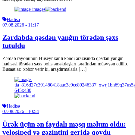
Hadisə
07.08.2026
- 11:17
Zərdabda qəsdən yanğın törədən şəxs
tutuldu
Zərdab rayonunun Hüseynxanlı kəndi ərazisində qəsdən yanğın
hadisəsi törədən şəxs polis əməkdaşları tərəfindən müəyyən edilib.
Busaat.az xəbər verir ki, araşdırmalarla […]
Hadisə
07.08.2026
- 10:54
Ürək üçün ən faydalı məşq məlum oldu:
velosiped və gəzintini geridə qoydu