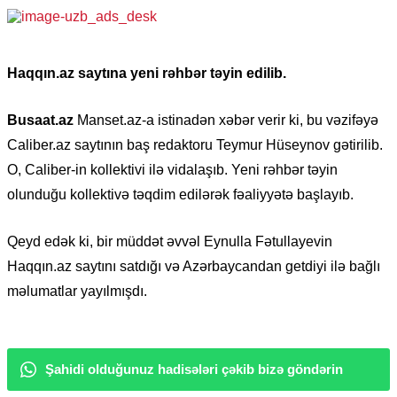
Haqqın.az saytına yeni rəhbər təyin edilib.
Busaat.az
Manset.az-a istinadən xəbər verir ki, bu vəzifəyə
Caliber.az saytının baş redaktoru Teymur Hüseynov gətirilib.
O, Caliber-in kollektivi ilə vidalaşıb. Yeni rəhbər təyin
olunduğu kollektivə təqdim edilərək fəaliyyətə başlayıb.
Qeyd edək ki, bir müddət əvvəl Eynulla Fətullayevin
Haqqın.az saytını satdığı və Azərbaycandan getdiyi ilə bağlı
məlumatlar yayılmışdı.
Şahidi olduğunuz hadisələri çəkib bizə göndərin