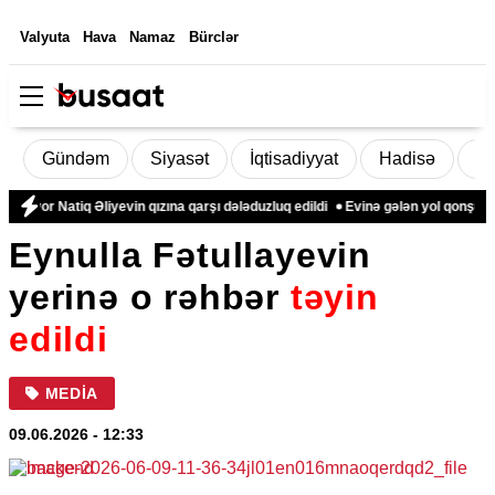
Valyuta
Hava
Namaz
Bürclər
Gündəm
Siyasət
İqtisadiyyat
Hadisə
D
yor Natiq Əliyevin qızına qarşı dələduzluq edildi
Evinə gələn yol qonşusu tə
Eynulla Fətullayevin
yerinə o rəhbər
təyin
edildi
MEDIA
09.06.2026
- 12:33