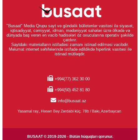
"Busaat" Media Qrupu sayt və gündəlik bülletenlər vasitəsi ilə siyasət,
iqtisadiyyat, cəmiyyət, idman, mədəniyyət sahələri üzrə ölkədə və
dünyada baş verən ən vacib hadisələri öz oxucularına operativ şəkildə
çatdırır.
Saytdakı materialların istifadəsi zamanı istinad edilməsi vacibdir.
Məlumat internet səhifələrində istifadə edildikdə hiperlink vasitəsi ilə
istinad mütləqdir.
+994(77) 362 30 00
+994(50) 452 81 80
info@busaat.az
Yasamal ray., Həsən Bəy Zərdabi küç. 78b / Bakı, Azərbaycan
BUSAAT © 2019-2026 - Bütün hüquqları qorunur.