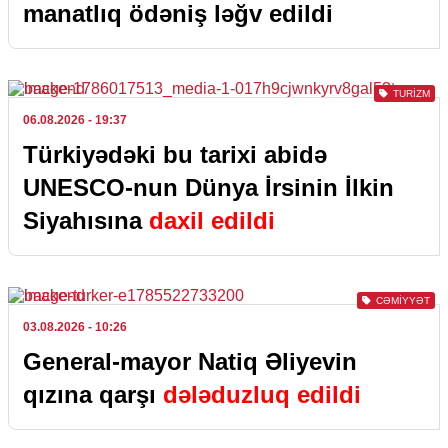
manatlıq ödəniş ləğv edildi
TURIZM
06.08.2026
- 19:37
Türkiyədəki bu tarixi abidə
UNESCO-nun Dünya İrsinin İlkin
Siyahısına
daxil edildi
CƏMIYYƏT
03.08.2026
- 10:26
General-mayor Natiq Əliyevin
qızına qarşı
dələduzluq edildi