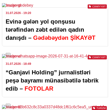
CƏMIYYƏT
31.07.2026
- 19:20
Evinə gələn yol qonşusu
tərəfindən zəbt edilən qadın
danışdı –
Gədəbəydən ŞİKAYƏT
CƏMIYYƏT
31.07.2026
- 18:49
“Ganjavi Holding” jurnalistləri
peşə bayramı münasibətilə təbrik
edib –
FOTOLAR
TURIZM