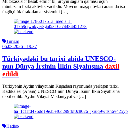
Mütəxəssislər hesab edirlər ki, ürəyin sağlam qalması üçün
müntəzəm fiziki aktivlik vacibdir. Mövcud məşq növləri arasında isə
üzgüçülük ürək-damar sistemini […]
Turizm
06.08.2026
- 19:37
Türkiyədəki bu tarixi abidə UNESCO-
nun Dünya İrsinin İlkin Siyahısına
daxil
edildi
Türkiyənin Aydın vilayətinin Kuşadası rayonunda yerləşən tarixi
Kadıkalesi (Anaia) UNESCO-nun Dünya İrsinin İlkin Siyahısına
daxil edilib. Aydın Vilayət Mədəniyyət və […]
Hadisə