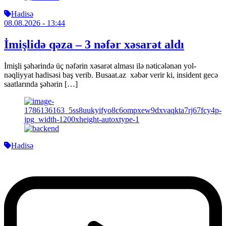
Hadisə
08.08.2026
- 13:44
İmişlidə qəza – 3 nəfər xəsarət aldı
İmişli şəhərində üç nəfərin xəsarət alması ilə nəticələnən yol-
nəqliyyat hadisəsi baş verib. Busaat.az xəbər verir ki, insident gecə
saatlarında şəhərin […]
Hadisə