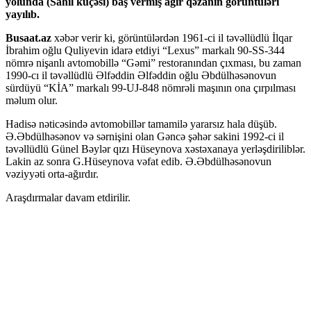
yolunda (Sahil küçəsi) baş vermiş ağır qəzanın görüntüləri
yayılıb.
Busaat.az
xəbər verir ki, görüntülərdən 1961-ci il təvəllüdlü İlqar
İbrahim oğlu Quliyevin idarə etdiyi “Lexus” markalı 90-SS-344
nömrə nişanlı avtomobillə “Gəmi” restoranından çıxması, bu zaman
1990-cı il təvəllüdlü Əlfəddin Əlfəddin oğlu Əbdülhəsənovun
sürdüyü “KİA” markalı 99-UJ-848 nömrəli maşının ona çırpılması
məlum olur.
Hadisə nəticəsində avtomobillər tamamilə yararsız hala düşüb.
Ə.Əbdülhəsənov və sərnişini olan Gəncə şəhər sakini 1992-ci il
təvəllüdlü Günel Bəylər qızı Hüseynova xəstəxanaya yerləşdiriliblər.
Lakin az sonra G.Hüseynova vəfat edib. Ə.Əbdülhəsənovun
vəziyyəti orta-ağırdır.
Araşdırmalar davam etdirilir.