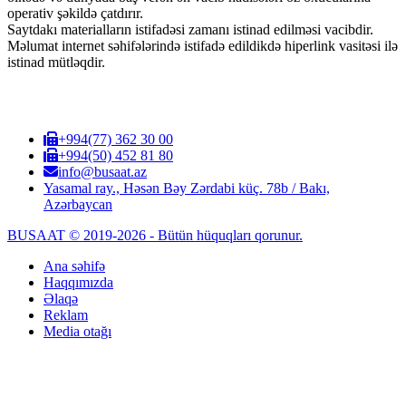
operativ şəkildə çatdırır.
Saytdakı materialların istifadəsi zamanı istinad edilməsi vacibdir.
Məlumat internet səhifələrində istifadə edildikdə hiperlink vasitəsi ilə
istinad mütləqdir.
+994(77) 362 30 00
+994(50) 452 81 80
info@busaat.az
Yasamal ray., Həsən Bəy Zərdabi küç. 78b / Bakı,
Azərbaycan
BUSAAT © 2019-2026 - Bütün hüquqları qorunur.
Ana səhifə
Haqqımızda
Əlaqə
Reklam
Media otağı