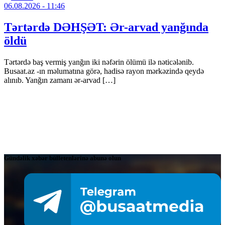
06.08.2026
- 11:46
Tərtərdə DƏHŞƏT: Ər-arvad yanğında
öldü
Tərtərdə baş vermiş yanğın iki nəfərin ölümü ilə nəticələnib.
Busaat.az -ın məlumatına görə, hadisə rayon mərkəzində qeydə
alınıb. Yanğın zamanı ər-arvad […]
Gündəlik xəbər bülletenlərinə abunə olun