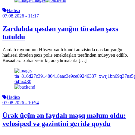
Hadisə
07.08.2026
- 11:17
Zərdabda qəsdən yanğın törədən şəxs
tutuldu
Zərdab rayonunun Hüseynxanlı kəndi ərazisində qəsdən yanğın
hadisəsi törədən şəxs polis əməkdaşları tərəfindən müəyyən edilib.
Busaat.az xəbər verir ki, araşdırmalarla […]
Hadisə
07.08.2026
- 10:54
Ürək üçün ən faydalı məşq məlum oldu:
velosiped və gəzintini geridə qoydu