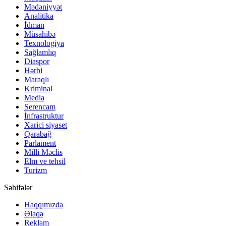
Mədəniyyət
Analitika
İdman
Müsahibə
Texnologiya
Sağlamlıq
Diaspor
Hərbi
Maraqlı
Kriminal
Media
Serencam
İnfrastruktur
Xarici siyaset
Qarabağ
Parlament
Milli Məclis
Elm ve tehsil
Turizm
Səhifələr
Haqqımızda
Əlaqə
Reklam