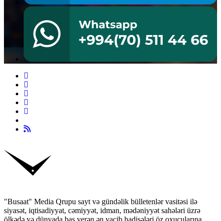
"Busaat" Media Qrupu sayt və gündəlik bülletenlər vasitəsi ilə
siyasət, iqtisadiyyat, cəmiyyət, idman, mədəniyyət sahələri üzrə
ölkədə və dünyada baş verən ən vacib hadisələri öz oxucularına