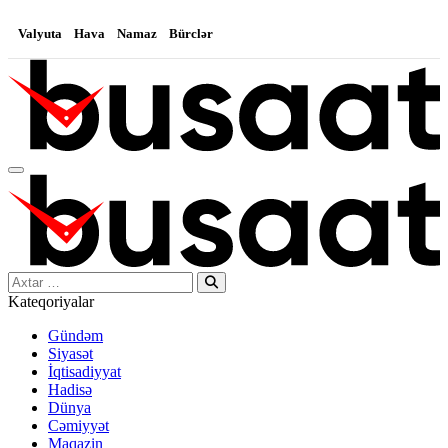
Valyuta
Hava
Namaz
Bürclər
Search…
Kateqoriyalar
Gündəm
Siyasət
İqtisadiyyat
Hadisə
Dünya
Cəmiyyət
Maqazin