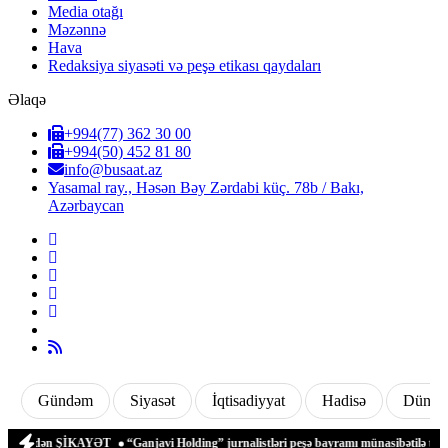
Media otağı
Məzənnə
Hava
Redaksiya siyasəti və peşə etikası qaydaları
Əlaqə
+994(77) 362 30 00
+994(50) 452 81 80
info@busaat.az
Yasamal ray., Həsən Bəy Zərdabi küç. 78b / Bakı,
Azərbaycan
Gündəm
Siyasət
İqtisadiyyat
Hadisə
Dünya
bəydən ŞİKAYƏT
“Ganjavi Holding” jurnalistləri peşə bayramı münasibətilə təbrik e