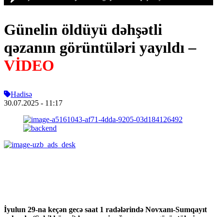
Günelin öldüyü dəhşətli
qəzanın görüntüləri yayıldı –
VİDEO
Hadisə
30.07.2025
- 11:17
İyulun 29-na keçən gecə saat 1 radələrində Novxanı-Sumqayıt