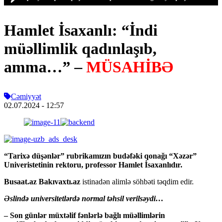
Hamlet İsaxanlı: “İndi
müəllimlik qadınlaşıb,
amma…” –
MÜSAHİBƏ
Cəmiyyət
02.07.2024
- 12:57
“Tarixə düşənlər” rubrikamızın budəfəki qonağı “Xəzər”
Univeristetinin rektoru, professor Hamlet İsaxanlıdır.
Busaat.az Bakıvaxtı.az
istinadən alimlə söhbəti təqdim edir.
Əslində universitetlərdə normal təhsil verilsəydi…
– Son günlər müxtəlif fənlərlə bağlı müəllimlərin