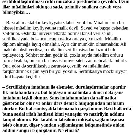
sertifikatlaşdırılması ciddi müzakirə predmetinə çevrilib. Uzun
illər müəllimləri olduqca sadə, primitiv suallara cavab verə
bilməyiblər…
– Bəzi ali məktəblər keyfiyyətsiz təhsil veriblər. Müəllimlərin bir
hissəsi müəllim keyfiyyətinə malik deyil. Savad və başqa cəhətdən
zəifdirlər. Əslində universitetlərdə normal təhsil verilsə idi,
sertifikasiyada belə acınacaqlı nəticə ortaya çıxmazdı. Müəllim
diplom almağa layiq olmalıdır. Ayrı cür mümkün olmamalıdır. Ali
məktəb təhsil veribsə, o müəllim sertifikasiyadan lazımi balı
toplayacaq. Söhbət ondan gedir ki, çoxlu sayda müəllim ordusu
formalaşıb ki, onların bir hissəsi universiteti zəif nəticələrlə bitirib.
Ona görə də sertifikasiya zərurətə çevrilib və müəllimləri
fərqləndirmək üçün ayrı bir yol yoxdur. Sertifikasiya məcburiyyət
kimi həyata keçirilir.
– Sertifikisiya imtahanı ilə ələmələr, durulaşdırmalar aparılır.
İlk imtahandan az bal toplayan müəllimlərə ikinci dəfə şans
imtahanı təşkil olunur. Şans imtahanından da zəif nəticə
göstərənlər olur və onlar dərs demək hüququndan məhrum
olurlar. Bu hal cəmiyyətdə birmənalı qarşılanmır. Bəzi hallarda
buna sosial rifah hadisəsi kimi yanaşılır və nazirliyin addımı
tənqid olunur. Bir tərəfdən təhsilinin inkişafı, sağlamlaşması
tələb olunur, digər yandan sağlamlaşma istiqamətində atılan
addım süngü ilə qarşılanır. Nə etməli?