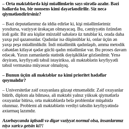
– Orta məktəblərdə kişi müəllimlərin sayı sürətlə azalır. Bəzi
hallarda bu, bir nonsens kimi dəyərləndirilir. Siz necə
qiymətləndirirsiniz?
– Bəzi deputatlarımız da iddia edirlər ki, kişi müəllimlərimiz
yoxdursa, vəziyyət ürəkaçan olmayacaq. Bu, cəmiyyətin özündən
irəli gəlir. Bir ara kişilər müxtəlif sahələrə üz tutublar ki, orada daha
yaxşı pul qazansınlar. Qadınlar isə düşünüblər ki, onlar üçün ən
yaxşı peşə müəllimlikdir. İndi müəllimlik qadınlaşıb, amma metodik
cəhətdən kifayət qədər güclü qadın müəllimlər var. Bu proses davam
edəcək. Yaxın zamanlarda statistik dəyişikliklər gözlənilmir. Yenə
deyirəm, keyfiyyətli təhsil istəyiriksə, ali məktəblərin keyfiyyətli
təhsil verməsinə müyəssər olmalıyıq.
– Bunun üçün ali məktəblər nə kimi prioritet hədəflər
qoymalıdır?
– Universitetlər zəif oxuyanlara güzəşt etməməlidir. Zəif oxuyanlar
bitirib, diplom ala bilməsə, ali məktəbi yalnız yüksək qiymətlərlə
oxuyanlar bitirsə, orta məktəblərdə belə problemlər müşahidə
olunmaz. Problemi ali məktəblərin verdiyi təhsilin keyfiyyətində
axtarmaq lazımdır.
Azərbaycanda iqtisadi və digər vəziyyət normal olsa, insanlarımız
niyə xaricə getsin ki?!