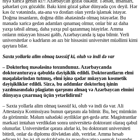
niyə xaricə getsin ki?! Azərbaycan gözəl ölkədir. Təbiəti, insanları,
şəhərləri çox gözəldir. Bakı kimi gözəl şəhər dünyada çox deyil. Hər
kəs öz vətənində, ata-ana və dostları olan yerdə işləmək istəyər.
Doğma insanların, doğma dilin əhatəsində olmaq istəyərlər. Bu
mənada xaricə gedən adamları qınamaq olmur, onlar bir az daha
yaxşı təhsil almaq, daha yaxşı pul qazanmaq istəyirlər. Amma
onların müəyyən hissəsi gəlib, Azərbaycanda iş tapa bilmir. Yerli
universitetlər o kadrların ən azı bir hissəsini universitet müəllimi kimi
qaytara bilər.
Saxta yollarla alim olmaq təəssüf ki, olub və indi də var
– Doktorluq məsələsinə toxundunuz. Azərbaycanda
doktoranturaya qəbulda dəyişiklik edildi. Doktorantların elmi
məqalələrindən tutmuş, elmi işinə qədər müəyyən kosmetik
dəyişikliklər edildi. Sizcə, bu addımlar doktorluq işinin
yazılmasındakı plagiatın qarşısını almaq və Azərbaycan elmini
dünyaya çıxarmaq üçün yetərlidirmi?
– Saxta yollarla alim olmaq təəssüf ki, olub və indi də var. Ali
Attestasiya Komissiyası bunun qarşısını ala bilmir. Bu, heç mümkün
də görünmür. Məlum sahədəki əyriliklər get-gedə artır. Magistrantlar
mərkəzi imtahan verdikdən sonra universitetə doktorant olaraq qəbul
olunurlar. Universitetlər qərara alırlar ki, bu doktorant universiteti
bitirdi, onlar da diplomu dövlətdən alıb, verirlər. Amma hesab
edirəm ki, bu işi ali məktəblərin öz məsuliyyətinə vermək lazımdır.