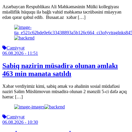
Azərbaycan Respublikası Ali Məhkəməsinin Mülki kollegiyası
müəlliflik hüququ ilə bağlı vahid məhkəmə təcrübəsini müəyyən
edən qərar qəbul edib. Busaat.az xəbər […]
Cəmiyyət
06.08.2026
- 11:51
Sabiq nazirin müsadirə olunan əmlakı
463 min manata satıldı
Xəbər verdiyimiz kimi, sabiq əmək və əhalinin sosial müdafiəsi
naziri Səlim Müslümovun müsadirə olunan 2 mənzili 5-ci dəfə açıq
hərrac […]
Cəmiyyət
06.08.2026
- 10:30