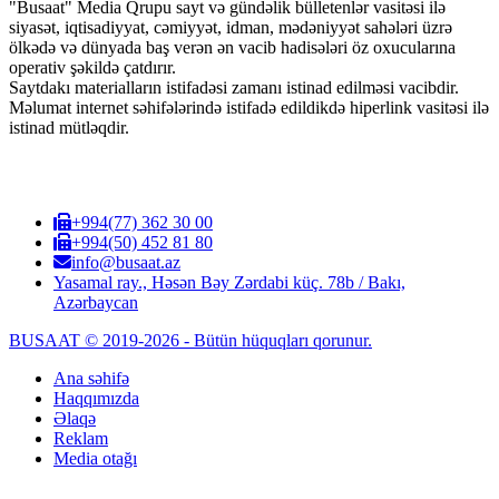
"Busaat" Media Qrupu sayt və gündəlik bülletenlər vasitəsi ilə
siyasət, iqtisadiyyat, cəmiyyət, idman, mədəniyyət sahələri üzrə
ölkədə və dünyada baş verən ən vacib hadisələri öz oxucularına
operativ şəkildə çatdırır.
Saytdakı materialların istifadəsi zamanı istinad edilməsi vacibdir.
Məlumat internet səhifələrində istifadə edildikdə hiperlink vasitəsi ilə
istinad mütləqdir.
+994(77) 362 30 00
+994(50) 452 81 80
info@busaat.az
Yasamal ray., Həsən Bəy Zərdabi küç. 78b / Bakı,
Azərbaycan
BUSAAT © 2019-2026 - Bütün hüquqları qorunur.
Ana səhifə
Haqqımızda
Əlaqə
Reklam
Media otağı