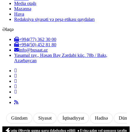
Media otağı
Məzənnə
Hava
Redaksiya siyasəti və peşə etikası qaydaları
Əlaqə
+994(77) 362 30 00
+994(50) 452 81 80
info@busaat.az
Yasamal ray., Həsən Bəy Zərdabi küç. 78b / Bakı,
Azərbaycan
Gündəm
Siyasət
İqtisadiyyat
Hadisə
Dünya
q Əliyevin qızına qarşı dələduzluq edildi
Evinə gələn yol qonşusu tərəfindən zəbt 