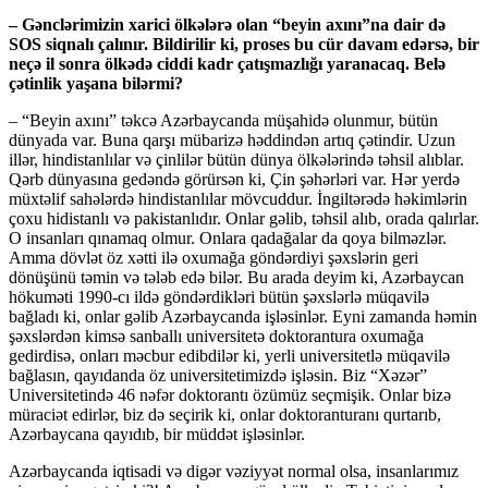
– Gənclərimizin xarici ölkələrə olan “beyin axını”na dair də
SOS siqnalı çalınır. Bildirilir ki, proses bu cür davam edərsə, bir
neçə il sonra ölkədə ciddi kadr çatışmazlığı yaranacaq. Belə
çətinlik yaşana bilərmi?
– “Beyin axını” təkcə Azərbaycanda müşahidə olunmur, bütün
dünyada var. Buna qarşı mübarizə həddindən artıq çətindir. Uzun
illər, hindistanlılar və çinlilər bütün dünya ölkələrində təhsil alıblar.
Qərb dünyasına gedəndə görürsən ki, Çin şəhərləri var. Hər yerdə
müxtəlif sahələrdə hindistanlılar mövcuddur. İngiltərədə həkimlərin
çoxu hidistanlı və pakistanlıdır. Onlar gəlib, təhsil alıb, orada qalırlar.
O insanları qınamaq olmur. Onlara qadağalar da qoya bilməzlər.
Amma dövlət öz xətti ilə oxumağa göndərdiyi şəxslərin geri
dönüşünü təmin və tələb edə bilər. Bu arada deyim ki, Azərbaycan
hökuməti 1990-cı ildə göndərdikləri bütün şəxslərlə müqavilə
bağladı ki, onlar gəlib Azərbaycanda işləsinlər. Eyni zamanda həmin
şəxslərdən kimsə sanballı universitetə doktorantura oxumağa
gedirdisə, onları məcbur edibdilər ki, yerli universitetlə müqavilə
bağlasın, qayıdanda öz universitetimizdə işləsin. Biz “Xəzər”
Universitetində 46 nəfər doktorantı özümüz seçmişik. Onlar bizə
müraciət edirlər, biz də seçirik ki, onlar doktoranturanı qurtarıb,
Azərbaycana qayıdıb, bir müddət işləsinlər.
Azərbaycanda iqtisadi və digər vəziyyət normal olsa, insanlarımız