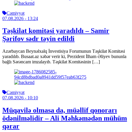
Cəmiyyət
07.08.2026
- 13:24
Təşkilat komitəsi yaradıldı – Samir
Şərifov sədr təyin edildi
Azərbaycan Beynəlxalq İnvestisiya Forumunun Təşkilat Komitəsi
yaradılıb. Busaat.az xəbər verir ki, Prezident İlham Əliyev bununla
bağlı Sərəncam imzalayıb. Təşkilat Komitəsinin […]
Cəmiyyət
07.08.2026
- 10:10
Müqavilə olmasa da, müəllif qonorarı
ödənilməlidir – Ali Məhkəmədən mühüm
qərar