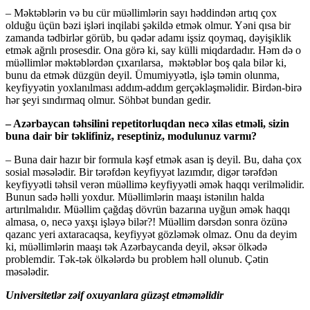
– Məktəblərin və bu cür müəllimlərin sayı həddindən artıq çox
olduğu üçün bəzi işləri inqilabi şəkildə etmək olmur. Yəni qısa bir
zamanda tədbirlər görüb, bu qədər adamı işsiz qoymaq, dəyişiklik
etmək ağrılı prosesdir. Ona görə ki, say külli miqdardadır. Həm də o
müəllimlər məktəblərdən çıxarılarsa, məktəblər boş qala bilər ki,
bunu da etmək düzgün deyil. Ümumiyyətlə, işlə təmin olunma,
keyfiyyətin yoxlanılması addım-addım gerçəkləşməlidir. Birdən-birə
hər şeyi sındırmaq olmur. Söhbət bundan gedir.
– Azərbaycan təhsilini repetitorluqdan necə xilas etməli, sizin
buna dair bir təklifiniz, reseptiniz, modulunuz varmı?
– Buna dair hazır bir formula kəşf etmək asan iş deyil. Bu, daha çox
sosial məsələdir. Bir tərəfdən keyfiyyət lazımdır, digər tərəfdən
keyfiyyətli təhsil verən müəllimə keyfiyyətli əmək haqqı verilməlidir.
Bunun sadə həlli yoxdur. Müəllimlərin maaşı istənilın halda
artırılmalıdır. Müəllim çağdaş dövrün bazarına uyğun əmək haqqı
almasa, o, necə yaxşı işləyə bilər?! Müəllim dərsdən sonra özünə
qazanc yeri axtaracaqsa, keyfiyyət gözləmək olmaz. Onu da deyim
ki, müəllimlərin maaşı tək Azərbaycanda deyil, əksər ölkədə
problemdir. Tək-tək ölkələrdə bu problem həll olunub. Çətin
məsələdir.
Universitetlər zəif oxuyanlara güzəşt etməməlidir