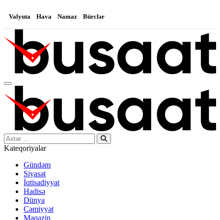
Valyuta
Hava
Namaz
Bürclər
Search…
Kateqoriyalar
Gündəm
Siyasət
İqtisadiyyat
Hadisə
Dünya
Cəmiyyət
Maqazin