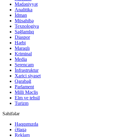
Mədəniyyət
Analitika
İdman
Müsahibə
Texnologiya
Sağlamlıq
Diaspor
Hərbi
Maraqlı
Kriminal
Media
Serencam
İnfrastruktur
Xarici siyaset
Qarabağ
Parlament
Milli Məclis
Elm ve tehsil
Turizm
Səhifələr
Haqqımızda
Əlaqə
Reklam