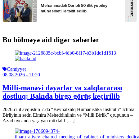
Bu bölməyə aid digər xəbərlər
Cəmiyyət
08.08.2026
- 11:20
Milli-mənəvi dəyərlər və xalqlararası
dostluq: Bakıda birgə görüş keçirilib
2026-cı il avqustun 7-də “Beynəlxalq Humanistika İnstitutu” İctimai
Birliyinin sədri Elmira Məhəddinlinin və “Milli Birlik” qrupunun –
Azərbaycanda yaşayan müxtəlif […]