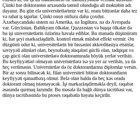
Çünki hər doktorantın arxasında təmsil olunduğu ali məktəbin adı
dayanır. Bu gün elə universitetlərimiz var ki, oranı bitirənlər daha tez
və rahat iş tapırlar. Çünki onun nüfuzu daha çoxdur.
Azərbaycandakı sistem nə Amerika, nə İngiltərə, nə də Avropada
var. Gürcüstan, Baltikyanı ölkələr, Qazaxıstan və başqa ölkələr də
bu işi universitetlərin özlərinə həvalə ediblər. Bu mənada düşünürəm
ki, hər şeyi mərkəzləşdirib, kontrol etmək müsbət effekt vermir. Ən
düzgünü odur ki, universitetlərin bir hissəsini akkreditasiya etsinlər,
səviyyəli alimləri olan, beynəlxalq əlaqələri güclü olan, tədqiqat və
çap gücü olan universitetlərə doktoranturada böyük yerlər verilsin.
Bu keyfiyyətləri olmayan univeristetlərə isə ya yer az verilsin, ya da
heç verilməsin. Universitetlər də öz doktorantlarına diplomlar versin.
Bir az sonra bilinəcək ki, filan universiteti bitirən doktorantların
keyfiyyəti qənaətbəxş olmur. Belə olan halda da heç kəs orada
doktorant olmaq istəməyəcək. İşi mərkəzləşdirməklə deyil, rəqabət
əsasında qurmaq lazımdır. Bu məsələ ilə bağlı dünya təcrübəsi var,
dünya təcrübəsində bu proses rəqabətlə həyata keçirilir.