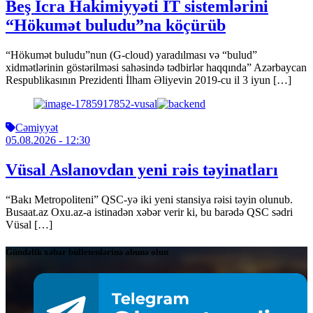
Beş İcra Hakimiyyəti İT sistemlərini
“Hökumət buludu”na köçürüb
“Hökumət buludu”nun (G-cloud) yaradılması və “bulud”
xidmətlərinin göstərilməsi sahəsində tədbirlər haqqında” Azərbaycan
Respublikasının Prezidenti İlham Əliyevin 2019-cu il 3 iyun […]
Cəmiyyət
05.08.2026
- 12:30
Vüsal Aslanovdan yeni rəis təyinatları
“Bakı Metropoliteni” QSC-yə iki yeni stansiya rəisi təyin olunub.
Busaat.az Oxu.az-a istinadən xəbər verir ki, bu barədə QSC sədri
Vüsal […]
Gündəlik xəbər bülletenlərinə abunə olun