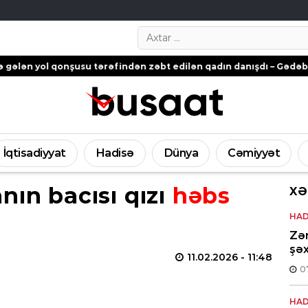
Search…
 qonşusu tərəfindən zəbt edilən qadın danışdı – Gədəbəydən ŞİK
İqtisadiyyat
Hadisə
Dünya
Cəmiyyət
nın bacısı qızı
həbs
XƏ
HAD
Zə
şəx
11.02.2026
- 11:48
0
HAD