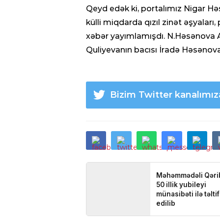
Qeyd edək ki, portalımız Nigar H
külli miqdarda qızıl zinət əşyaları,
xəbər yayımlamışdı. N.Həsənova A
Quliyevanın bacısı İradə Həsənovan
Bizim Twitter kanalımı