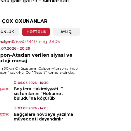
sək gəlir gətirir – Alimlərdən
aqlı araşdırma
7.08.2026
- 10:25
 ÇOX OXUNANLAR
IYYƏT
GÜNLÜK
HƏFTƏLIK
AYLIQ
avilə olmasa da, müəllif
orarı ödənilməlidir – Ali
hkəmədən mühüm qərar
1.07.2026
- 20:29
pon-Atadan verilən siyasi və
7.08.2026
- 10:10
ateji mesaj
un 30-da Qırğızıstanın Çolpon-Ata şəhərində
ICI SIYASET
əşən “Issyk-Kul Golf Resort” kompleksində
 Klubunun açılışında Azərbaycan Prezidenti
ərbaycandan tranzit keçməklə
m Əliyevin Qırğızıstan Prezidenti Sadır […]
06.08.2026
- 10:30
mənistana buğda və daş kömür
Beş İcra Hakimiyyəti İT
ndəriləcək
sistemlərini “Hökumət
buludu”na köçürüb
7.08.2026
- 09:47
03.08.2026
- 14:01
IZM
Bağçalara növbəyə yazılma
müvəqqəti dayandırılır
kiyədəki bu tarixi abidə
SCO-nun Dünya İrsinin İlkin