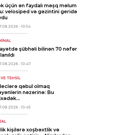
ək üçün ən faydalı məşq məlum
u: velosiped və gəzintini geridə
ydu
7.08.2026
- 10:54
MINAL
ayətdə şübhəli bilinən 70 nəfər
lanıldı
7.08.2026
- 10:47
 VE TEHSIL
leclərə qəbul olmaq
əyənlərin nəzərinə: Bu
rixədək…
7.08.2026
- 10:45
IAL
ilik kişilərə xoşbəxtlik və