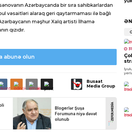
yük
əsənovanın Azərbaycanda bir sıra sahibkarlardan
mar
 pul vəsaitləri alaraq geri qaytarmaması ilə bağlı
0
ƏN
zərbaycanın məşhur Xalq artisti İlhamə
CƏM
ın qızıdır.
Müq
qon
Mə
3
Çol
za abunə olun
0
str
İyul
XAR
yerl
Qolf
Az
Busaat
İlha
Er
Media Group
gö
0
TUR
Tür
UNE