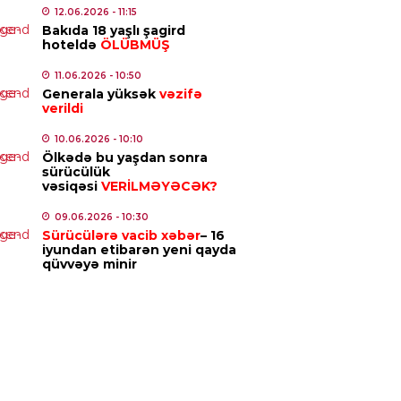
12.06.2026
- 11:15
IYYƏT
Bakıda 18 yaşlı şagird
hoteldə
ÖLÜBMÜŞ
iq nazirin müsadirə olunan
akı 463 min manata satıldı
11.06.2026
- 10:50
6.08.2026
Generala yüksək
- 11:51
vəzifə
verildi
ISƏ
10.06.2026
- 10:10
Ölkədə bu yaşdan sonra
rtərdə DƏHŞƏT: Ər-arvad
sürücülük
ğında öldü
vəsiqəsi
VERİLMƏYƏCƏK?
6.08.2026
- 11:46
09.06.2026
- 10:30
Sürücülərə vacib xəbər
– 16
ISADIYYAT
iyundan etibarən yeni qayda
qüvvəyə minir
ıl bahalaşdı
6.08.2026
- 11:03
MINAL
ayətdə şübhəli bilinən 48 nəfər
lanıldı