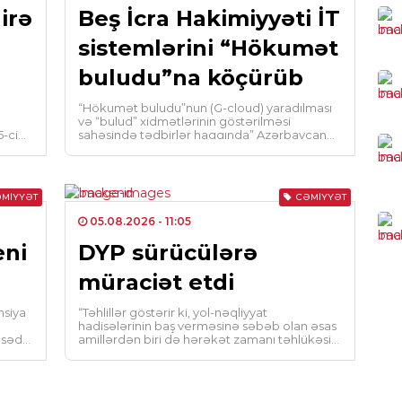
irə
Beş İcra Hakimiyyəti İT
CƏM
sistemlərini “Hökumət
Sab
əml
buludu”na köçürüb
0
“Hökumət buludu”nun (G-cloud) yaradılması
və “bulud” xidmətlərinin göstərilməsi
-ci
sahəsində tədbirlər haqqında” Azərbaycan
HAD
Respublikasının Prezidenti İlham Əliyevin
Tə
2019-cu il 3 iyun […]
yan
MIYYƏT
CƏMIYYƏT
0
05.08.2026
- 11:05
eni
DYP sürücülərə
İQT
Qız
müraciət etdi
0
nsiya
“Təhlillər göstərir ki, yol-nəqliyyat
hadisələrinin baş verməsinə səbəb olan əsas
 sədri
amillərdən biri də hərəkət zamanı təhlükəsiz
KRI
ara məsafəsinin qorunmamasıdır. Bu […]
Cin
sax