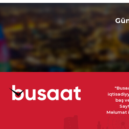
Gün
"Busaa
iqtisadiy
baş ve
Sayt
Məlumat in