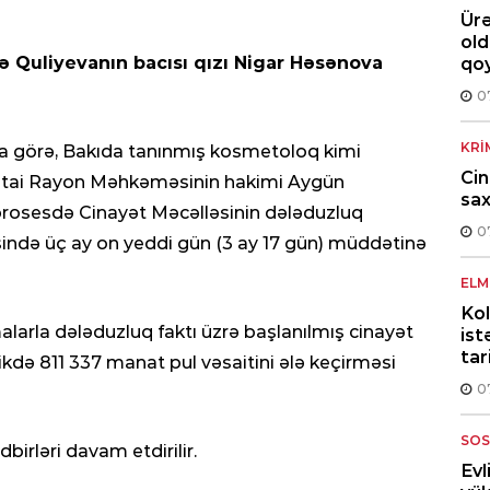
Ür
old
ə Quliyevanın bacısı qızı Nigar Həsənova
qo
0
KRI
a görə, Bakıda tanınmış kosmetoloq kimi
Cin
ətai Rayon Məhkəməsinin hakimi Aygün
sax
n prosesdə Cinayət Məcəlləsinin dələduzluq
0
sində üç ay on yeddi gün (3 ay 17 gün) müddətinə
ELM
Kol
alarla dələduzluq faktı üzrə başlanılmış cinayət
ist
ta
ikdə 811 337 manat pul vəsaitini ələ keçirməsi
0
SOS
dbirləri davam etdirilir.
Evl