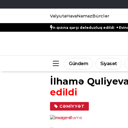
Valyuta
Hava
Namaz
Bürclər
or Natiq Əliyevin qızına qarşı dələduzluq edildi
Evinə gələn yol
Gündəm
Siyasət
İlhamə Quliyeva
edildi
CƏMIYYƏT