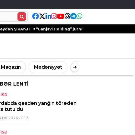
AYƏT
“Ganjavi Holding” jurnalistləri peşə bayramı münasibətilə 
Maqazin
Mədəniyyət
➜
Digər
BƏR LENTI
İdman
Müsahibə
ISƏ
rdabda qəsdən yanğın törədən
s tutuldu
7.08.2026
- 11:17
ISƏ