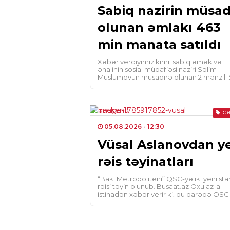
Sabiq nazirin müsad
olunan əmlakı 463
min manata satıldı
Xəbər verdiyimiz kimi, sabiq əmək və
əhalinin sosial müdafiəsi naziri Səlim
Müslümovun müsadirə olunan 2 mənzili 5
dəfə açıq hərrac […]
CƏ
05.08.2026
- 12:30
Vüsal Aslanovdan y
rəis təyinatları
“Bakı Metropoliteni” QSC-yə iki yeni sta
rəisi təyin olunub. Busaat.az Oxu.az-a
istinadən xəbər verir ki, bu barədə QSC
Vüsal […]