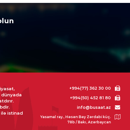
6.08.2026
- 10:54
AN
olun
arabağ” “Dinamo”ya qarşı
6.08.2026
- 10:34
ISADIYYAT
lar almaq istəyənlərin
ərinə!
6.08.2026
- 10:31
IYYƏT
+994(77) 362 30 00
iyasət,
 İcra Hakimiyyəti İT
və dünyada
temlərini “Hökumət buludu”na
+994(50) 452 81 80
tdırır.
çürüb
bdir.
info@busaat.az
6.08.2026
- 10:30
ilə istinad
Yasamal ray., Həsən Bəy Zərdabi küç.
78b / Bakı, Azərbaycan
NYA