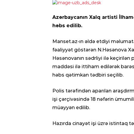
Azərbaycanın Xalq artisti İlham
həbs edilib.
Manset.az-ın əldə etdiyi məlumat
fəaliyyət göstərən N.Həsənova X
Həsənovanın sədrliyi ilə keçirilə
maddəsi ilə ittiham edilərək barə
həbs qətimkan tədbiri seçilib.
Polis tərəfindən aparılan araşdırm
işi çərçivəsində 18 nəfərin ümumil
müəyyən edilib.
Hazırda cinayət işi üzrə istintaq tə