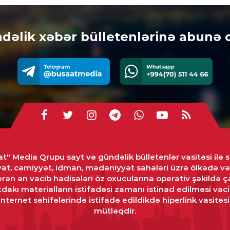
0
İDM
dəlik xəbər bülletenlərinə abunə 
“Q
0
İQT
Dol
nəz
0
CƏM
t" Media Qrupu sayt və gündəlik bülletenlər vasitəsi ilə s
Beş
yat, cəmiyyət, idman, mədəniyyət sahələri üzrə ölkədə 
sis
rən ən vacib hadisələri öz oxucularına operativ şəkildə ça
kö
dakı materialların istifadəsi zamanı istinad edilməsi vaci
0
ternet səhifələrində istifadə edildikdə hiperlink vasitəsi 
mütləqdir.
DÜ