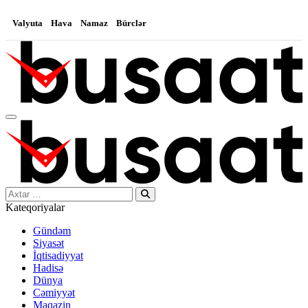
Valyuta
Hava
Namaz
Bürclər
Search…
Kateqoriyalar
Gündəm
Siyasət
İqtisadiyyat
Hadisə
Dünya
Cəmiyyət
Maqazin