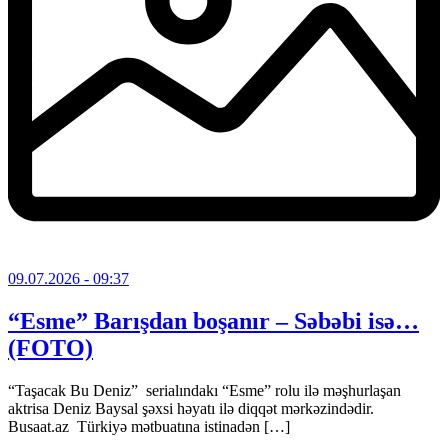
09.07.2026
- 09:37
“Esme” Barışdan boşanır – Səbəbi isə…
(FOTO)
“Taşacak Bu Deniz” serialındakı “Esme” rolu ilə məşhurlaşan
aktrisa Deniz Baysal şəxsi həyatı ilə diqqət mərkəzindədir.
Busaat.az Türkiyə mətbuatına istinadən […]