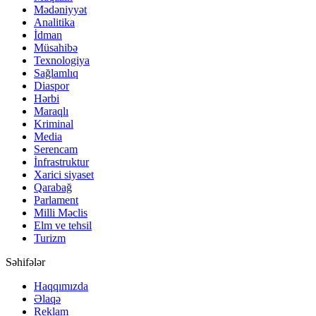
Mədəniyyət
Analitika
İdman
Müsahibə
Texnologiya
Sağlamlıq
Diaspor
Hərbi
Maraqlı
Kriminal
Media
Serencam
İnfrastruktur
Xarici siyaset
Qarabağ
Parlament
Milli Məclis
Elm ve tehsil
Turizm
Səhifələr
Haqqımızda
Əlaqə
Reklam