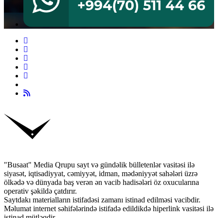
"Busaat" Media Qrupu sayt və gündəlik bülletenlər vasitəsi ilə
siyasət, iqtisadiyyat, cəmiyyət, idman, mədəniyyət sahələri üzrə
ölkədə və dünyada baş verən ən vacib hadisələri öz oxucularına
operativ şəkildə çatdırır.
Saytdakı materialların istifadəsi zamanı istinad edilməsi vacibdir.
Məlumat internet səhifələrində istifadə edildikdə hiperlink vasitəsi ilə
istinad mütləqdir.