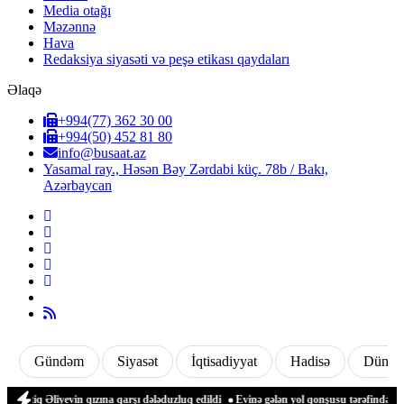
Media otağı
Məzənnə
Hava
Redaksiya siyasəti və peşə etikası qaydaları
Əlaqə
+994(77) 362 30 00
+994(50) 452 81 80
info@busaat.az
Yasamal ray., Həsən Bəy Zərdabi küç. 78b / Bakı,
Azərbaycan
Gündəm
Siyasət
İqtisadiyyat
Hadisə
Dünya
Əliyevin qızına qarşı dələduzluq edildi
Evinə gələn yol qonşusu tərəfindən zəbt ed