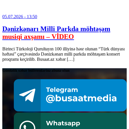
05.07.2026
- 13:50
Dənizkənarı Milli Parkda möhtəşəm
musiqi axşamı – VİDEO
Birinci Türkoloji Qurultayın 100 illiyinə həsr olunan “Türk dünyası
həftəsi” çərçivəsində Dənizkənarı milli parkda möhtəşəm konsert
proqramı keçirilib. Busaat.az xəbər […]
Gündəlik xəbər bülletenlərinə abunə olun