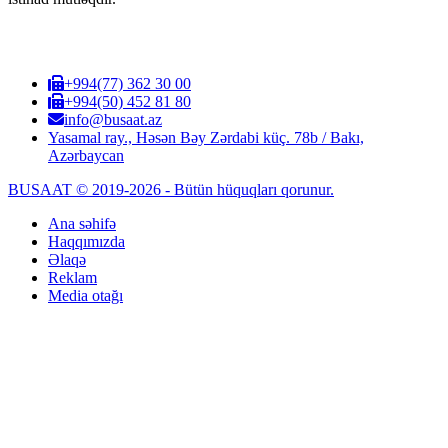
+994(77) 362 30 00
+994(50) 452 81 80
info@busaat.az
Yasamal ray., Həsən Bəy Zərdabi küç. 78b / Bakı,
Azərbaycan
BUSAAT © 2019-2026 - Bütün hüquqları qorunur.
Ana səhifə
Haqqımızda
Əlaqə
Reklam
Media otağı