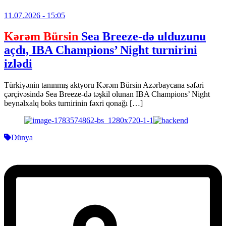
11.07.2026
- 15:05
Kərəm Bürsin
Sea Breeze-də ulduzunu
açdı, IBA Champions’ Night turnirini
izlədi
Türkiyənin tanınmış aktyoru Kərəm Bürsin Azərbaycana səfəri
çərçivəsində Sea Breeze-də təşkil olunan IBA Champions’ Night
beynəlxalq boks turnirinin fəxri qonağı […]
Dünya