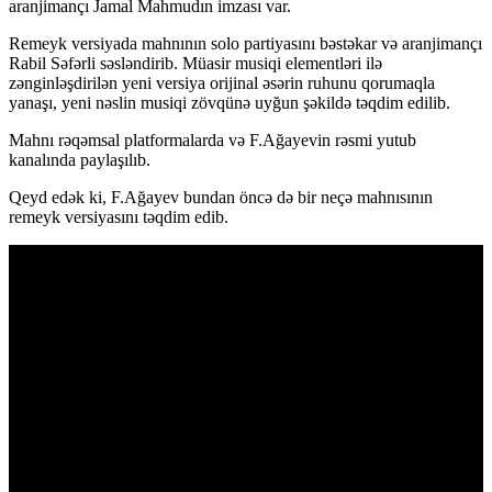
aranjimançı Jamal Mahmudın imzası var.
Remeyk versiyada mahnının solo partiyasını bəstəkar və aranjimançı
Rabil Səfərli səsləndirib. Müasir musiqi elementləri ilə
zənginləşdirilən yeni versiya orijinal əsərin ruhunu qorumaqla
yanaşı, yeni nəslin musiqi zövqünə uyğun şəkildə təqdim edilib.
Mahnı rəqəmsal platformalarda və F.Ağayevin rəsmi yutub
kanalında paylaşılıb.
Qeyd edək ki, F.Ağayev bundan öncə də bir neçə mahnısının
remeyk versiyasını təqdim edib.