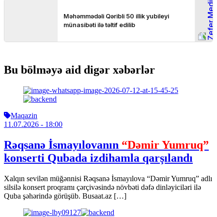
Bu bölməyə aid digər xəbərlər
Maqazin
11.07.2026
- 18:00
Rəqsanə İsmayılovanın
“Dəmir Yumruq”
konserti Qubada izdihamla qarşılandı
Xalqın sevilən müğənnisi Rəqsanə İsmayılova “Dəmir Yumruq” adlı
silsilə konsert proqramı çərçivəsində növbəti dəfə dinləyiciləri ilə
Quba şəhərində görüşüb. Busaat.az […]