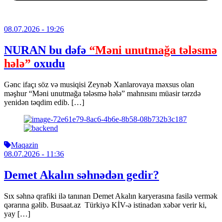
08.07.2026
- 19:26
NURAN bu dəfə
“Məni unutmağa tələsmə
hələ”
oxudu
Gənc ifaçı söz və musiqisi Zeynəb Xanlarovaya məxsus olan
məşhur “Məni unutmağa tələsmə hələ” mahnısını müasir tərzdə
yenidən təqdim edib. […]
Maqazin
08.07.2026
- 11:36
Demet Akalın səhnədən gedir?
Sıx səhnə qrafiki ilə tanınan Demet Akalın karyerasına fasilə vermək
qərarına gəlib. Busaat.az Türkiyə KİV-ə istinadən xəbər verir ki,
yay […]