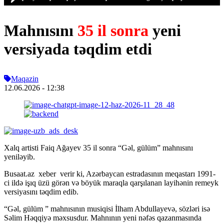
Mahnısını
35 il sonra
yeni
versiyada təqdim etdi
Maqazin
12.06.2026
- 12:38
Xalq artisti Faiq Ağayev 35 il sonra “Gəl, gülüm” mahnısını
yeniləyib.
Busaat.az xeber verir ki, Azərbaycan estradasının meqastarı 1991-
ci ildə işıq üzü görən və böyük maraqla qarşılanan layihənin remeyk
versiyasını təqdim edib.
“Gəl, gülüm ” mahnısının musiqisi İlham Abdullayevə, sözləri isə
Səlim Həqqiyə məxsusdur. Mahnının yeni nəfəs qazanmasında