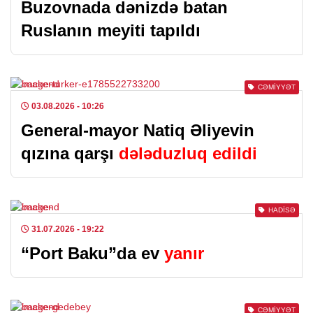
Buzovnada dənizdə batan
Ruslanın meyiti tapıldı
CƏMIYYƏT
03.08.2026
- 10:26
General-mayor Natiq Əliyevin
qızına qarşı
dələduzluq edildi
HADISƏ
31.07.2026
- 19:22
“Port Baku”da ev
yanır
CƏMIYYƏT