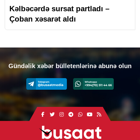
Kəlbəcərdə sursat partladı –
Çoban xəsarət aldı
Gündəlik xəbər bülletenlərinə abunə olun