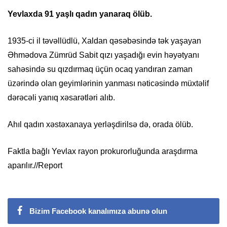
Yevlaxda 91 yaşlı qadın yanaraq ölüb.
1935-ci il təvəllüdlü, Xaldan qəsəbəsində tək yaşayan
Əhmədova Zümrüd Sabit qızı yaşadığı evin həyətyanı
sahəsində su qızdırmaq üçün ocaq yandıran zaman
üzərində olan geyimlərinin yanması nəticəsində müxtəlif
dərəcəli yanıq xəsarətləri alıb.
Ahıl qadın xəstəxanaya yerləşdirilsə də, orada ölüb.
Faktla bağlı Yevlax rayon prokurorluğunda araşdırma
aparılır.//Report
Bizim Facebook kanalımıza abunə olun