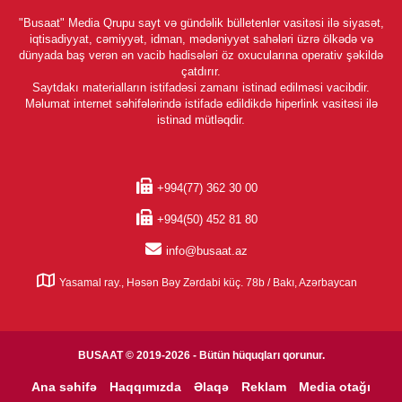
"Busaat" Media Qrupu sayt və gündəlik bülletenlər vasitəsi ilə siyasət,
iqtisadiyyat, cəmiyyət, idman, mədəniyyət sahələri üzrə ölkədə və
dünyada baş verən ən vacib hadisələri öz oxucularına operativ şəkildə
çatdırır.
Saytdakı materialların istifadəsi zamanı istinad edilməsi vacibdir.
Məlumat internet səhifələrində istifadə edildikdə hiperlink vasitəsi ilə
istinad mütləqdir.
+994(77) 362 30 00
+994(50) 452 81 80
info@busaat.az
Yasamal ray., Həsən Bəy Zərdabi küç. 78b / Bakı, Azərbaycan
BUSAAT © 2019-2026 - Bütün hüquqları qorunur.
Ana səhifə
Haqqımızda
Əlaqə
Reklam
Media otağı