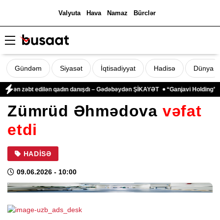
Valyuta
Hava
Namaz
Bürclər
Gündəm
Siyasət
İqtisadiyyat
Hadisə
Dünya
ndən zəbt edilən qadın danışdı – Gədəbəydən ŞİKAYƏT
“Ganjavi Holding” jurn
Zümrüd Əhmədova
vəfat
etdi
HADISƏ
09.06.2026
- 10:00