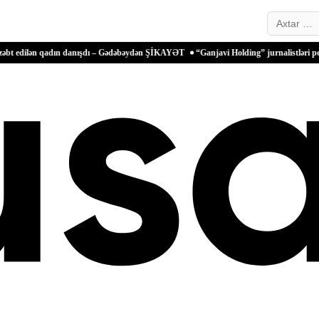
Search…
qadın danışdı – Gədəbəydən ŞİKAYƏT
“Ganjavi Holding” jurnalistləri peşə bayramı 