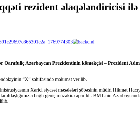
ti rezident əlaqələndiricisi il
 Qarafuliç Azərbaycan Prezidentinin köməkçisi – Prezident Admini
dələyinin “X” səhifəsində məlumat verilib.
istrasiyasının Xarici siyasət məsələləri şöbəsinin müdiri Hikmət Hacıye
 tərəfdaşlığımızla bağlı geniş müzakirə aparıldı. BMT-nin Azərbaycan
ilib.