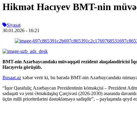
Hikmət Hacıyev BMT-nin müvəqqə
Siyasət
30.01.2026
- 16:21
BMT-nin Azərbaycandakı müvəqqəti rezident əlaqələndiricisi İqor
Hacıyevlə görüşüb.
Busaat.az
xəbər verir ki, bu barədə BMT-nin Azərbaycandakı nümayən
“İqor Qarafuliç Azərbaycan Prezidentinin köməkçisi – Prezident Admin
sədaqəti və yeni Əməkdaşlıq Çərçivəsi (2026-2030) əsasında davamlı
üçün milli prioritetlərini dəstəkləməyə sadiqdir”, – paylaşımda qeyd ed