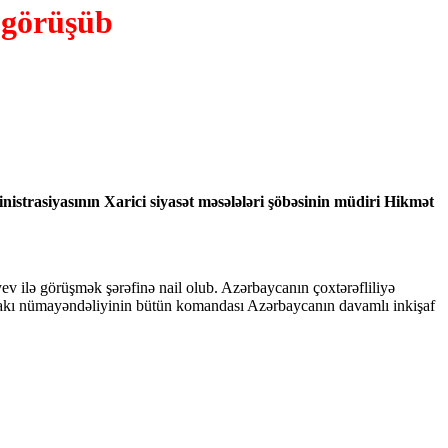
ə
görüşüb
strasiyasının Xarici siyasət məsələləri şöbəsinin müdiri Hikmət
v ilə görüşmək şərəfinə nail olub. Azərbaycanın çoxtərəfliliyə
dakı nümayəndəliyinin bütün komandası Azərbaycanın davamlı inkişaf