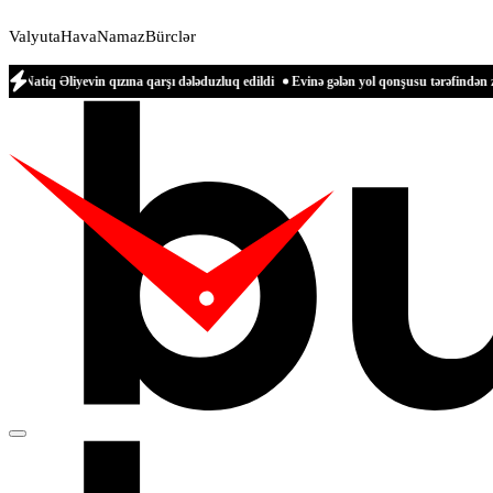
Valyuta
Hava
Namaz
Bürclər
vin qızına qarşı dələduzluq edildi
Evinə gələn yol qonşusu tərəfindən zəbt edilən 