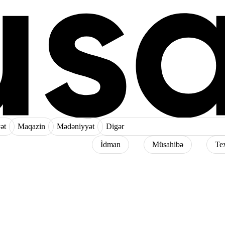
ət
Maqazin
Mədəniyyət
Digər
İdman
Müsahibə
Te