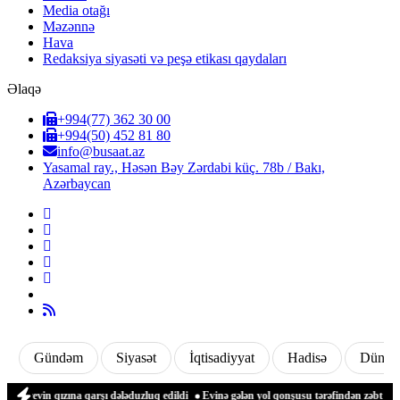
Media otağı
Məzənnə
Hava
Redaksiya siyasəti və peşə etikası qaydaları
Əlaqə
+994(77) 362 30 00
+994(50) 452 81 80
info@busaat.az
Yasamal ray., Həsən Bəy Zərdabi küç. 78b / Bakı,
Azərbaycan
Gündəm
Siyasət
İqtisadiyyat
Hadisə
Dünya
evin qızına qarşı dələduzluq edildi
Evinə gələn yol qonşusu tərəfindən zəbt edilən