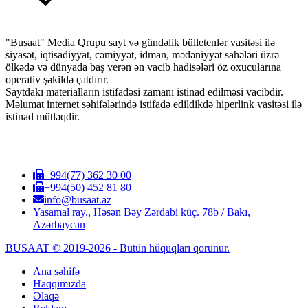
"Busaat" Media Qrupu sayt və gündəlik bülletenlər vasitəsi ilə
siyasət, iqtisadiyyat, cəmiyyət, idman, mədəniyyət sahələri üzrə
ölkədə və dünyada baş verən ən vacib hadisələri öz oxucularına
operativ şəkildə çatdırır.
Saytdakı materialların istifadəsi zamanı istinad edilməsi vacibdir.
Məlumat internet səhifələrində istifadə edildikdə hiperlink vasitəsi ilə
istinad mütləqdir.
+994(77) 362 30 00
+994(50) 452 81 80
info@busaat.az
Yasamal ray., Həsən Bəy Zərdabi küç. 78b / Bakı,
Azərbaycan
BUSAAT © 2019-2026 - Bütün hüquqları qorunur.
Ana səhifə
Haqqımızda
Əlaqə