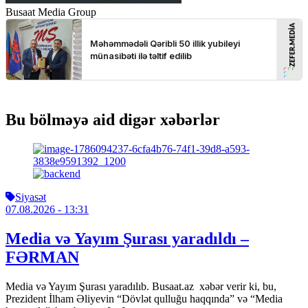
Busaat Media Group
Bu bölməyə aid digər xəbərlər
Siyasət
07.08.2026
- 13:31
Media və Yayım Şurası yaradıldı –
FƏRMAN
Media və Yayım Şurası yaradılıb. Busaat.az xəbər verir ki, bu,
Prezident İlham Əliyevin “Dövlət qulluğu haqqında” və “Media