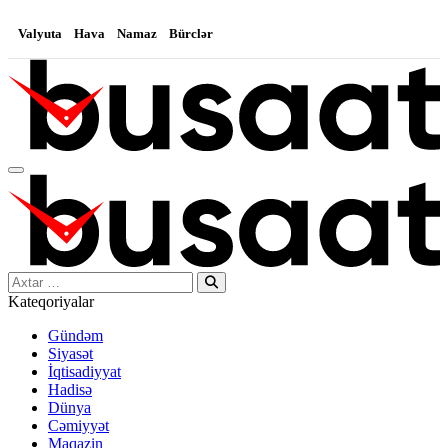
Valyuta
Hava
Namaz
Bürclər
Search…
Kateqoriyalar
Gündəm
Siyasət
İqtisadiyyat
Hadisə
Dünya
Cəmiyyət
Maqazin