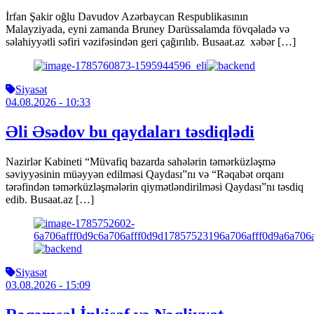
İrfan Şakir oğlu Davudov Azərbaycan Respublikasının
Malayziyada, eyni zamanda Bruney Darüssalamda fövqəladə və
səlahiyyətli səfiri vəzifəsindən geri çağırılıb. Busaat.az xəbər […]
Siyasət
04.08.2026
- 10:33
Əli Əsədov bu qaydaları təsdiqlədi
Nazirlər Kabineti “Müvafiq bazarda sahələrin təmərküzləşmə
səviyyəsinin müəyyən edilməsi Qaydası”nı və “Rəqabət orqanı
tərəfindən təmərküzləşmələrin qiymətləndirilməsi Qaydası”nı təsdiq
edib. Busaat.az […]
Siyasət
03.08.2026
- 15:09