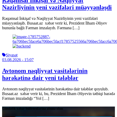
Rəqəmsal İnkişaf və Nəqliyyat
Nazirliyinin yeni vəzifələri müəyyənləşdi
Rəqəmsal İnkişaf və Nəqliyyat Nazirliyinin yeni vəzifələri
müəyyənləşib. Busaat.az xəbər verir ki, Prezident İlham Əliyev
bununla bağlı Fərman imzalayıb. Fərmana […]
Siyasət
03.08.2026
- 15:07
Avtonom nəqliyyat vasitələrinin
hərəkətinə dair yeni tələblər
Avtonom nəqliyyat vasitələrinin hərəkətinə dair tələblər qoyulub.
Busaat.az xəbər verir ki, bu, Prezident İlham Əliyevin tətbiqi barədə
Fərman imzaladığı “Yol […]
Gündəlik xəbər bülletenlərinə abunə olun