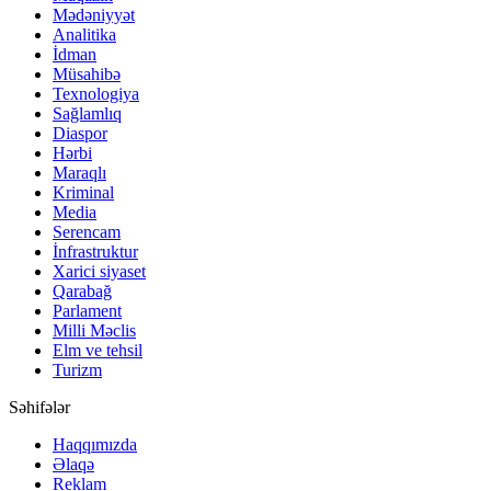
Mədəniyyət
Analitika
İdman
Müsahibə
Texnologiya
Sağlamlıq
Diaspor
Hərbi
Maraqlı
Kriminal
Media
Serencam
İnfrastruktur
Xarici siyaset
Qarabağ
Parlament
Milli Məclis
Elm ve tehsil
Turizm
Səhifələr
Haqqımızda
Əlaqə
Reklam