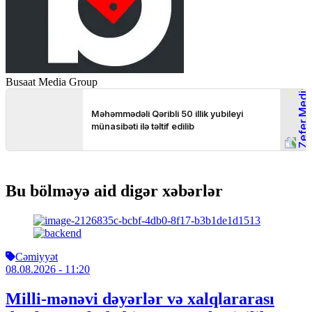
Busaat Media Group
Bu bölməyə aid digər xəbərlər
Cəmiyyət
08.08.2026
- 11:20
Milli-mənəvi dəyərlər və xalqlararası