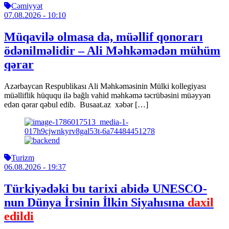
Cəmiyyət
07.08.2026
- 10:10
Müqavilə olmasa da, müəllif qonorarı
ödənilməlidir – Ali Məhkəmədən mühüm
qərar
Azərbaycan Respublikası Ali Məhkəməsinin Mülki kollegiyası
müəlliflik hüququ ilə bağlı vahid məhkəmə təcrübəsini müəyyən
edən qərar qəbul edib. Busaat.az xəbər […]
Turizm
06.08.2026
- 19:37
Türkiyədəki bu tarixi abidə UNESCO-
nun Dünya İrsinin İlkin Siyahısına
daxil
edildi