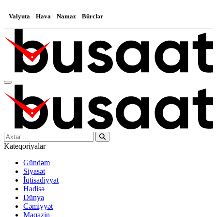
Valyuta
Hava
Namaz
Bürclər
Search…
Kateqoriyalar
Gündəm
Siyasət
İqtisadiyyat
Hadisə
Dünya
Cəmiyyət
Maqazin