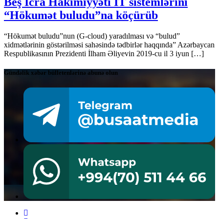
Beş İcra Hakimiyyəti İT sistemlərini
“Hökumət buludu”na köçürüb
“Hökumət buludu”nun (G-cloud) yaradılması və “bulud”
xidmətlərinin göstərilməsi sahəsində tədbirlər haqqında” Azərbaycan
Respublikasının Prezidenti İlham Əliyevin 2019-cu il 3 iyun […]
Gündəlik xəbər bülletenlərinə abunə olun