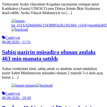
Türkiyənin Aydın vilayətinin Kuşadası rayonunda yerləşən tarixi
Kadıkalesi (Anaia) UNESCO-nun Dünya İrsinin İlkin Siyahısına
daxil edilib. Aydın Vilayət Mədəniyyət və […]
Cəmiyyət
06.08.2026
- 11:51
Sabiq nazirin müsadirə olunan əmlakı
463 min manata satıldı
Xəbər verdiyimiz kimi, sabiq əmək və əhalinin sosial müdafiəsi
naziri Səlim Müslümovun müsadirə olunan 2 mənzili 5-ci dəfə açıq
hərrac […]
Cəmiyyət
06.08.2026
- 10:30