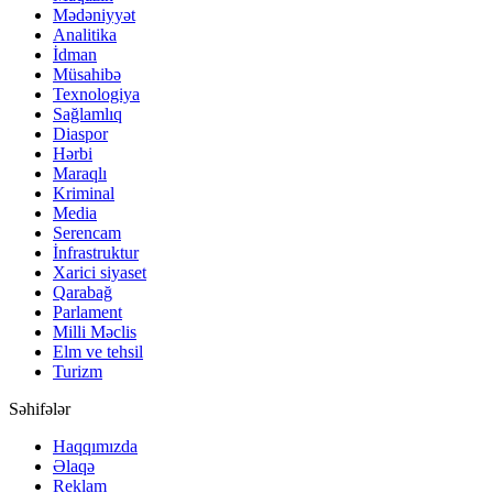
Mədəniyyət
Analitika
İdman
Müsahibə
Texnologiya
Sağlamlıq
Diaspor
Hərbi
Maraqlı
Kriminal
Media
Serencam
İnfrastruktur
Xarici siyaset
Qarabağ
Parlament
Milli Məclis
Elm ve tehsil
Turizm
Səhifələr
Haqqımızda
Əlaqə
Reklam