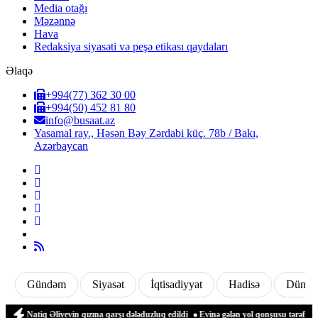
Media otağı
Məzənnə
Hava
Redaksiya siyasəti və peşə etikası qaydaları
Əlaqə
+994(77) 362 30 00
+994(50) 452 81 80
info@busaat.az
Yasamal ray., Həsən Bəy Zərdabi küç. 78b / Bakı,
Azərbaycan
Gündəm
Siyasət
İqtisadiyyat
Hadisə
Dünya
atiq Əliyevin qızına qarşı dələduzluq edildi
Evinə gələn yol qonşusu tərəfindən zə