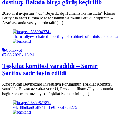
dostluq: Bakıda birgə görüş keçirilib
2026-cı il avqustun 7-də “Beynəlxalq Humanistika İnstitutu” İctimai
Birliyinin sədri Elmira Məhəddinlinin və “Milli Birlik” qrupunun –
Azərbaycanda yaşayan müxtəlif […]
Cəmiyyət
07.08.2026
- 13:24
Təşkilat komitəsi yaradıldı – Samir
Şərifov sədr təyin edildi
Azərbaycan Beynəlxalq İnvestisiya Forumunun Təşkilat Komitəsi
yaradılıb. Busaat.az xəbər verir ki, Prezident İlham Əliyev bununla
bağlı Sərəncam imzalayıb. Təşkilat Komitəsinin […]