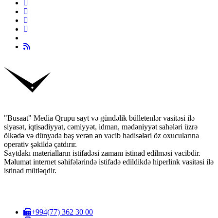
"Busaat" Media Qrupu sayt və gündəlik bülletenlər vasitəsi ilə
siyasət, iqtisadiyyat, cəmiyyət, idman, mədəniyyət sahələri üzrə
ölkədə və dünyada baş verən ən vacib hadisələri öz oxucularına
operativ şəkildə çatdırır.
Saytdakı materialların istifadəsi zamanı istinad edilməsi vacibdir.
Məlumat internet səhifələrində istifadə edildikdə hiperlink vasitəsi ilə
istinad mütləqdir.
+994(77) 362 30 00