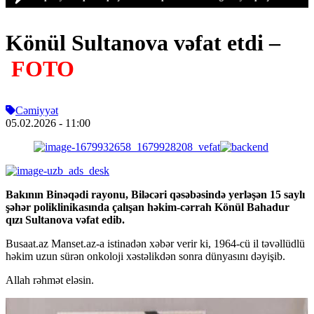
Könül Sultanova vəfat etdi –
FOTO
Cəmiyyət
05.02.2026
- 11:00
Bakının Binəqədi rayonu, Biləcəri qəsəbəsində yerləşən 15 saylı
şəhər poliklinikasında çalışan həkim-cərrah Könül Bahadur
qızı Sultanova vəfat edib.
Busaat.az Manset.az-a istinadən xəbər verir ki, 1964-cü il təvəllüdlü
həkim uzun sürən onkoloji xəstəlikdən sonra dünyasını dəyişib.
Allah rəhmət eləsin.