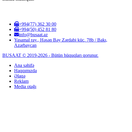
+994(77) 362 30 00
+994(50) 452 81 80
info@busaat.az
Yasamal ray., Həsən Bəy Zərdabi küç. 78b / Bakı,
Azərbaycan
BUSAAT © 2019-2026 - Bütün hüquqları qorunur.
Ana səhifə
Haqqımızda
Əlaqə
Reklam
Media otağı