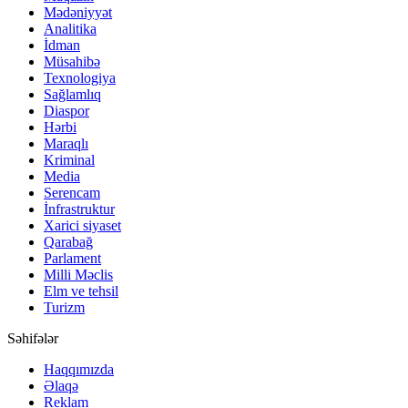
Mədəniyyət
Analitika
İdman
Müsahibə
Texnologiya
Sağlamlıq
Diaspor
Hərbi
Maraqlı
Kriminal
Media
Serencam
İnfrastruktur
Xarici siyaset
Qarabağ
Parlament
Milli Məclis
Elm ve tehsil
Turizm
Səhifələr
Haqqımızda
Əlaqə
Reklam