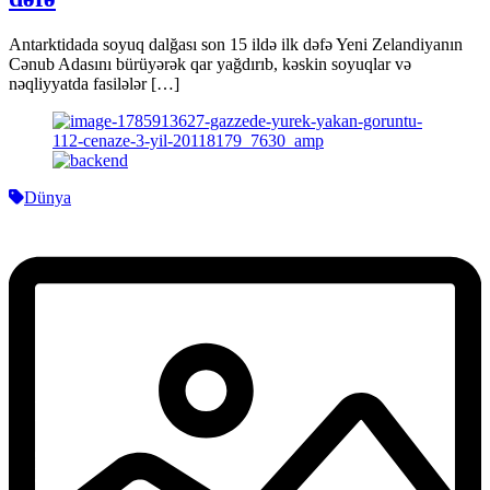
Antarktidada soyuq dalğası son 15 ildə ilk dəfə Yeni Zelandiyanın
Cənub Adasını bürüyərək qar yağdırıb, kəskin soyuqlar və
nəqliyyatda fasilələr […]
Dünya