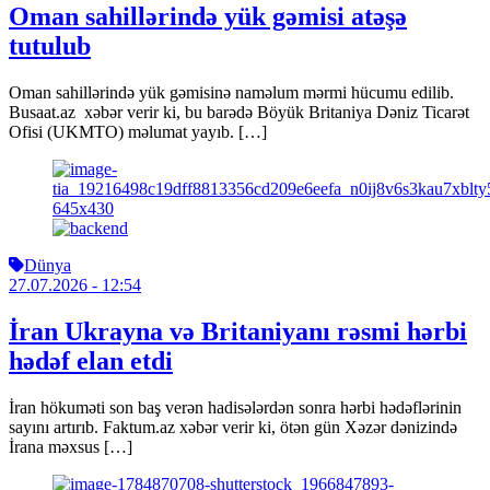
Oman sahillərində yük gəmisi atəşə
tutulub
Oman sahillərində yük gəmisinə naməlum mərmi hücumu edilib.
Busaat.az xəbər verir ki, bu barədə Böyük Britaniya Dəniz Ticarət
Ofisi (UKMTO) məlumat yayıb. […]
Dünya
27.07.2026
- 12:54
İran Ukrayna və Britaniyanı rəsmi hərbi
hədəf elan etdi
İran hökuməti son baş verən hadisələrdən sonra hərbi hədəflərinin
sayını artırıb. Faktum.az xəbər verir ki, ötən gün Xəzər dənizində
İrana məxsus […]