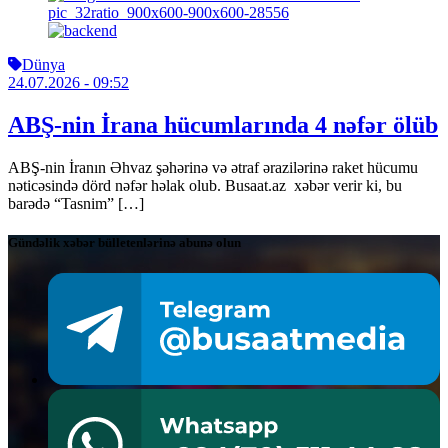
Dünya
24.07.2026
- 09:52
ABŞ-nin İrana hücumlarında 4 nəfər ölüb
ABŞ-nin İranın Əhvaz şəhərinə və ətraf ərazilərinə raket hücumu
nəticəsində dörd nəfər həlak olub. Busaat.az xəbər verir ki, bu
barədə “Tasnim” […]
Gündəlik xəbər bülletenlərinə abunə olun