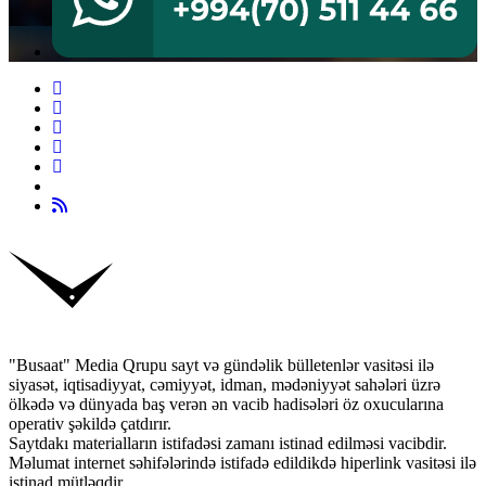
"Busaat" Media Qrupu sayt və gündəlik bülletenlər vasitəsi ilə
siyasət, iqtisadiyyat, cəmiyyət, idman, mədəniyyət sahələri üzrə
ölkədə və dünyada baş verən ən vacib hadisələri öz oxucularına
operativ şəkildə çatdırır.
Saytdakı materialların istifadəsi zamanı istinad edilməsi vacibdir.
Məlumat internet səhifələrində istifadə edildikdə hiperlink vasitəsi ilə
istinad mütləqdir.