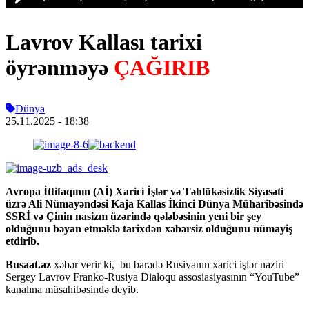
Lavrov Kallası tarixi
öyrənməyə
ÇAĞIRIB
Dünya
25.11.2025
- 18:38
Avropa İttifaqının (Aİ) Xarici İşlər və Təhlükəsizlik Siyasəti
üzrə Ali Nümayəndəsi Kaja Kallas İkinci Dünya Müharibəsində
SSRİ və Çinin nasizm üzərində qələbəsinin yeni bir şey
olduğunu bəyan etməklə tarixdən xəbərsiz olduğunu nümayiş
etdirib.
Busaat.az
xəbər verir ki, bu barədə Rusiyanın xarici işlər naziri
Sergey Lavrov Franko-Rusiya Dialoqu assosiasiyasının “YouTube”
kanalına müsahibəsində deyib.