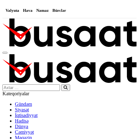
Valyuta
Hava
Namaz
Bürclər
Search…
Kateqoriyalar
Gündəm
Siyasət
İqtisadiyyat
Hadisə
Dünya
Cəmiyyət
Maqazin