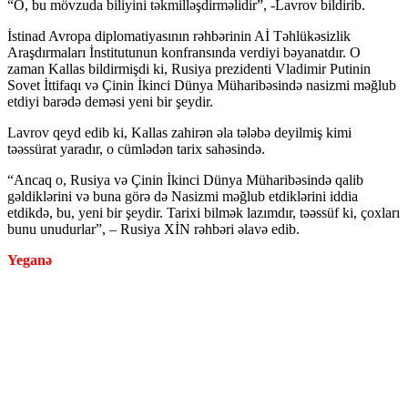
“O, bu mövzuda biliyini təkmilləşdirməlidir”, -Lavrov bildirib.
İstinad Avropa diplomatiyasının rəhbərinin Aİ Təhlükəsizlik
Araşdırmaları İnstitutunun konfransında verdiyi bəyanatdır. O
zaman Kallas bildirmişdi ki, Rusiya prezidenti Vladimir Putinin
Sovet İttifaqı və Çinin İkinci Dünya Müharibəsində nasizmi məğlub
etdiyi barədə deməsi yeni bir şeydir.
Lavrov qeyd edib ki, Kallas zahirən əla tələbə deyilmiş kimi
təəssürat yaradır, o cümlədən tarix sahəsində.
“Ancaq o, Rusiya və Çinin İkinci Dünya Müharibəsində qalib
gəldiklərini və buna görə də Nasizmi məğlub etdiklərini iddia
etdikdə, bu, yeni bir şeydir. Tarixi bilmək lazımdır, təəssüf ki, çoxları
bunu unudurlar”, – Rusiya XİN rəhbəri əlavə edib.
Yeganə