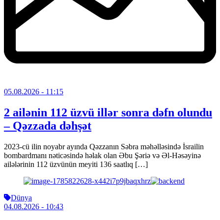
05.08.2026
- 11:15
2 ailənin 112 üzvü illər sonra dəfn olundu
– Qəzzada dəhşət
2023-cü ilin noyabr ayında Qəzzanın Səbra məhəlləsində İsrailin
bombardmanı nəticəsində həlak olan Əbu Şəriə və Əl-Həsəyinə
ailələrinin 112 üzvünün meyiti 136 saatlıq […]
Dünya
04.08.2026
- 10:43