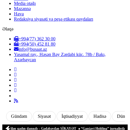
Media otağı
Məzənnə
Hava
Redaksiya siyasəti və peşə etikası qaydaları
Əlaqə
+994(77) 362 30 00
+994(50) 452 81 80
info@busaat.az
Yasamal ray., Həsən Bəy Zərdabi küç. 78b / Bakı,
Azərbaycan
Gündəm
Siyasət
İqtisadiyyat
Hadisə
Dünya
t edilən qadın danışdı – Gədəbəydən ŞİKAYƏT
“Ganjavi Holding” jurnalistləri peşə 