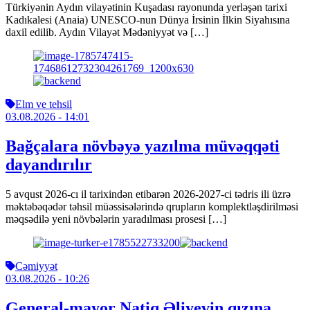
Türkiyənin Aydın vilayətinin Kuşadası rayonunda yerləşən tarixi
Kadıkalesi (Anaia) UNESCO-nun Dünya İrsinin İlkin Siyahısına
daxil edilib. Aydın Vilayət Mədəniyyət və […]
Elm ve tehsil
03.08.2026
- 14:01
Bağçalara növbəyə yazılma müvəqqəti
dayandırılır
5 avqust 2026-cı il tarixindən etibarən 2026-2027-ci tədris ili üzrə
məktəbəqədər təhsil müəssisələrində qrupların komplektləşdirilməsi
məqsədilə yeni növbələrin yaradılması prosesi […]
Cəmiyyət
03.08.2026
- 10:26
General-mayor Natiq Əliyevin qızına