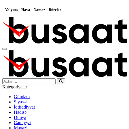
Valyuta
Hava
Namaz
Bürclər
Search…
Kateqoriyalar
Gündəm
Siyasət
İqtisadiyyat
Hadisə
Dünya
Cəmiyyət
Maqazin