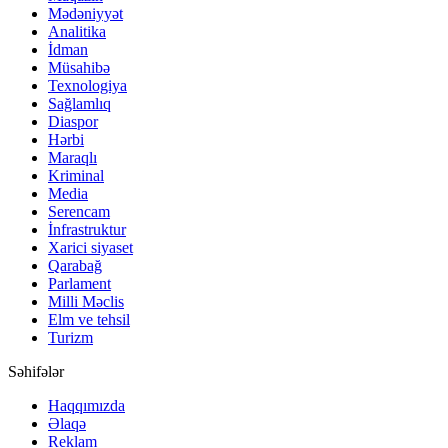
Mədəniyyət
Analitika
İdman
Müsahibə
Texnologiya
Sağlamlıq
Diaspor
Hərbi
Maraqlı
Kriminal
Media
Serencam
İnfrastruktur
Xarici siyaset
Qarabağ
Parlament
Milli Məclis
Elm ve tehsil
Turizm
Səhifələr
Haqqımızda
Əlaqə
Reklam