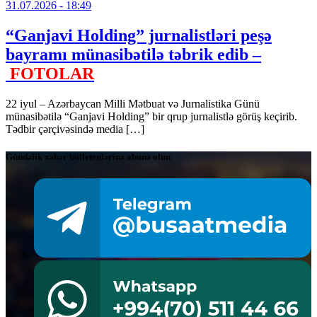
31.07.2026
- 18:49
“Ganjavi Holding” jurnalistləri peşə
bayramı münasibətilə təbrik edib –
FOTOLAR
22 iyul – Azərbaycan Milli Mətbuat və Jurnalistika Günü
münasibətilə “Ganjavi Holding” bir qrup jurnalistlə görüş keçirib.
Tədbir çərçivəsində media […]
Gündəlik xəbər bülletenlərinə abunə olun