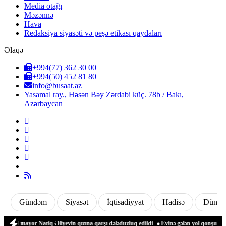
Media otağı
Məzənnə
Hava
Redaksiya siyasəti və peşə etikası qaydaları
Əlaqə
+994(77) 362 30 00
+994(50) 452 81 80
info@busaat.az
Yasamal ray., Həsən Bəy Zərdabi küç. 78b / Bakı,
Azərbaycan
Gündəm
Siyasət
İqtisadiyyat
Hadisə
Dünya
l-mayor Natiq Əliyevin qızına qarşı dələduzluq edildi
Evinə gələn yol qonşusu tərəf