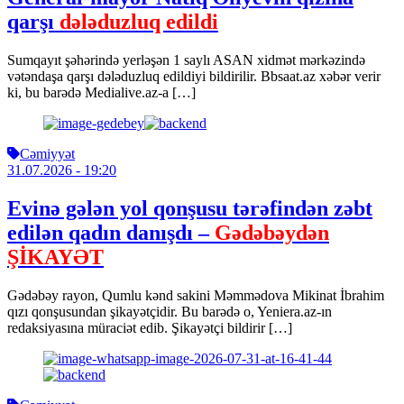
qarşı
dələduzluq edildi
Sumqayıt şəhərində yerləşən 1 saylı ASAN xidmət mərkəzində
vətəndaşa qarşı dələduzluq edildiyi bildirilir. Bbsaat.az xəbər verir
ki, bu barədə Medialive.az-a […]
Cəmiyyət
31.07.2026
- 19:20
Evinə gələn yol qonşusu tərəfindən zəbt
edilən qadın danışdı –
Gədəbəydən
ŞİKAYƏT
Gədəbəy rayon, Qumlu kənd sakini Məmmədova Mikinat İbrahim
qızı qonşusundan şikayətçidir. Bu barədə o, Yeniera.az-ın
redaksiyasına müraciət edib. Şikayətçi bildirir […]