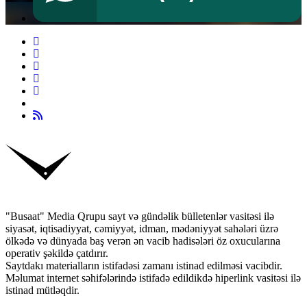
"Busaat" Media Qrupu sayt və gündəlik bülletenlər vasitəsi ilə
siyasət, iqtisadiyyat, cəmiyyət, idman, mədəniyyət sahələri üzrə
ölkədə və dünyada baş verən ən vacib hadisələri öz oxucularına
operativ şəkildə çatdırır.
Saytdakı materialların istifadəsi zamanı istinad edilməsi vacibdir.
Məlumat internet səhifələrində istifadə edildikdə hiperlink vasitəsi ilə
istinad mütləqdir.