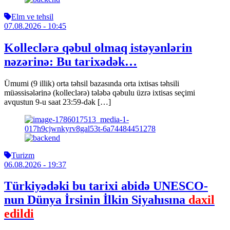
Elm ve tehsil
07.08.2026
- 10:45
Kolleclərə qəbul olmaq istəyənlərin
nəzərinə: Bu tarixədək…
Ümumi (9 illik) orta təhsil bazasında orta ixtisas təhsili
müəssisələrinə (kolleclərə) tələbə qəbulu üzrə ixtisas seçimi
avqustun 9-u saat 23:59-dək […]
Turizm
06.08.2026
- 19:37
Türkiyədəki bu tarixi abidə UNESCO-
nun Dünya İrsinin İlkin Siyahısına
daxil
edildi