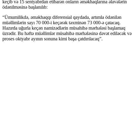
keçib və 15 sentyabrdan etibarən onların əməkhaqlarına əlavələrin
ödənilməsinə başlanılıb:
“Ümumilikdə, əməkhaqqı diferensial qaydada, artımla ödənilən
müəllimlərin sayı 70 000-i keçərək təxminən 73 000-ə çatacaq.
Hazırda uğurla keçən namizədlərin müsahibə mərhələsi başlamaq
üzrədir. Bu həftə müəllimlər müsahibə mərhələsinə dəvət ediləcək və
proses oktyabr ayının sonuna kimi başa çatdırılacaq”.