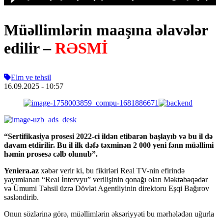
Müəllimlərin maaşına əlavələr
edilir –
RƏSMİ
Elm ve tehsil
16.09.2025
- 10:57
“Sertifikasiya prosesi 2022-ci ildən etibarən başlayıb və bu il də
davam etdirilir. Bu il ilk dəfə təxminən 2 000 yeni fənn müəllimi
həmin prosesə cəlb olunub”.
Yeniera.az
xəbər verir ki, bu fikirləri Real TV-nin efirində
yayımlanan “Real İntervyu” verilişinin qonağı olan Məktəbəqədər
və Ümumi Təhsil üzrə Dövlət Agentliyinin direktoru Eşqi Bağırov
səsləndirib.
Onun sözlərinə görə, müəllimlərin əksəriyyəti bu mərhələdən uğurla