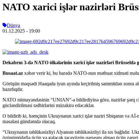
NATO xarici işlər nazirləri Brü
Dünya
01.12.2025
- 19:00
Dekabrın 3-də NATO ölkələrinin xarici işlər nazirləri Brüsseldə 
Busaat.az
xəbər verir ki, bu barədə NATO-nun mətbuat xidməti məlu
Görüşün məqsədi Haaqada iyun ayında keçirilmiş sammitdən sonra əldə 
hazırlıqdır.
NATO nümayəndəsinin “UNIAN“-a bildirdiyinə görə, nazirlər şərq cin
gücləndirilməsi tədbirlərini müzakirə edəcəklər.
O bildirib ki, həmçinin Ukraynanın xarici işlər naziri Sbiqanın və A
məsələsi gündəmdə olacaq.
“Ukraynanın təhlükəsizliyi Alyansın təhlükəsizliyi ilə sıx bağlıdır.
özünümüdafiə üçün və gələcək təcavüzün qarşısını almaq üçün zəruri 