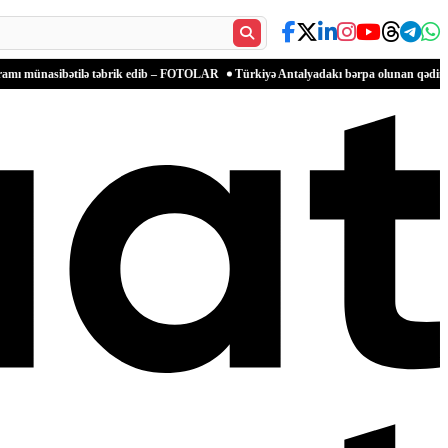
ətilə təbrik edib – FOTOLAR
Türkiyə Antalyadakı bərpa olunan qədim məkanlarla məd