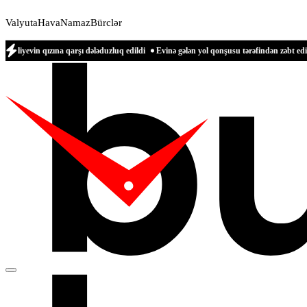
Valyuta
Hava
Namaz
Bürclər
ına qarşı dələduzluq edildi
Evinə gələn yol qonşusu tərəfindən zəbt edilən qadın 