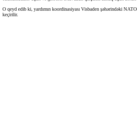
O qeyd edib ki, yardımın koordinasiyası Visbaden şəhərindəki NATO 
keçirilir.