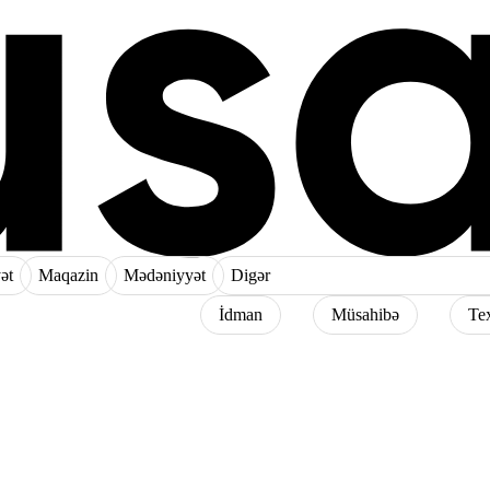
ət
Maqazin
Mədəniyyət
Digər
İdman
Müsahibə
Te