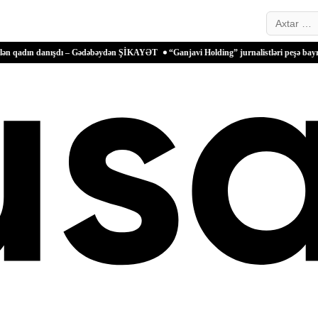
Search…
danışdı – Gədəbəydən ŞİKAYƏT
“Ganjavi Holding” jurnalistləri peşə bayramı münasib