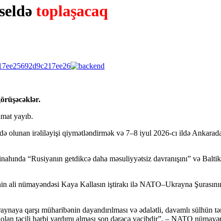
sseldə
toplaşacaq
görüşəcəklər.
mat yayıb.
olunan irəliləyişi qiymətləndirmək və 7–8 iyul 2026-cı ildə Ankarada k
ahında “Rusiyanın getdikcə daha məsuliyyətsiz davranışını” və Baltik
İ-nin ali nümayəndəsi Kaya Kallasın iştirakı ilə NATO–Ukrayna Şurasını
 Ukraynaya qarşı müharibənin dayandırılması və ədalətli, davamlı sülhü
olan təcili hərbi yardımı alması son dərəcə vacibdir”, – NATO nümayənd