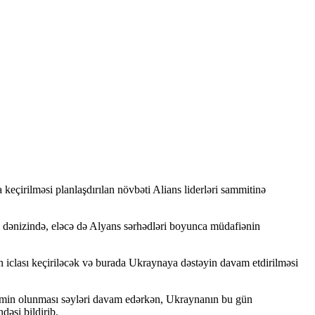
eçirilməsi planlaşdırılan növbəti Alians liderləri sammitinə
 dənizində, eləcə də Alyans sərhədləri boyunca müdafiənin
n iclası keçiriləcək və burada Ukraynaya dəstəyin davam etdirilməsi
n təmin olunması səyləri davam edərkən, Ukraynanın bu gün
əsi bildirib.