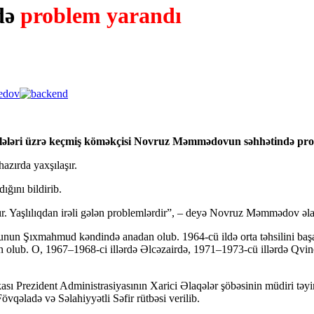
də
problem yarandı
sələləri üzrə keçmiş köməkçisi Novruz Məmmədovun səhhətində pro
zırda yaxşılaşır.
ğını bildirib.
r. Yaşlılıqdan irəli gələn problemlərdir”, – deyə Novruz Məmmədov əla
n Şıxmahmud kəndində anadan olub. 1964-cü ildə orta təhsilini başa 
zun olub. O, 1967–1968-ci illərdə Əlcəzairdə, 1971–1973-cü illərdə Qvi
ı Prezident Administrasiyasının Xarici Əlaqələr şöbəsinin müdiri təyin 
övqəladə və Səlahiyyətli Səfir rütbəsi verilib.