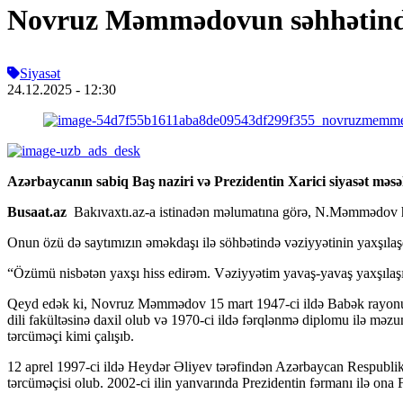
Novruz Məmmədovun səhhətin
Siyasət
24.12.2025
- 12:30
Azərbaycanın sabiq Baş naziri və Prezidentin Xarici siyasət mə
Busaat.az
Bakıvaxtı.az-a istinadən məlumatına görə, N.Məmmədov ha
Onun özü də saytımızın əməkdaşı ilə söhbətində vəziyyətinin yaxşılaşdı
“Özümü nisbətən yaxşı hiss edirəm. Vəziyyətim yavaş-yavaş yaxşılaşı
Qeyd edək ki, Novruz Məmmədov 15 mart 1947-ci ildə Babək rayonunu
dili fakültəsinə daxil olub və 1970-ci ildə fərqlənmə diplomu ilə mə
tərcüməçi kimi çalışıb.
12 aprel 1997-ci ildə Heydər Əliyev tərəfindən Azərbaycan Respublikas
tərcüməçisi olub. 2002-ci ilin yanvarında Prezidentin fərmanı ilə ona F