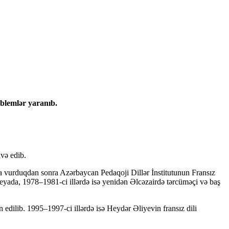
blemlər yaranıb.
və edib.
vurduqdan sonra Azərbaycan Pedaqoji Dillər İnstitutunun Fransız
neyada, 1978–1981-ci illərdə isə yenidən Əlcəzairdə tərcüməçi və baş
edilib. 1995–1997-ci illərdə isə Heydər Əliyevin fransız dili