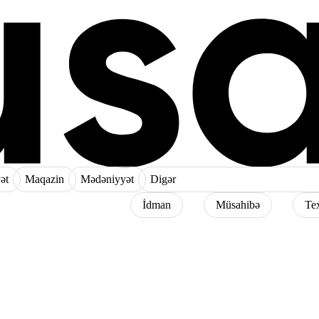
ət
Maqazin
Mədəniyyət
Digər
İdman
Müsahibə
Te