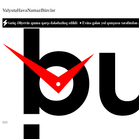
Valyuta
Hava
Namaz
Bürclər
vin qızına qarşı dələduzluq edildi
Evinə gələn yol qonşusu tərəfindən zəbt edilən 