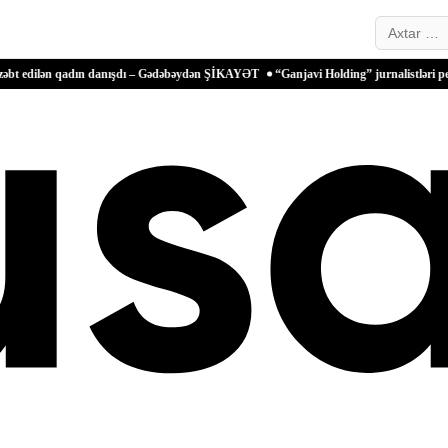
Search…
qadın danışdı – Gədəbəydən ŞİKAYƏT
“Ganjavi Holding” jurnalistləri peşə bayramı 