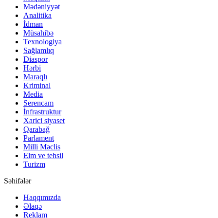
Mədəniyyət
Analitika
İdman
Müsahibə
Texnologiya
Sağlamlıq
Diaspor
Hərbi
Maraqlı
Kriminal
Media
Serencam
İnfrastruktur
Xarici siyaset
Qarabağ
Parlament
Milli Məclis
Elm ve tehsil
Turizm
Səhifələr
Haqqımızda
Əlaqə
Reklam