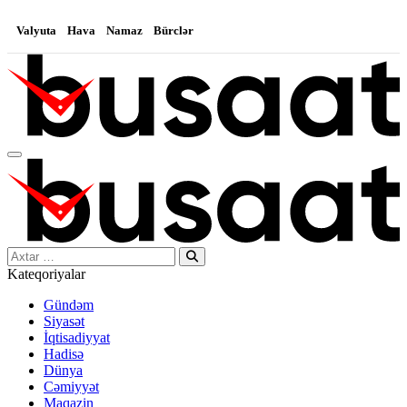
Valyuta
Hava
Namaz
Bürclər
Search…
Kateqoriyalar
Gündəm
Siyasət
İqtisadiyyat
Hadisə
Dünya
Cəmiyyət
Maqazin