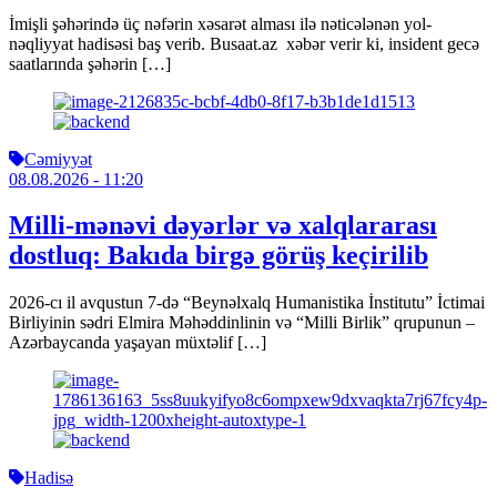
İmişli şəhərində üç nəfərin xəsarət alması ilə nəticələnən yol-
nəqliyyat hadisəsi baş verib. Busaat.az xəbər verir ki, insident gecə
saatlarında şəhərin […]
Cəmiyyət
08.08.2026
- 11:20
Milli-mənəvi dəyərlər və xalqlararası
dostluq: Bakıda birgə görüş keçirilib
2026-cı il avqustun 7-də “Beynəlxalq Humanistika İnstitutu” İctimai
Birliyinin sədri Elmira Məhəddinlinin və “Milli Birlik” qrupunun –
Azərbaycanda yaşayan müxtəlif […]
Hadisə