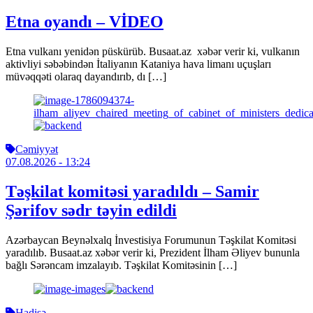
Etna oyandı – VİDEO
Etna vulkanı yenidən püskürüb. Busaat.az xəbər verir ki, vulkanın
aktivliyi səbəbindən İtaliyanın Kataniya hava limanı uçuşları
müvəqqəti olaraq dayandırıb, dı […]
Cəmiyyət
07.08.2026
- 13:24
Təşkilat komitəsi yaradıldı – Samir
Şərifov sədr təyin edildi
Azərbaycan Beynəlxalq İnvestisiya Forumunun Təşkilat Komitəsi
yaradılıb. Busaat.az xəbər verir ki, Prezident İlham Əliyev bununla
bağlı Sərəncam imzalayıb. Təşkilat Komitəsinin […]
Hadisə