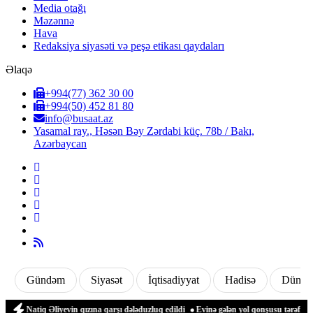
Media otağı
Məzənnə
Hava
Redaksiya siyasəti və peşə etikası qaydaları
Əlaqə
+994(77) 362 30 00
+994(50) 452 81 80
info@busaat.az
Yasamal ray., Həsən Bəy Zərdabi küç. 78b / Bakı,
Azərbaycan
Gündəm
Siyasət
İqtisadiyyat
Hadisə
Dünya
Natiq Əliyevin qızına qarşı dələduzluq edildi
Evinə gələn yol qonşusu tərəfindən zə