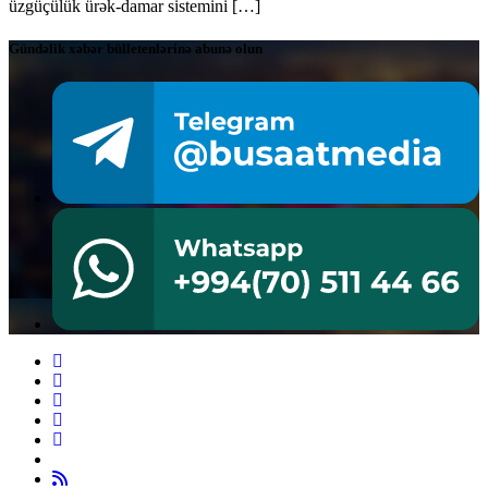
üzgüçülük ürək-damar sistemini […]
Gündəlik xəbər bülletenlərinə abunə olun