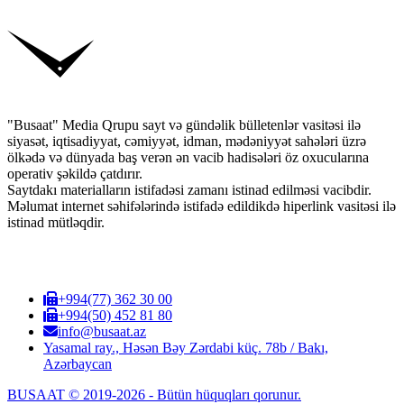
"Busaat" Media Qrupu sayt və gündəlik bülletenlər vasitəsi ilə
siyasət, iqtisadiyyat, cəmiyyət, idman, mədəniyyət sahələri üzrə
ölkədə və dünyada baş verən ən vacib hadisələri öz oxucularına
operativ şəkildə çatdırır.
Saytdakı materialların istifadəsi zamanı istinad edilməsi vacibdir.
Məlumat internet səhifələrində istifadə edildikdə hiperlink vasitəsi ilə
istinad mütləqdir.
+994(77) 362 30 00
+994(50) 452 81 80
info@busaat.az
Yasamal ray., Həsən Bəy Zərdabi küç. 78b / Bakı,
Azərbaycan
BUSAAT © 2019-2026 - Bütün hüquqları qorunur.