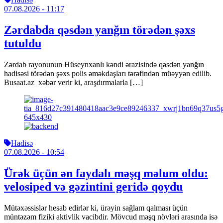
07.08.2026
- 11:17
Zərdabda qəsdən yanğın törədən şəxs
tutuldu
Zərdab rayonunun Hüseynxanlı kəndi ərazisində qəsdən yanğın
hadisəsi törədən şəxs polis əməkdaşları tərəfindən müəyyən edilib.
Busaat.az xəbər verir ki, araşdırmalarla […]
Hadisə
07.08.2026
- 10:54
Ürək üçün ən faydalı məşq məlum oldu:
velosiped və gəzintini geridə qoydu
Mütəxəssislər hesab edirlər ki, ürəyin sağlam qalması üçün
müntəzəm fiziki aktivlik vacibdir. Mövcud məşq növləri arasında isə