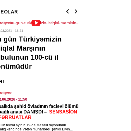
dabda qəsdən yanğın törədən
s tutuldu
DEOLAR
7.08.2026
- 11:17
ISƏ
.03.2021
- 16:21
02.03.2021
- 13:03
 gün Türkiyəmizin
“Ermənistanda
k üçün ən faydalı məşq məlum
u: velosiped və gəzintini geridə
tiqlal Marşının
verənlər Qərbl
ydu
bulunun 100-cü il
qarşıdurmasıdı
7.08.2026
- 10:54
önümüdür
MINAL
ayətdə şübhəli bilinən 70 nəfər
ƏL
lanıldı
7.08.2026
- 10:47
2.06.2026
- 11:50
allıda şəhid övladının faciəvi ölümü
 VE TEHSIL
 bağlı anası DANIŞDI –
SENSASİON
FƏRRÜATLAR
leclərə qəbul olmaq istəyənlərin
ərinə: Bu tarixədək…
ilin fevral ayının 19-da Masallı rayonunun
alıq kəndində Vətən müharibəsi şəhidi Elvin