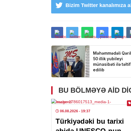
Bizim Twitter kanalımıza 
BU BÖLMƏYƏ AID D
06.08.2026
- 19:37
Türkiyədəki bu tarixi
abidə UNESCO-nun