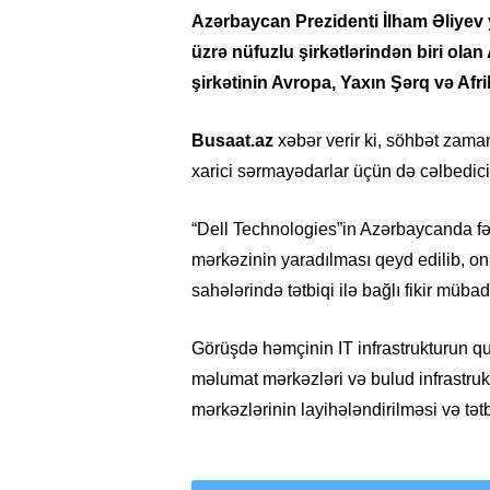
Azərbaycan Prezidenti İlham Əliyev
üzrə nüfuzlu şirkətlərindən biri ola
şirkətinin Avropa, Yaxın Şərq və Afr
Busaat.az
xəbər verir ki, söhbət zama
xarici sərmayədarlar üçün də cəlbedici
“Dell Technologies”in Azərbaycanda fəal
mərkəzinin yaradılması qeyd edilib, onu
sahələrində tətbiqi ilə bağlı fikir mübadi
Görüşdə həmçinin IT infrastrukturun q
məlumat mərkəzləri və bulud infrastru
mərkəzlərinin layihələndirilməsi və tət