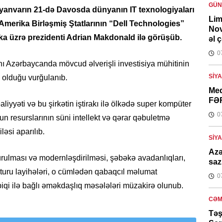
GÜ
 yanvarın 21-də Davosda dünyanın IT texnologiyaları
Lim
n Amerika Birləşmiş Ştatlarının “Dell Technologies”
Nov
ika üzrə prezidenti Adrian Makdonald ilə görüşüb.
əl 
0
nı Azərbaycanda mövcud əlverişli investisiya mühitinin
SIY
 olduğu vurğulanıb.
Med
FƏ
iyyəti və bu şirkətin iştirakı ilə ölkədə super kompüter
0
n resurslarının süni intellekt və qərar qəbuletmə
ləsi aparılıb.
SIY
Azə
urulması və modernləşdirilməsi, şəbəkə avadanlıqları,
saz
kturu layihələri, o cümlədən qabaqcıl məlumat
0
biqi ilə bağlı əməkdaşlıq məsələləri müzakirə olunub.
CƏM
Təş