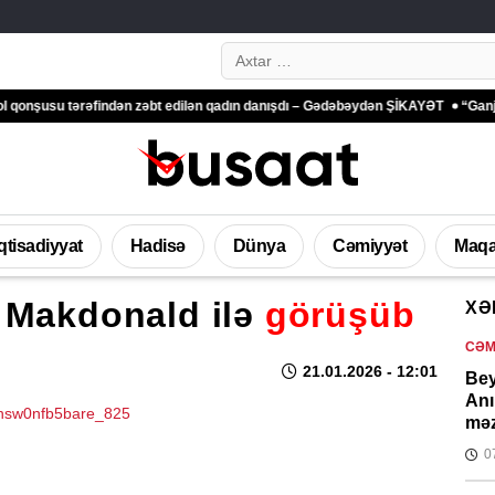
Search…
tərəfindən zəbt edilən qadın danışdı – Gədəbəydən ŞİKAYƏT
“Ganjavi Holding
İqtisadiyyat
Hadisə
Dünya
Cəmiyyət
Maqa
n Makdonald ilə
görüşüb
XƏ
CƏM
21.01.2026
- 12:01
Bey
Anı
məz
0