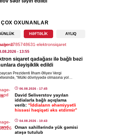
ifov sədr təyin edildi
7.08.2026
- 13:24
 ÇOX OXUNANLAR
ASƏT
rbaycanın Malayziyadakı və
GÜNLÜK
HƏFTƏLIK
AYLIQ
istandakı səfirləri geri çağırıldı
7.08.2026
- 13:21
3.08.2026
- 13:55
ktron siqaret qadağası ilə bağlı bəzi
ENCAM
unlara dəyişiklik edildi
ət Nağdəliyev səfir təyin edildi
baycan Prezidenti İlham Əliyev Vergi
lləsində, “Mülki dövriyyədə olmasına yol
7.08.2026
- 13:19
lməyən (mülki dövriyyədən çıxarılmış) əşyaların
ısı haqqında” və “Qida təhlükəsizliyi […]
06.08.2026
- 17:45
David Seliverstov yayılan
IA
iddialarla bağlı açıqlama
nalist vəsiqəsinə görə 20 manatlıq
verib:
“İddiaların əhəmiyyətli
hissəsi həqiqəti əks etdirmir”
niş ləğv edildi
7.08.2026
- 13:16
04.08.2026
- 10:43
Oman sahillərində yük gəmisi
atəşə tutulub
ISƏ