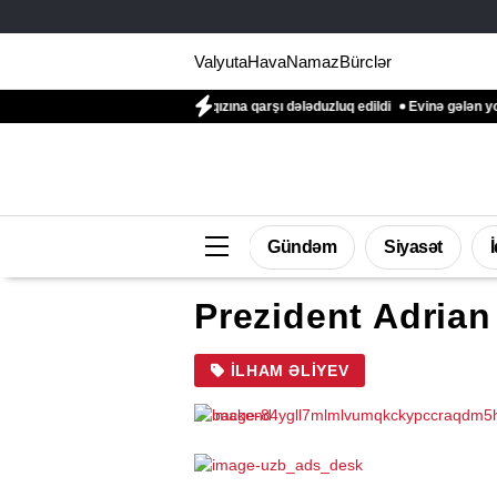
Valyuta
Hava
Namaz
Bürclər
mayor Natiq Əliyevin qızına qarşı dələduzluq edildi
Evinə gələn yol qonşusu 
Gündəm
Siyasət
Prezident Adria
İLHAM ƏLIYEV