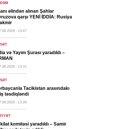
NDƏM
anı əlindən alınan Şahlar
ruzova qarşı YENİ İDDİA: Rusiya
çəkmir
7.08.2026
- 13:47
ASƏT
ia və Yayım Şurası yaradıldı –
RMAN
7.08.2026
- 13:31
ASƏT
rbaycanla Tacikistan arasındakı
iş təsdiqləndi
7.08.2026
- 13:26
IYYƏT
kilat komitəsi yaradıldı – Samir