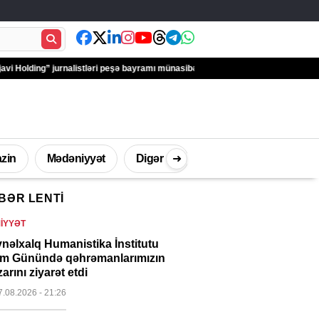
” jurnalistləri peşə bayramı münasibətilə təbrik edib – FOTOLAR
Türkiyə Ant
zin
Mədəniyyət
Digər
➜
BƏR LENTI
İdman
Müsahibə
Texnologi
IYYƏT
nəlxalq Humanistika İnstitutu
m Günündə qəhrəmanlarımızın
arını ziyarət etdi
7.08.2026
- 21:26