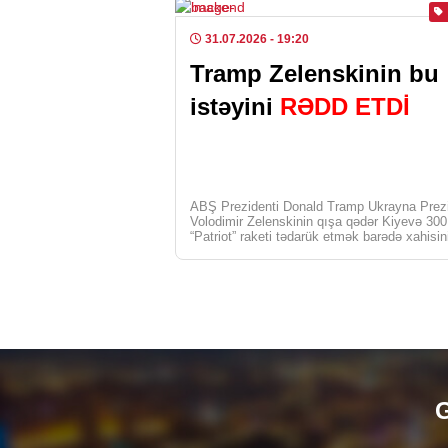
31.07.2026
- 19:20
Tramp Zelenskinin bu
istəyini
RƏDD ETDİ
ABŞ Prezidenti Donald Tramp Ukrayna Prezi
Volodimir Zelenskinin qışa qədər Kiyevə 30
“Patriot” raketi tədarük etmək barədə xahişin
[…]
G