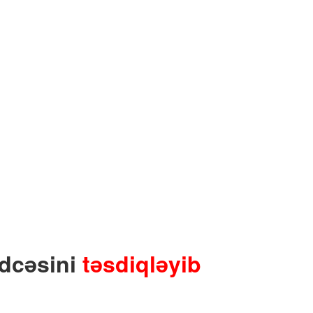
üdcəsini
təsdiqləyib