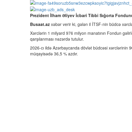
Prezident İlham Əliyev İcbari Tibbi Sığorta Fondunu
Busaat.az
xəbər verir ki, gələn il İTSF-nin büdcə xərc
Xərclərin 1 milyard 976 milyon manatının Fondun gəlirl
qarşılanması nəzərdə tutulur.
2026-cı ildə Azərbaycanda dövlət büdcəsi xərclərinin 9
müqayisədə 36,5 % azdır.