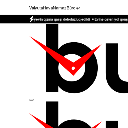
Valyuta
Hava
Namaz
Bürclər
iq Əliyevin qızına qarşı dələduzluq edildi
Evinə gələn yol qonşusu tərəfində