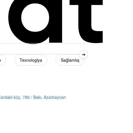
➜
ə
Texnologiya
Sağlamlıq
Diaspor
ərdabi küç. 78b / Bakı, Azərbaycan