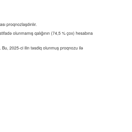
sı proqnozlaşdırılır.
istifadə olunmamış qalığının (74,5 % çox) hesabına
 Bu, 2025-ci ilin təsdiq olunmuş proqnozu ilə