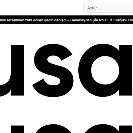
Search…
n zəbt edilən qadın danışdı – Gədəbəydən ŞİKAYƏT
“Ganjavi Holding” jurnali