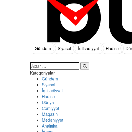
Gündəm
Siyasət
İqtisadiyyat
Hadisə
Dü
Search…
Kateqoriyalar
Gündəm
Siyasət
İqtisadiyyat
Hadisə
Dünya
Cəmiyyət
Maqazin
Mədəniyyət
Analitika
İdman