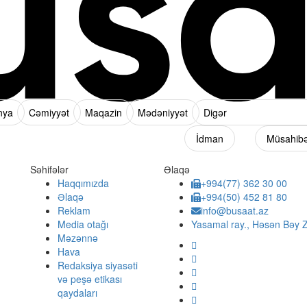
nya
Cəmiyyət
Maqazin
Mədəniyyət
Digər
İdman
Müsahib
Səhifələr
Əlaqə
Haqqımızda
+994(77) 362 30 00
Əlaqə
+994(50) 452 81 80
Reklam
info@busaat.az
Media otağı
Yasamal ray., Həsən Bəy Z
Məzənnə
Hava
Redaksiya siyasəti
və peşə etikası
qaydaları