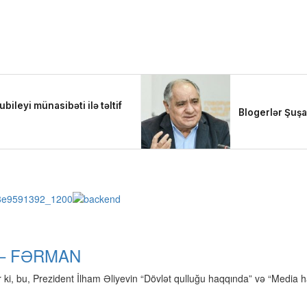
dı – FƏRMAN
r ki, bu, Prezident İlham Əliyevin “Dövlət qulluğu haqqında” və “Media