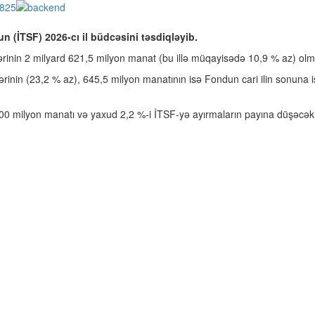
n (İTSF) 2026-cı il büdcəsini təsdiqləyib.
lərinin 2 milyard 621,5 milyon manat (bu illə müqayisədə 10,9 % az) olma
ərinin (23,2 % az), 645,5 milyon manatının isə Fondun cari ilin sonuna 
00 milyon manatı və yaxud 2,2 %-i İTSF-yə ayırmaların payına düşəcək.